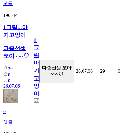
댓글
196534
1그림...아
기고양이
1
그
다종선생
림...
쪼아~~~♡
아
다종선생 쪼아
29
기
26.07.06
29
0
~~~♡
0
고
0
양
26.07.06
이
0
댓글