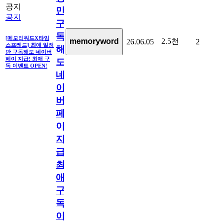
공지
만
공지
구
독
[메모리워드X타임
2.5천
memoryword
26.06.05
2
스프레드] 최애 일정
해
만 구독해도 네이버
페이 지급! 최애 구
도
독 이벤트 OPEN!
네
이
버
페
이
지
급!
최
애
구
독
이