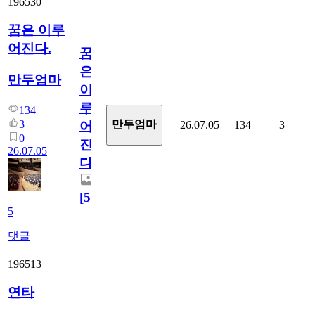
196530
꿈은 이루
어진다.
꿈
은
만두엄마
이
루
134
3
만두엄마
26.07.05
134
3
어
0
진
26.07.05
다.
[
5
]
5
댓글
196513
연타