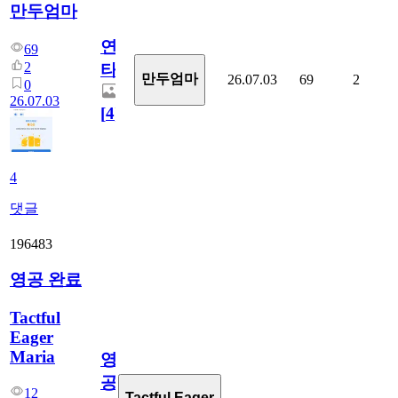
만두엄마
연
69
2
타
만두엄마
26.07.03
69
2
0
26.07.03
[
4
]
4
댓글
196483
영공 완료
Tactful
Eager
Maria
영
공
12
Tactful Eager