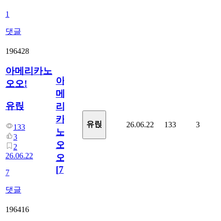
1
댓글
196428
아메리카노
아
오오!
메
유릱
리
카
유릱
26.06.22
133
3
133
노
3
오
2
26.06.22
오!
[
7
]
7
댓글
196416