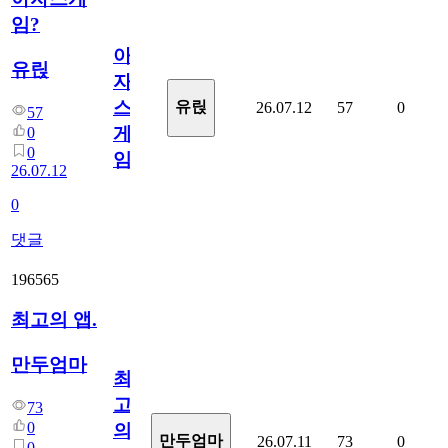
임?
아
유릱
자
스
유릱
26.07.12
57
0
57
게
0
0
임?
26.07.12
0
댓글
196565
최고의 앱.
만두엄마
최
고
73
0
의
만두엄마
26.07.11
73
0
0