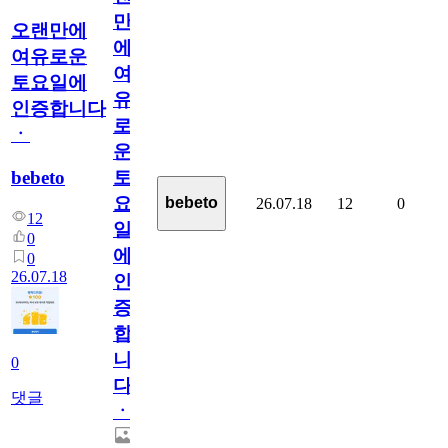
만
오랜만에
에
여유로운
여
토요일에
유
인증합니다
로
ㆍ
운
bebeto
토
요
bebeto
26.07.18
12
0
12
일
0
에
0
26.07.18
인
증
합
니
0
다
댓글
ㆍ