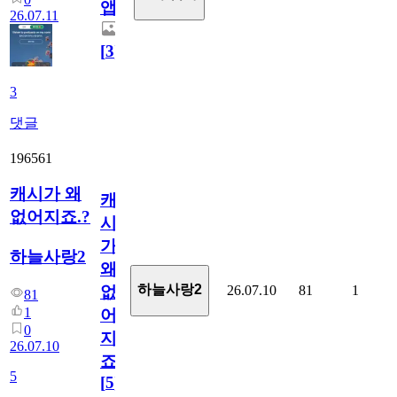
앱.
26.07.11
[
3
]
3
댓글
196561
캐시가 왜
캐
없어지죠.?
시
가
하늘사랑2
왜
하늘사랑2
26.07.10
81
1
없
81
1
어
0
지
26.07.10
죠.?
5
[
5
]