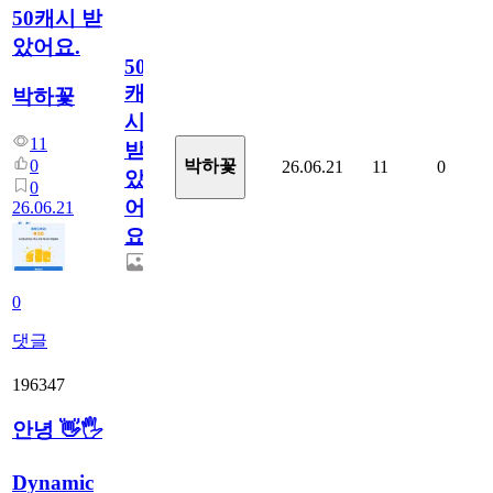
50캐시 받
았어요.
50
캐
박하꽃
시
11
받
0
박하꽃
26.06.21
11
0
았
0
어
26.06.21
요.
0
댓글
196347
안녕 👋🖐
Dynamic