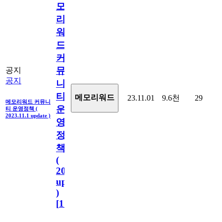
모
리
워
드
커
뮤
공지
공지
니
티
메모리워드
23.11.01
9.6천
29
메모리워드 커뮤니
운
티 운영정책 (
2023.11.1 update )
영
정
책
(
2023.11.1
update
)
[
110
]