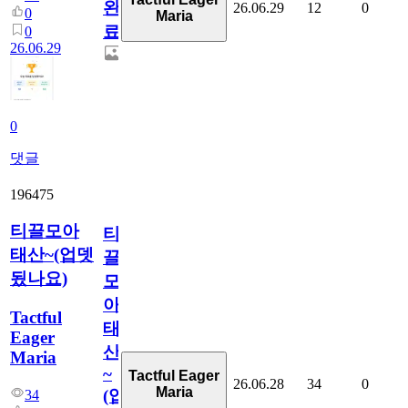
완
26.06.29
12
0
0
Maria
료
0
26.06.29
0
댓글
196475
티끌모아
티
태산~(업뎃
끌
됬나요)
모
아
Tactful
태
Eager
산
Maria
~
Tactful Eager
26.06.28
34
0
Maria
(업
34