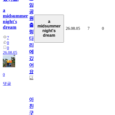
암
a
공
midsummer
원
night's
a
출
midsummer
dream
26.08.05
7
0
night's
렁
dream
7
다
0
리
0
에
26.08.05
갔
어
요.
0
댓글
아.
친
구