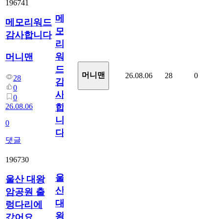
196741
메
메모리워드
모
감사합니다
리
워
머니맨
드
머니맨
26.08.06
28
0
28
감
0
사
0
26.08.06
합
니
0
다
댓글
196730
울
울산 대왕
산
암공원 출
대
렁다리에
왕
갔어요.