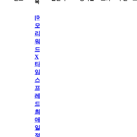
목
[메
모
리
워
드
X
타
임
스
프
레
드]
최
애
일
정