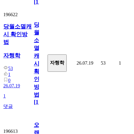
[
15
]
196622
당
당월소멸캐
월
시 확인방
소
법
멸
자행학
캐
자행학
26.07.19
53
1
시
53
확
1
인
0
26.07.19
방
법
1
[
1
]
댓글
오
196613
랜