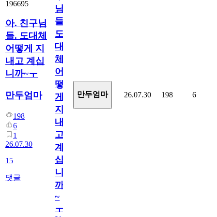
196695
님
들.
아. 친구님
도
들. 도대체
대
어떻게 지
체
내고 계십
어
니까~ㅜ
떻
만두엄마
만두엄마
26.07.30
198
6
게
지
198
내
6
고
1
26.07.30
계
십
15
니
댓글
까
~
ㅜ