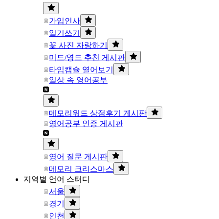
가입인사
일기쓰기
꽃 사진 자랑하기
미드/영드 추천 게시판
타임캡슐 열어보기
일상 속 영어공부
메모리워드 상점후기 게시판
영어공부 인증 게시판
영어 질문 게시판
메모리 크리스마스
지역별 언어 스터디
서울
경기
인천