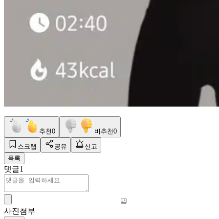
추천
0
비추천
0
스크랩
공유
신고
목록
댓글
1
사진첨부