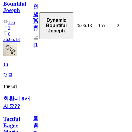
Bountiful
안
Joseph
녕
Dynamic
👋
155
26.06.13
155
2
Bountiful
2
🖐
Joseph
0
26.06.13
[
10
]
10
댓글
196341
회환데 8캐
시요??
회
Tactful
Eager
환
Maria