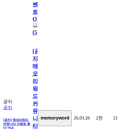
벤
트
OPEN!
[
5
]
[공
지]
메
모
리
워
드
공지
커
공지
뮤
26.03.26
2천
21
memoryword
니
[공지] 메모리워드
커뮤니티 이벤트 중
티
단 안내