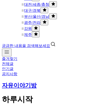
대전/세종/충청
대구/경북
부산/울산/경남
광주/전라
강원
제주
궁금한 내용을 검색해보세요
즐겨찾기
전체글
인기글
공지사항
자유이야기방
하루시작