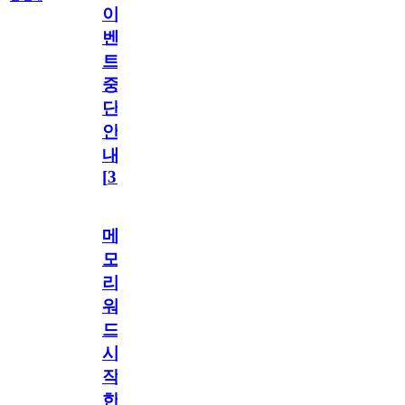
이
벤
트
중
단
안
내
[
31
]
메
모
리
워
드
시
작
한