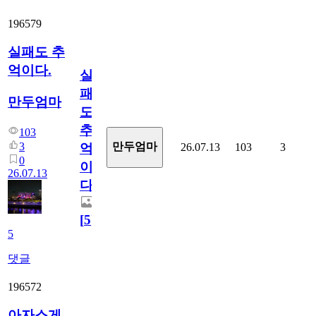
196579
실패도 추
억이다.
실
패
만두엄마
도
추
103
3
만두엄마
26.07.13
103
3
억
0
이
26.07.13
다.
[
5
]
5
댓글
196572
아자스게