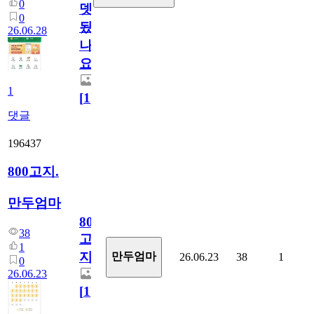
0
뎃
0
됬
26.06.28
나
요)
1
[
1
]
댓글
196437
800고지.
만두엄마
800
38
고
1
지.
만두엄마
26.06.23
38
1
0
26.06.23
[
1
]