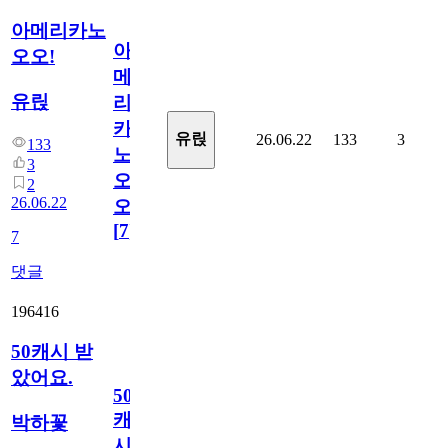
아메리카노
아
오오!
메
유릱
리
카
유릱
26.06.22
133
3
133
노
3
오
2
26.06.22
오!
[
7
]
7
댓글
196416
50캐시 받
았어요.
50
캐
박하꽃
시