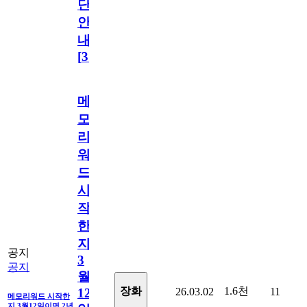
단
안
내
[
31
]
메
모
리
워
드
시
작
한
지
공지
3
공지
월
1.6천
장화
26.03.02
11
12
메모리워드 시작한
지 3월12일이면 2년