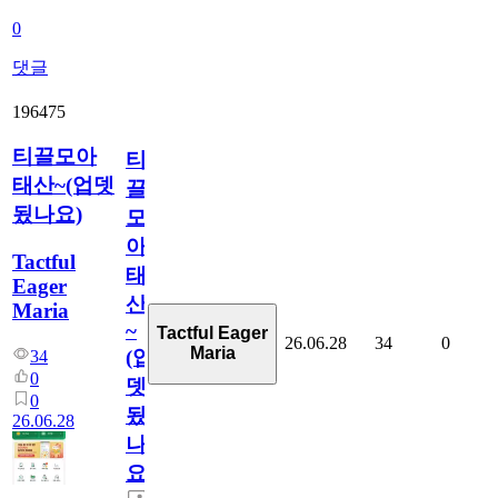
0
댓글
196475
티끌모아
티
태산~(업뎃
끌
됬나요)
모
아
Tactful
태
Eager
산
Maria
~
Tactful Eager
26.06.28
34
0
Maria
(업
34
0
뎃
0
됬
26.06.28
나
요)