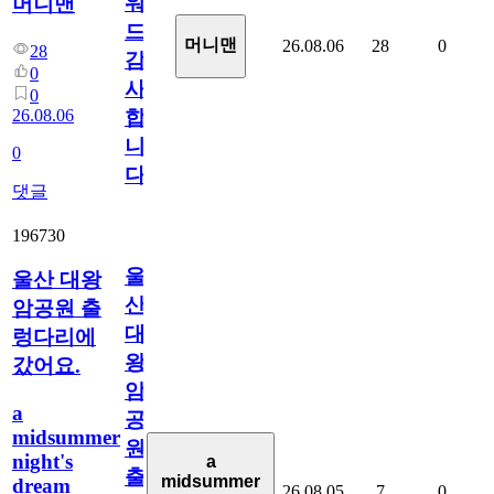
워
머니맨
드
머니맨
26.08.06
28
0
28
감
0
사
0
26.08.06
합
니
0
다
댓글
196730
울
울산 대왕
산
암공원 출
대
렁다리에
왕
갔어요.
암
a
공
midsummer
원
night's
a
출
midsummer
dream
26.08.05
7
0