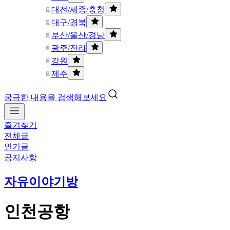
대전/세종/충청
대구/경북
부산/울산/경남
광주/전라
강원
제주
궁금한 내용을 검색해보세요
즐겨찾기
전체글
인기글
공지사항
자유이야기방
인천공항