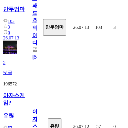
패
만두엄마
도
추
103
3
만두엄마
26.07.13
103
3
억
0
이
26.07.13
다.
[
5
]
5
댓글
196572
아자스게
임?
아
유릱
자
스
유릱
26.07.12
57
0
57