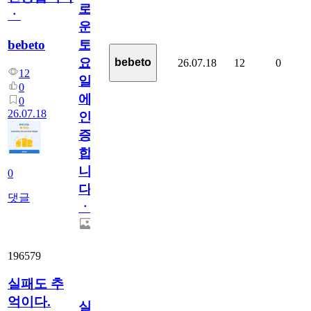
로
ㆍ
운
bebeto
토
요
bebeto
26.07.18
12
0
12
일
0
에
0
26.07.18
인
증
합
니
0
다
댓글
ㆍ
196579
실패도 추
억이다.
실