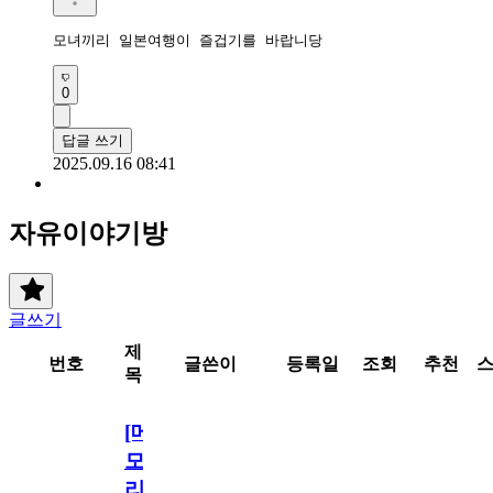
모녀끼리 일본여행이 즐겁기를 바랍니당 
0
답글 쓰기
2025.09.16 08:41
자유이야기방
글쓰기
제
번호
글쓴이
등록일
조회
추천
목
[메
모
리