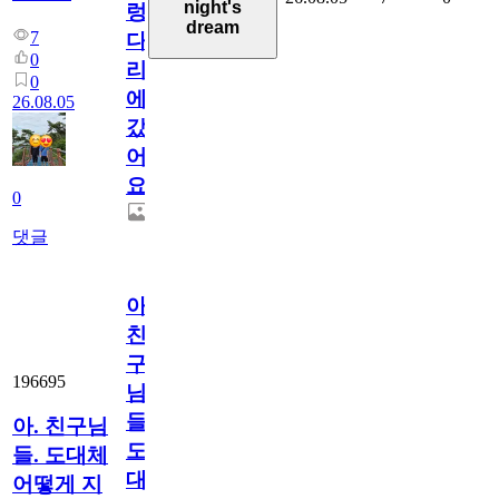
night's
렁
dream
7
다
0
리
0
에
26.08.05
갔
어
요.
0
댓글
아.
친
구
196695
님
들.
아. 친구님
도
들. 도대체
대
어떻게 지