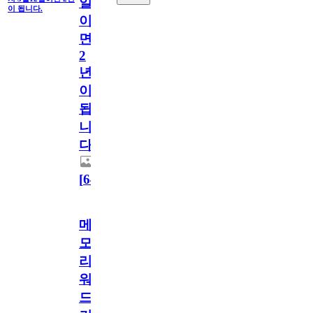
일
이 됩니다.
이
면
2
년
이
됩
니
다.
[
64
]
메
모
리
워
드