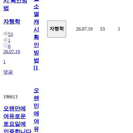
시 확인방
소
법
멸
자행학
캐
자행학
26.07.19
53
1
시
53
확
1
인
0
26.07.19
방
법
1
[
1
]
댓글
오
196613
랜
만
오랜만에
에
여유로운
여
토요일에
유
인증합니다