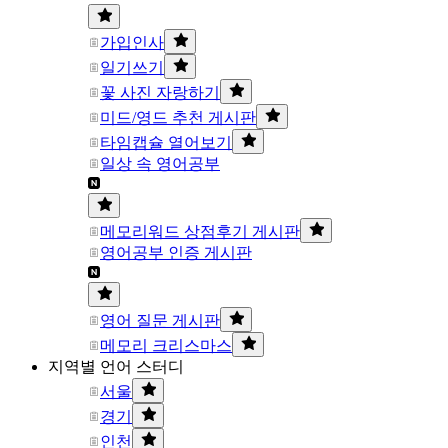
가입인사
일기쓰기
꽃 사진 자랑하기
미드/영드 추천 게시판
타임캡슐 열어보기
일상 속 영어공부
메모리워드 상점후기 게시판
영어공부 인증 게시판
영어 질문 게시판
메모리 크리스마스
지역별 언어 스터디
서울
경기
인천