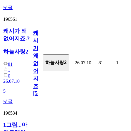
댓글
196561
캐시가 왜
캐
없어지죠.?
시
가
하늘사랑2
왜
하늘사랑2
26.07.10
81
1
없
81
1
어
0
지
26.07.10
죠.?
5
[
5
]
댓글
196534
1그림...아