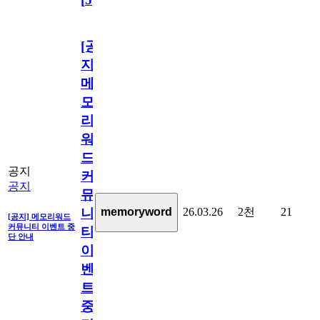
[공
지]
메
모
리
워
드
공지
커
공지
뮤
26.03.26
2천
21
memoryword
니
[공지] 메모리워드
커뮤니티 이벤트 중
티
단 안내
이
벤
트
중