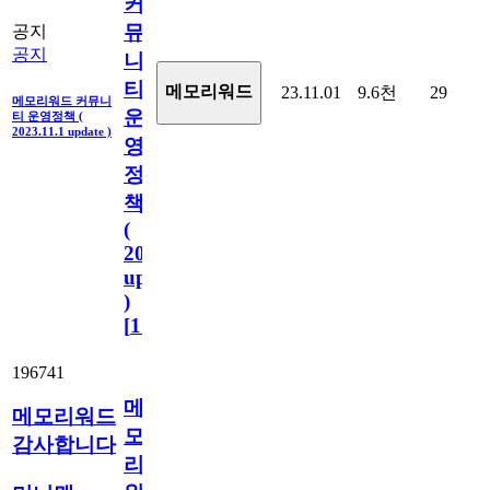
커
뮤
공지
공지
니
티
메모리워드
23.11.01
9.6천
29
메모리워드 커뮤니
운
티 운영정책 (
2023.11.1 update )
영
정
책
(
2023.11.1
update
)
[
110
]
196741
메
메모리워드
모
감사합니다
리