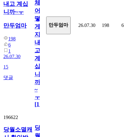
체
내고 계십
어
니까~ㅜ
떻
만두엄마
만두엄마
26.07.30
198
6
게
지
198
내
6
고
1
26.07.30
계
십
15
니
댓글
까
~
ㅜ
[
15
]
196622
당
당월소멸캐
월