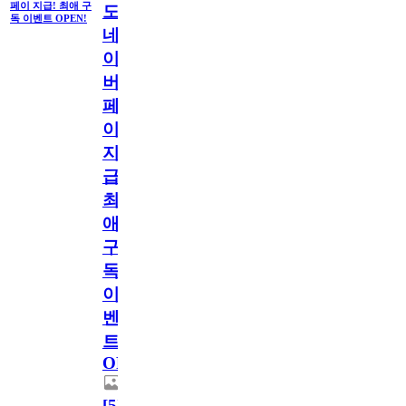
페이 지급! 최애 구
도
독 이벤트 OPEN!
네
이
버
페
이
지
급!
최
애
구
독
이
벤
트
OPEN!
[
5
]