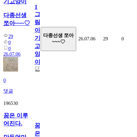
기고양이
1
그
다종선생
림...
쪼아~~~♡
아
다종선생 쪼아
29
기
26.07.06
29
0
~~~♡
0
고
0
양
26.07.06
이
0
댓글
196530
꿈은 이루
어진다.
꿈
은