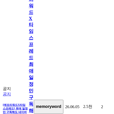
워
드
X
타
임
스
프
레
드]
최
애
일
정
공지
만
공지
구
독
[메모리워드X타임
2.5천
memoryword
26.06.05
2
스프레드] 최애 일정
해
만 구독해도 네이버