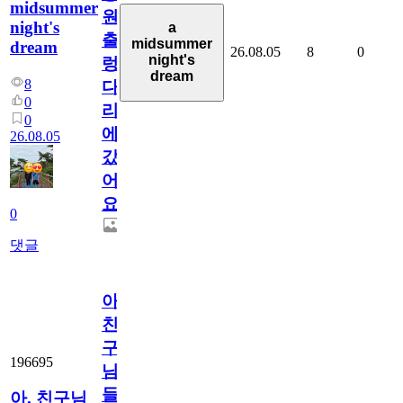
midsummer
원
night's
a
출
midsummer
dream
26.08.05
8
0
night's
렁
dream
8
다
0
리
0
에
26.08.05
갔
어
요.
0
댓글
아.
친
구
196695
님
들.
아. 친구님