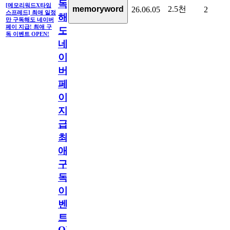
독
[메모리워드X타임
2.5천
memoryword
26.06.05
2
스프레드] 최애 일정
해
만 구독해도 네이버
페이 지급! 최애 구
도
독 이벤트 OPEN!
네
이
버
페
이
지
급!
최
애
구
독
이
벤
트
OPEN!