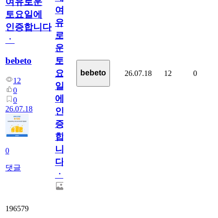
여유로운
여
토요일에
유
인증합니다
로
ㆍ
운
bebeto
토
요
bebeto
26.07.18
12
0
12
일
0
에
0
26.07.18
인
증
합
니
0
다
댓글
ㆍ
196579