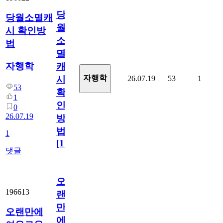
당
당월소멸캐
월
시 확인방
소
법
멸
자행학
캐
자행학
26.07.19
53
1
시
53
확
1
인
0
26.07.19
방
법
1
[
1
]
댓글
오
196613
랜
만
오랜만에
에