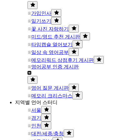
가입인사
일기쓰기
꽃 사진 자랑하기
미드/영드 추천 게시판
타임캡슐 열어보기
일상 속 영어공부
메모리워드 상점후기 게시판
영어공부 인증 게시판
영어 질문 게시판
메모리 크리스마스
지역별 언어 스터디
서울
경기
인천
대전/세종/충청