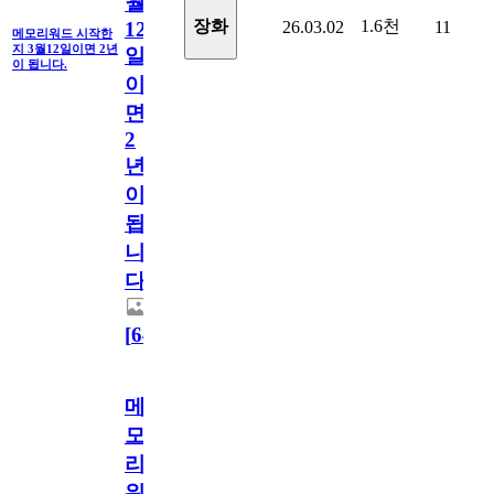
월
1.6천
장화
26.03.02
11
12
메모리워드 시작한
지 3월12일이면 2년
일
이 됩니다.
이
면
2
년
이
됩
니
다.
[
64
]
메
모
리
워