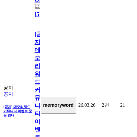
[
5
]
[공
지]
메
모
리
워
드
공지
커
공지
뮤
26.03.26
2천
21
memoryword
니
[공지] 메모리워드
커뮤니티 이벤트 중
티
단 안내
이
벤