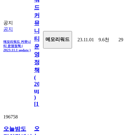
드
커
뮤
공지
공지
니
티
메모리워드
23.11.01
9.6천
29
메모리워드 커뮤니
운
티 운영정책 (
2023.11.1 update )
영
정
책
(
2023.11.1
update
)
[
110
]
196758
오
오늘밤도