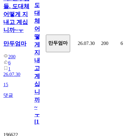
도
들. 도대체
대
어떻게 지
체
내고 계십
어
니까~ㅜ
떻
만두엄마
만두엄마
26.07.30
200
6
게
지
200
내
6
고
1
26.07.30
계
십
15
니
댓글
까
~
ㅜ
[
15
]
196622