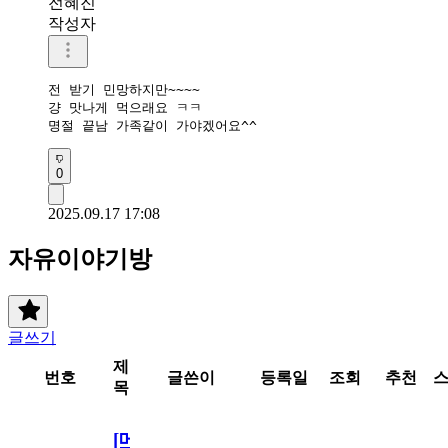
전혜진
작성자
전 받기 민망하지만~~~~

걍 맛나게 먹으래요 ㅋㅋ

명절 끝남 가족같이 가야겠어요^^
0
2025.09.17 17:08
자유이야기방
글쓰기
제
번호
글쓴이
등록일
조회
추천
목
[메