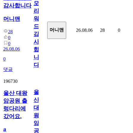
모
감사합니다
리
워
머니맨
드
머니맨
26.08.06
28
0
28
감
0
사
0
26.08.06
합
니
0
다
댓글
196730
울
울산 대왕
산
암공원 출
대
렁다리에
왕
갔어요.
암
a
공