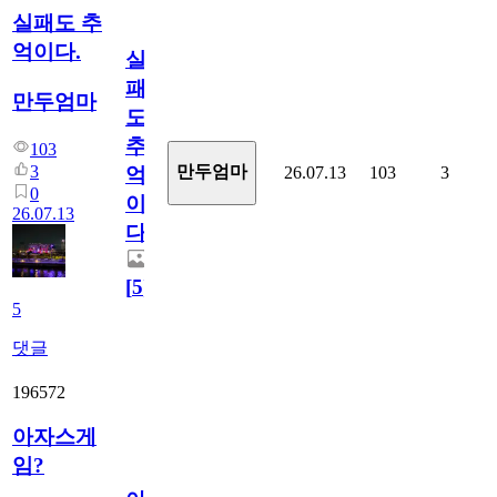
실패도 추
억이다.
실
패
만두엄마
도
추
103
3
만두엄마
26.07.13
103
3
억
0
이
26.07.13
다.
[
5
]
5
댓글
196572
아자스게
임?