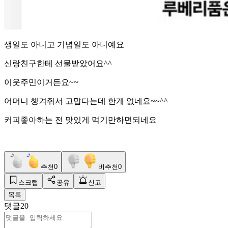
생일도 아니고 기념일도 아니예요
신랑친구한테 선물받았어요^^
이웃주민이거든요~~
어머니 챙겨줘서 고맙다는데 한게 없네요~~^^
커피좋아하는 전 맛있게 먹기만하면되네요
추천
0
비추천
0
스크랩
공유
신고
목록
댓글
20