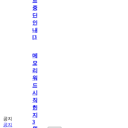
트
중
단
안
내
[
31
]
메
모
리
워
드
시
작
한
지
공지
3
공지