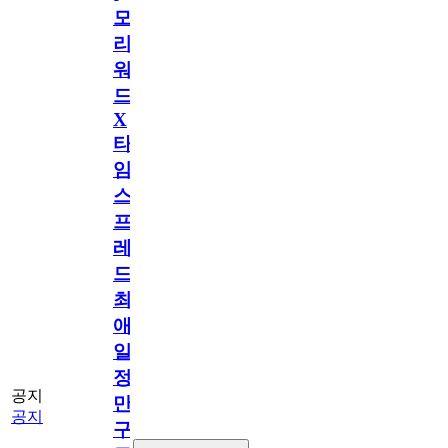
모
리
워
드
X
타
임
스
프
레
드]
최
애
일
정
공지
만
공지
구