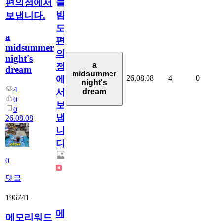
늘
편의점에서
밤
보냅니다.
도
a
편
midsummer
의
night's
a
점
dream
midsummer
26.08.08
4
0
에
night's
4
서
dream
0
보
0
냅
26.08.08
니
다.
0
댓글
196741
메
메모리워드