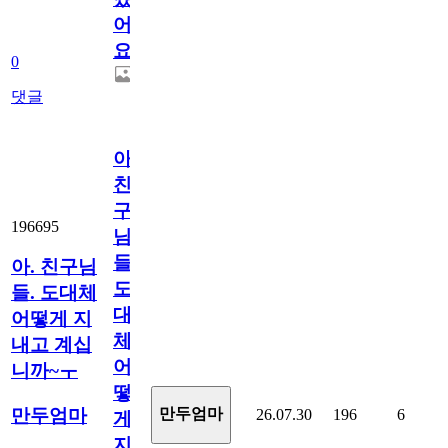
어
요.
0
댓글
아.
친
구
196695
님
들.
아. 친구님
도
들. 도대체
대
어떻게 지
체
내고 계십
어
니까~ㅜ
떻
만두엄마
만두엄마
26.07.30
196
6
게
지