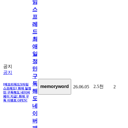
임
스
프
레
드]
최
애
일
정
공지
만
공지
구
독
[메모리워드X타임
2.5천
memoryword
26.06.05
2
스프레드] 최애 일정
해
만 구독해도 네이버
페이 지급! 최애 구
도
독 이벤트 OPEN!
네
이
버