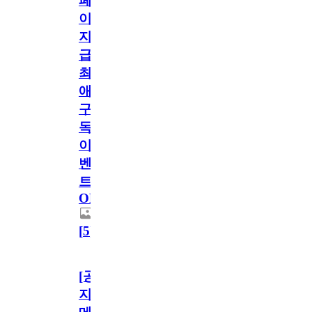
페
이
지
급!
최
애
구
독
이
벤
트
OPEN!
[
5
]
[공
지]