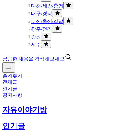
대전/세종/충청
대구/경북
부산/울산/경남
광주/전라
강원
제주
궁금한 내용을 검색해보세요
즐겨찾기
전체글
인기글
공지사항
자유이야기방
인기글