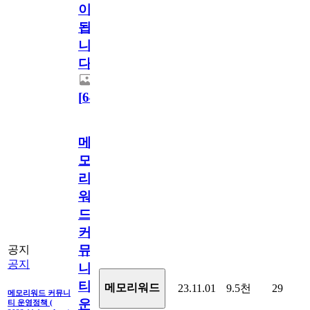
이
됩
니
다.
[
64
]
메
모
리
워
드
커
뮤
공지
공지
니
티
메모리워드
23.11.01
9.5천
29
메모리워드 커뮤니
운
티 운영정책 (