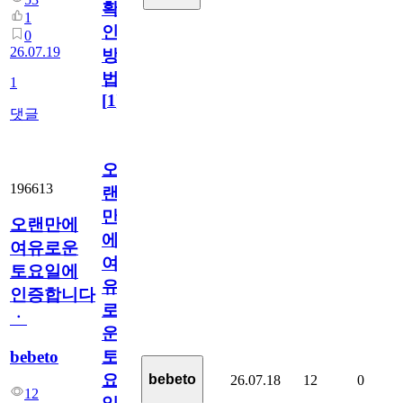
확
1
인
0
26.07.19
방
법
1
[
1
]
댓글
오
196613
랜
만
오랜만에
에
여유로운
여
토요일에
유
인증합니다
로
ㆍ
운
bebeto
토
요
bebeto
26.07.18
12
0
12