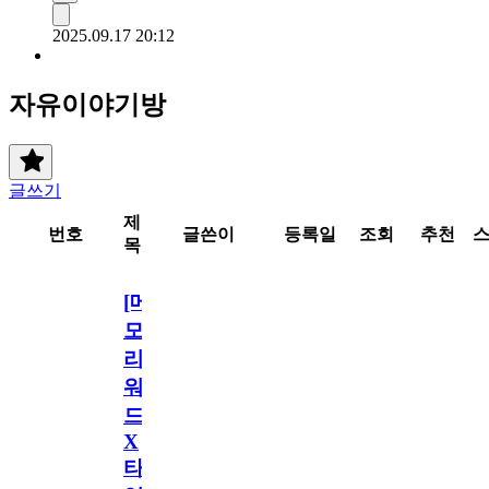
2025.09.17 20:12
자유이야기방
글쓰기
제
번호
글쓴이
등록일
조회
추천
목
[메
모
리
워
드
X
타