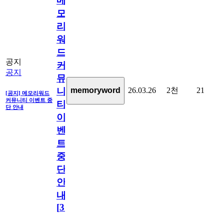
메
모
리
워
드
공지
커
공지
뮤
26.03.26
2천
21
memoryword
니
[공지] 메모리워드
커뮤니티 이벤트 중
티
단 안내
이
벤
트
중
단
안
내
[
31
]