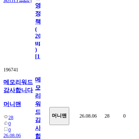
2023.11.1 update )
영
정
책
(
2023.11.1
update
)
[
110
]
196741
메
메모리워드
모
감사합니다
리
워
머니맨
드
머니맨
26.08.06
28
0
28
감
0
사
0
26.08.06
합