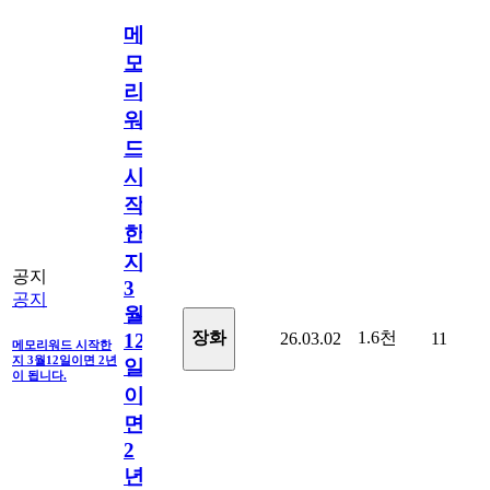
메
모
리
워
드
시
작
한
지
공지
3
공지
월
1.6천
장화
26.03.02
11
12
메모리워드 시작한
지 3월12일이면 2년
일
이 됩니다.
이
면
2
년