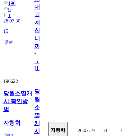
196
내
6
고
1
26.07.30
계
십
15
니
댓글
까
~
ㅜ
[
15
]
196622
당
당월소멸캐
월
시 확인방
소
법
멸
자행학
캐
자행학
26.07.19
53
1
시
53