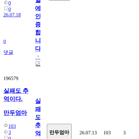
일
0
에
0
26.07.18
인
증
합
니
0
다
댓글
ㆍ
196579
실패도 추
억이다.
실
패
만두엄마
도
추
103
3
만두엄마
26.07.13
103
3
억
0