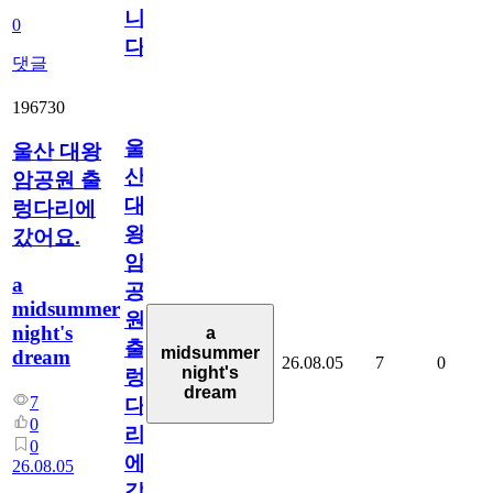
니
0
다
댓글
196730
울
울산 대왕
산
암공원 출
대
렁다리에
왕
갔어요.
암
a
공
midsummer
원
night's
a
출
midsummer
dream
26.08.05
7
0
night's
렁
dream
7
다
0
리
0
에
26.08.05
갔