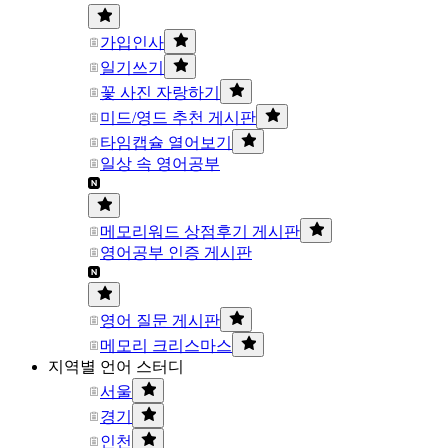
가입인사
일기쓰기
꽃 사진 자랑하기
미드/영드 추천 게시판
타임캡슐 열어보기
일상 속 영어공부
메모리워드 상점후기 게시판
영어공부 인증 게시판
영어 질문 게시판
메모리 크리스마스
지역별 언어 스터디
서울
경기
인천