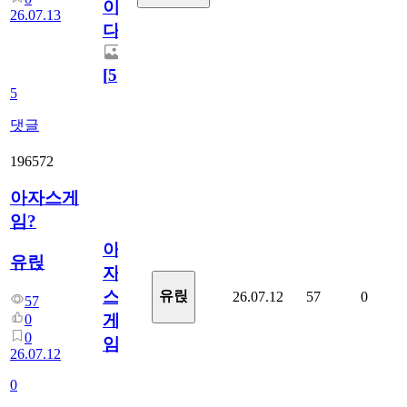
이
26.07.13
다.
[
5
]
5
댓글
196572
아자스게
임?
아
유릱
자
스
유릱
26.07.12
57
0
57
게
0
0
임?
26.07.12
0