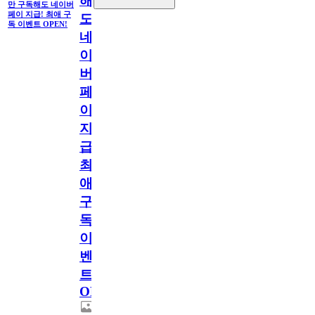
해
만 구독해도 네이버
페이 지급! 최애 구
도
독 이벤트 OPEN!
네
이
버
페
이
지
급!
최
애
구
독
이
벤
트
OPEN!