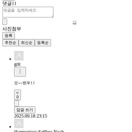
댓글
11
사진첨부
등록
추천순
최신순
등록순
grit
오~~한우!!
0
답글 쓰기
2025.09.18 23:15
Harmonious Selfless Noah