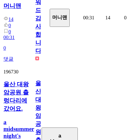
워
머니맨
드
머니맨
00:31
14
0
감
14
0
사
0
합
00:31
니
0
다
댓글
196730
울
울산 대왕
산
암공원 출
대
렁다리에
왕
갔어요.
암
a
공
midsummer
원
night's
a