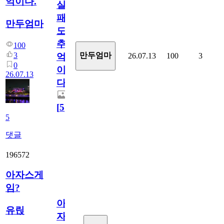
억이다.
실
패
만두엄마
도
추
100
3
만두엄마
26.07.13
100
3
억
0
이
26.07.13
다.
[
5
]
5
댓글
196572
아자스게
임?
아
유릱
자