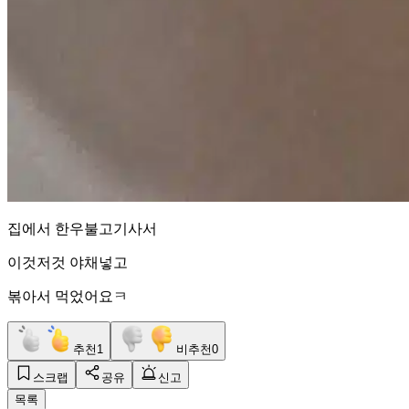
집에서 한우불고기사서
이것저것 야채넣고
볶아서 먹었어요ㅋ
추천
1
비추천
0
스크랩
공유
신고
목록