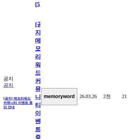
[
5
]
[공
지]
메
모
리
워
드
공지
커
공지
뮤
26.03.26
2천
21
memoryword
니
[공지] 메모리워드
커뮤니티 이벤트 중
티
단 안내
이
벤
트
중