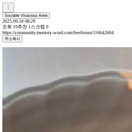
Sociable Vivacious Anne
2025.09.18 08:29
조회
19
추천
1
스크랩
0
https://community.memory-word.com/freeforum/116642604
주소복사