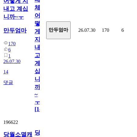
어떻게 지
체
내고 계십
어
니까~ㅜ
떻
만두엄마
만두엄마
26.07.30
170
6
게
지
170
내
6
고
1
26.07.30
계
십
14
니
댓글
까
~
ㅜ
[
14
]
196622
당
당월소멸캐