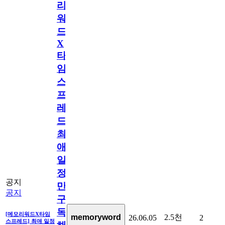
리
워
드
X
타
임
스
프
레
드]
최
애
일
정
공지
만
공지
구
독
[메모리워드X타임
2.5천
memoryword
26.06.05
2
스프레드] 최애 일정