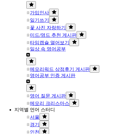
가입인사
일기쓰기
꽃 사진 자랑하기
미드/영드 추천 게시판
타임캡슐 열어보기
일상 속 영어공부
메모리워드 상점후기 게시판
영어공부 인증 게시판
영어 질문 게시판
메모리 크리스마스
지역별 언어 스터디
서울
경기
인천