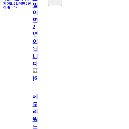
지 3월12일이면 2년
일
이 됩니다.
이
면
2
년
이
됩
니
다.
[
64
]
메
모
리
워
드