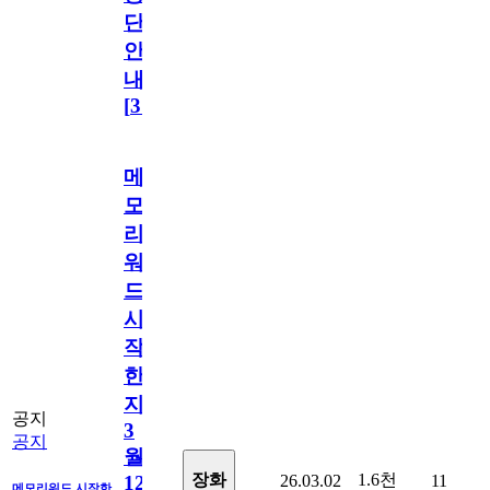
단
안
내
[
31
]
메
모
리
워
드
시
작
한
지
공지
3
공지
월
1.6천
장화
26.03.02
11
12
메모리워드 시작한