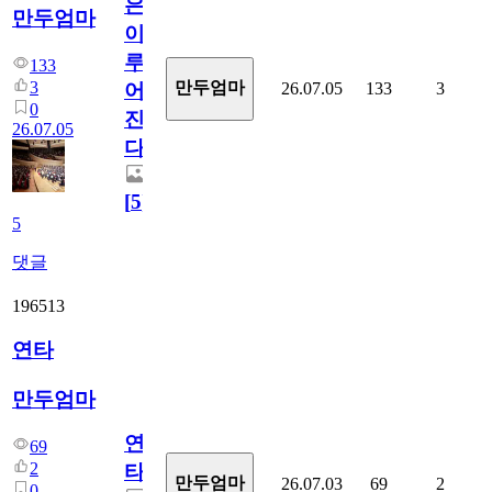
은
만두엄마
이
루
133
3
만두엄마
26.07.05
133
3
어
0
진
26.07.05
다.
[
5
]
5
댓글
196513
연타
만두엄마
연
69
2
타
만두엄마
26.07.03
69
2
0