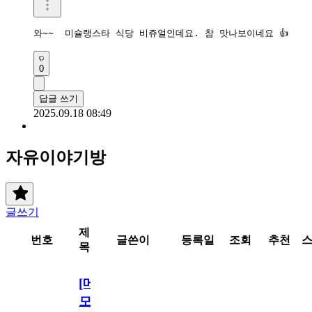
와~~  미슐랭스타 식당 비쥬얼인데요. 참 맛나보이네요 👍 
0
답글 쓰기
2025.09.18 08:49
자유이야기방
글쓰기
제
번호
글쓴이
등록일
조회
추천
목
[메
모