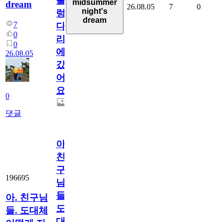
출
midsummer
dream
26.08.05
7
0
night's
렁
dream
7
다
0
리
0
에
26.08.05
갔
어
요.
0
댓글
아.
친
구
196695
님
들.
아. 친구님
도
들. 도대체
대