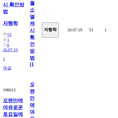
월
시 확인방
소
법
멸
자행학
캐
자행학
26.07.19
53
1
시
53
확
1
인
0
26.07.19
방
법
1
[
1
]
댓글
오
196613
랜
만
오랜만에
에
여유로운
여
토요일에