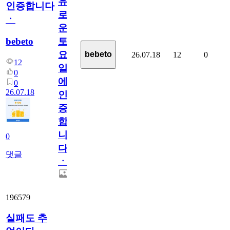
유
인증합니다
로
ㆍ
운
bebeto
토
요
bebeto
26.07.18
12
0
12
일
0
에
0
26.07.18
인
증
합
니
0
다
댓글
ㆍ
196579
실패도 추