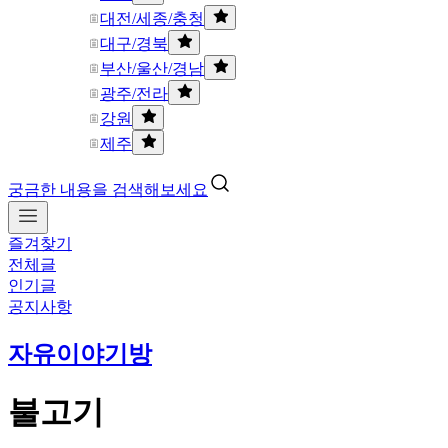
대전/세종/충청
대구/경북
부산/울산/경남
광주/전라
강원
제주
궁금한 내용을 검색해보세요
즐겨찾기
전체글
인기글
공지사항
자유이야기방
불고기