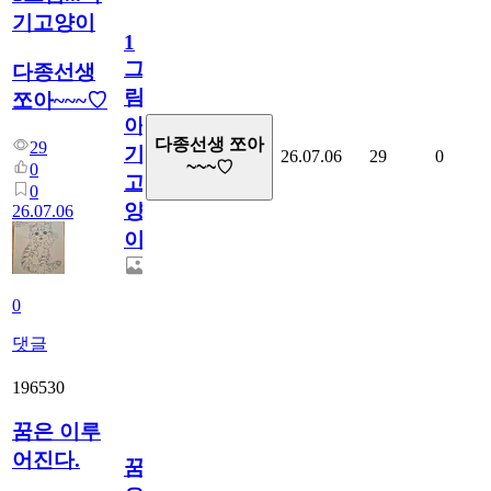
기고양이
1
그
다종선생
림...
쪼아~~~♡
아
다종선생 쪼아
29
기
26.07.06
29
0
~~~♡
0
고
0
양
26.07.06
이
0
댓글
196530
꿈은 이루
어진다.
꿈