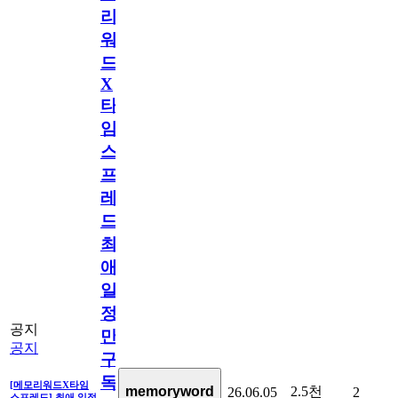
리
워
드
X
타
임
스
프
레
드]
최
애
일
정
공지
만
공지
구
독
[메모리워드X타임
2.5천
memoryword
26.06.05
2
스프레드] 최애 일정