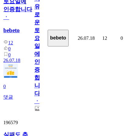
토요일에
유
인증합니다
로
ㆍ
운
bebeto
토
요
bebeto
26.07.18
12
0
12
일
0
에
0
26.07.18
인
증
합
니
0
다
댓글
ㆍ
196579
실패도 추