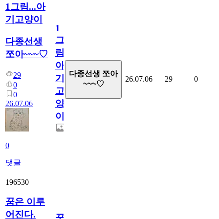
1그림...아
기고양이
1
그
다종선생
림...
쪼아~~~♡
아
다종선생 쪼아
29
기
26.07.06
29
0
~~~♡
0
고
0
양
26.07.06
이
0
댓글
196530
꿈은 이루
어진다.
꿈