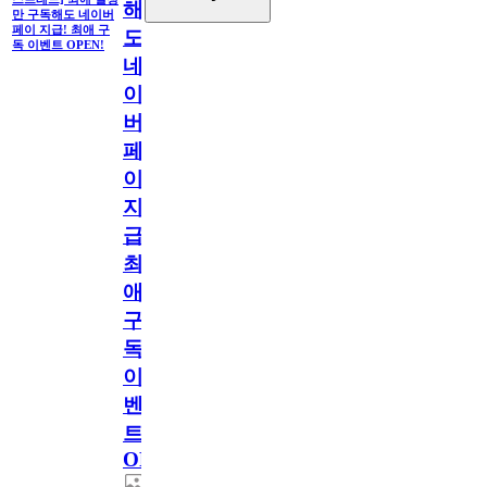
해
만 구독해도 네이버
페이 지급! 최애 구
도
독 이벤트 OPEN!
네
이
버
페
이
지
급!
최
애
구
독
이
벤
트
OPEN!