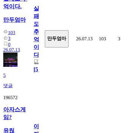
억이다.
실
패
만두엄마
도
추
103
3
만두엄마
26.07.13
103
3
억
0
이
26.07.13
다.
[
5
]
5
댓글
196572
아자스게
임?
아
유릱