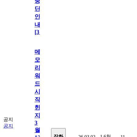
중
단
안
내
[
31
]
메
모
리
워
드
시
작
한
지
공지
3
공지
월
1.6천
장화
26.03.02
11