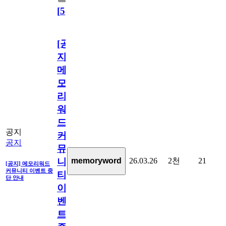
[
5
]
[공
지]
메
모
리
워
드
공지
커
공지
뮤
26.03.26
2천
21
memoryword
니
[공지] 메모리워드
커뮤니티 이벤트 중
티
단 안내
이
벤
트