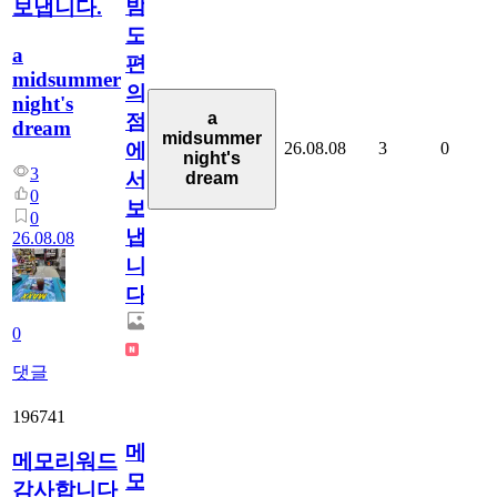
밤
보냅니다.
도
a
편
midsummer
의
night's
a
점
dream
midsummer
26.08.08
3
0
에
night's
3
서
dream
0
보
0
냅
26.08.08
니
다.
0
댓글
196741
메
메모리워드
모
감사합니다