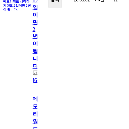
12
메모리워드 시작한
지 3월12일이면 2년
일
이 됩니다.
이
면
2
년
이
됩
니
다.
[
64
]
메
모
리
워
드