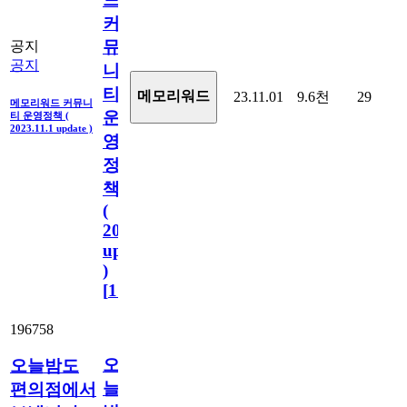
커
뮤
공지
공지
니
티
메모리워드
23.11.01
9.6천
29
메모리워드 커뮤니
운
티 운영정책 (
2023.11.1 update )
영
정
책
(
2023.11.1
update
)
[
110
]
196758
오
오늘밤도
늘
편의점에서