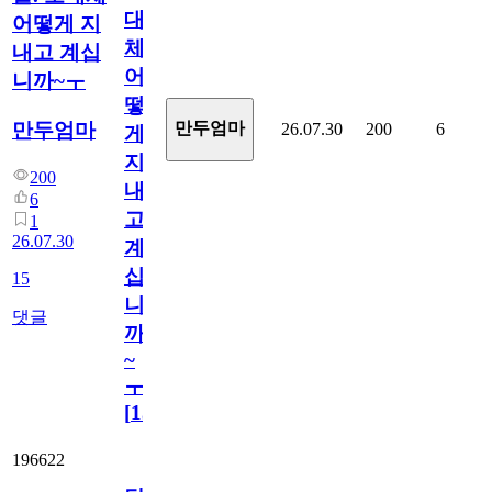
대
어떻게 지
체
내고 계십
어
니까~ㅜ
떻
만두엄마
만두엄마
26.07.30
200
6
게
지
200
내
6
고
1
26.07.30
계
십
15
니
댓글
까
~
ㅜ
[
15
]
196622