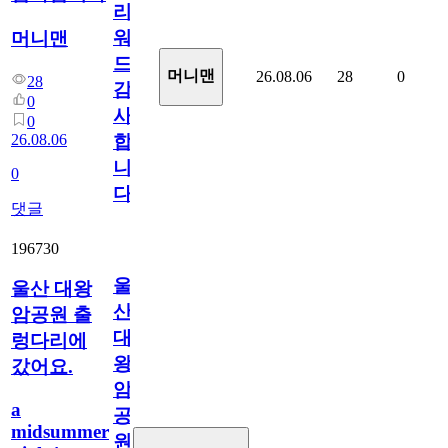
리
워
머니맨
드
머니맨
26.08.06
28
0
28
감
0
사
0
26.08.06
합
니
0
다
댓글
196730
울
울산 대왕
산
암공원 출
대
렁다리에
왕
갔어요.
암
a
공
midsummer
원