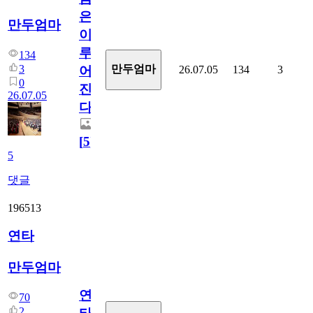
은
만두엄마
이
루
134
3
만두엄마
26.07.05
134
3
어
0
진
26.07.05
다.
[
5
]
5
댓글
196513
연타
만두엄마
연
70
2