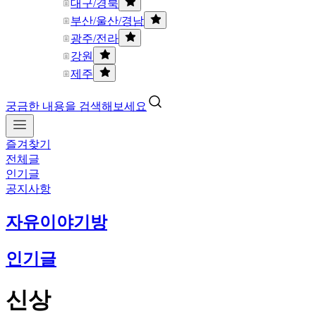
대구/경북
부산/울산/경남
광주/전라
강원
제주
궁금한 내용을 검색해보세요
즐겨찾기
전체글
인기글
공지사항
자유이야기방
인기글
신상