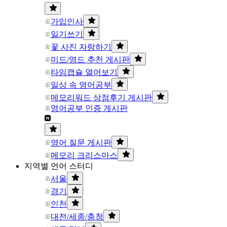
가입인사
일기쓰기
꽃 사진 자랑하기
미드/영드 추천 게시판
타임캡슐 열어보기
일상 속 영어공부
메모리워드 상점후기 게시판
영어공부 인증 게시판
영어 질문 게시판
메모리 크리스마스
지역별 언어 스터디
서울
경기
인천
대전/세종/충청