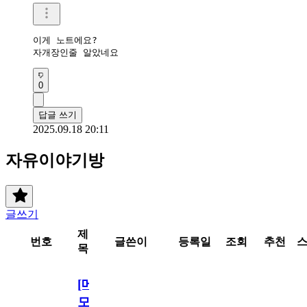
이게 노트에요?

자개장인줄 알았네요
0
답글 쓰기
2025.09.18 20:11
자유이야기방
글쓰기
제
번호
글쓴이
등록일
조회
추천
목
[메
모