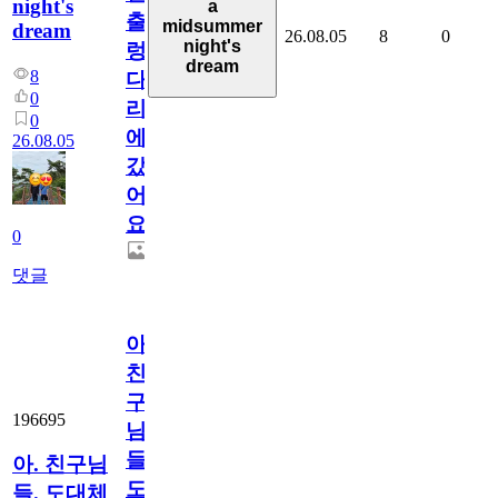
night's
a
출
midsummer
dream
26.08.05
8
0
night's
렁
dream
8
다
0
리
0
에
26.08.05
갔
어
요.
0
댓글
아.
친
구
196695
님
들.
아. 친구님
도
들. 도대체