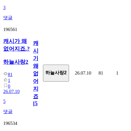
3
댓글
196561
캐시가 왜
캐
없어지죠.?
시
가
하늘사랑2
왜
하늘사랑2
26.07.10
81
1
없
81
1
어
0
지
26.07.10
죠.?
5
[
5
]
댓글
196534