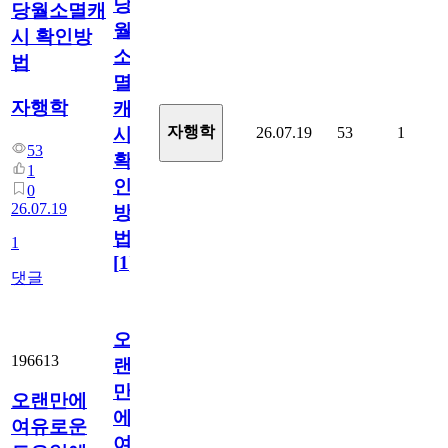
당
당월소멸캐
월
시 확인방
소
법
멸
자행학
캐
자행학
26.07.19
53
1
시
53
확
1
인
0
26.07.19
방
법
1
[
1
]
댓글
오
196613
랜
만
오랜만에
에
여유로운
여