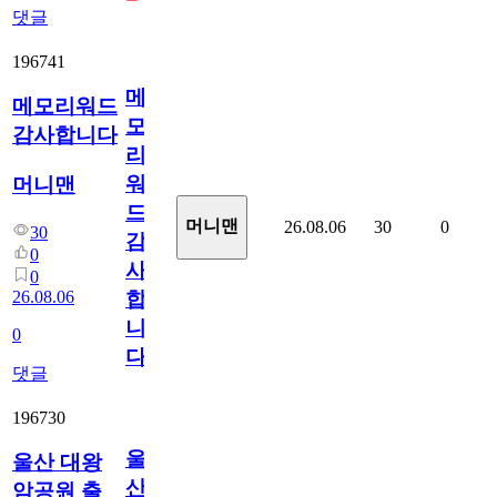
댓글
196741
메
메모리워드
모
감사합니다
리
워
머니맨
드
머니맨
26.08.06
30
0
30
감
0
사
0
26.08.06
합
니
0
다
댓글
196730
울
울산 대왕
산
암공원 출