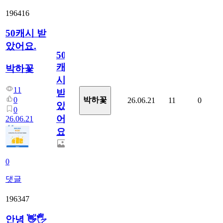
196416
50캐시 받
았어요.
50
캐
박하꽃
시
11
받
0
박하꽃
26.06.21
11
0
았
0
어
26.06.21
요.
0
댓글
196347
안녕 👋🖐