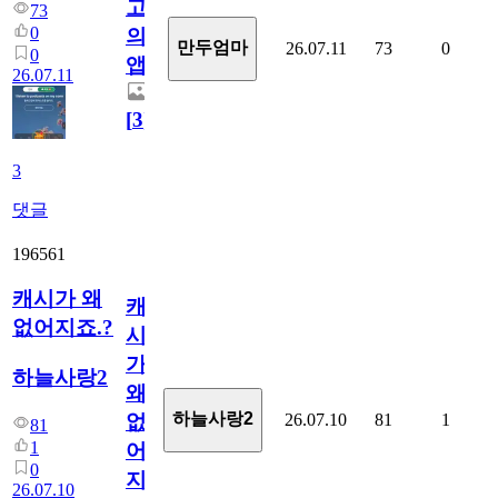
고
73
0
의
만두엄마
26.07.11
73
0
0
앱.
26.07.11
[
3
]
3
댓글
196561
캐시가 왜
캐
없어지죠.?
시
가
하늘사랑2
왜
하늘사랑2
26.07.10
81
1
없
81
1
어
0
지
26.07.10