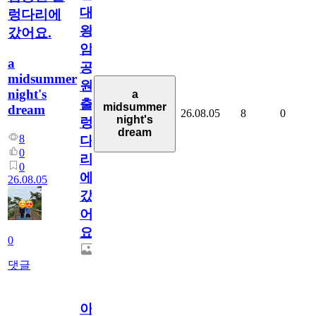
대
렁다리에
왕
갔어요.
암
a
공
midsummer
원
night's
a
출
midsummer
dream
26.08.05
8
0
night's
렁
dream
8
다
0
리
0
에
26.08.05
갔
어
요.
0
댓글
아.