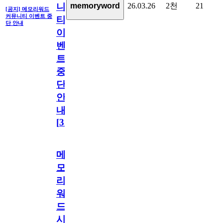
26.03.26
2천
21
memoryword
니
[공지] 메모리워드
커뮤니티 이벤트 중
티
단 안내
이
벤
트
중
단
안
내
[
31
]
메
모
리
워
드
시