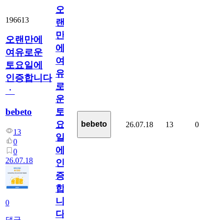
오
196613
랜
만
오랜만에
에
여유로운
여
토요일에
유
인증합니다
로
ㆍ
운
bebeto
토
요
bebeto
26.07.18
13
0
13
일
0
에
0
26.07.18
인
증
합
니
0
다
댓글