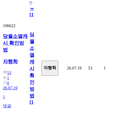
~
ㅜ
[
14
]
196622
당
당월소멸캐
월
시 확인방
소
법
멸
자행학
캐
자행학
26.07.19
53
1
시
53
확
1
인
0
26.07.19
방
법
1
[
1
]
댓글