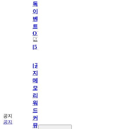
독
이
벤
트
OPEN!
[
5
]
[공
지]
메
모
리
워
드
공지
커
공지
뮤