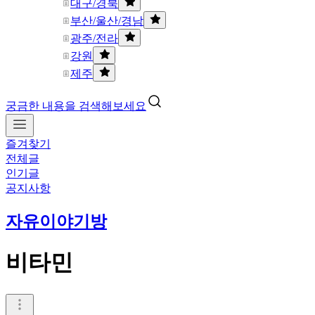
대구/경북
부산/울산/경남
광주/전라
강원
제주
궁금한 내용을 검색해보세요
즐겨찾기
전체글
인기글
공지사항
자유이야기방
비타민