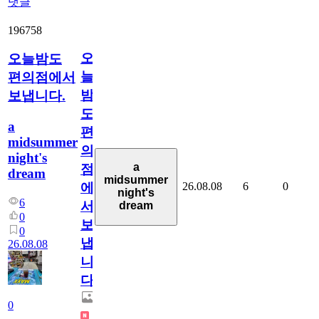
댓글
196758
오
오늘밤도
늘
편의점에서
밤
보냅니다.
도
a
편
midsummer
의
night's
a
점
dream
midsummer
26.08.08
6
0
에
night's
6
서
dream
0
보
0
냅
26.08.08
니
다.
0