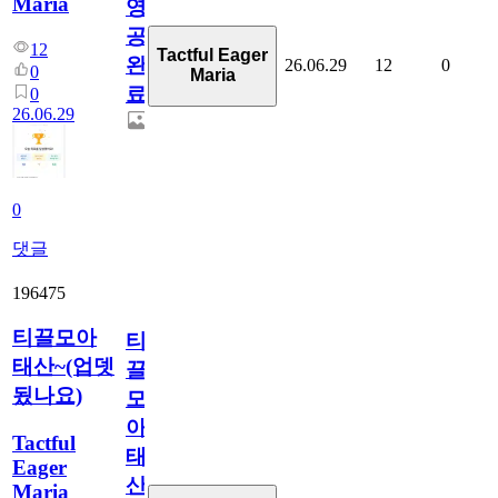
Maria
영
공
12
Tactful Eager
완
26.06.29
12
0
0
Maria
료
0
26.06.29
0
댓글
196475
티끌모아
티
태산~(업뎃
끌
됬나요)
모
아
Tactful
태
Eager
산
Maria