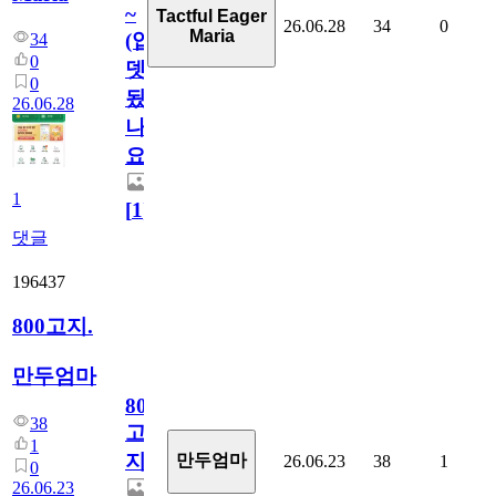
~
Tactful Eager
26.06.28
34
0
Maria
(업
34
0
뎃
0
됬
26.06.28
나
요)
1
[
1
]
댓글
196437
800고지.
만두엄마
800
38
고
1
지.
만두엄마
26.06.23
38
1
0
26.06.23