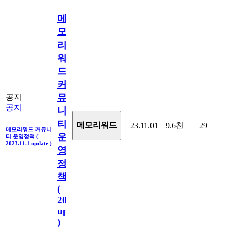
메
모
리
워
드
커
뮤
공지
공지
니
티
메모리워드
23.11.01
9.6천
29
메모리워드 커뮤니
운
티 운영정책 (
2023.11.1 update )
영
정
책
(
2023.11.1
update
)