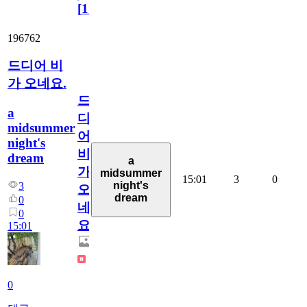
[
110
]
196762
드디어 비
가 오네요.
드
a
디
midsummer
어
night's
비
dream
a
가
midsummer
15:01
3
0
night's
3
오
dream
0
네
0
요.
15:01
0