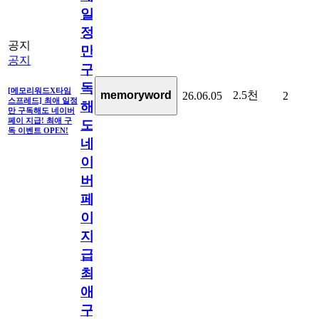
일
정
공지
만
공지
구
독
[메모리워드X타임
2.5천
memoryword
26.06.05
2
스프레드] 최애 일정
해
만 구독해도 네이버
페이 지급! 최애 구
도
독 이벤트 OPEN!
네
이
버
페
이
지
급!
최
애
구