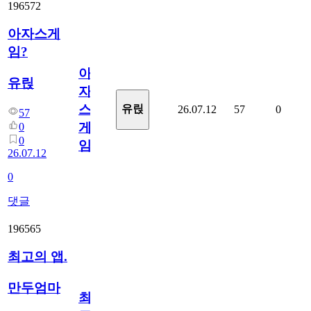
196572
아자스게
임?
아
유릱
자
스
유릱
26.07.12
57
0
57
게
0
0
임?
26.07.12
0
댓글
196565
최고의 앱.
만두엄마
최