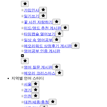
가입인사
일기쓰기
꽃 사진 자랑하기
미드/영드 추천 게시판
타임캡슐 열어보기
일상 속 영어공부
메모리워드 상점후기 게시판
영어공부 인증 게시판
영어 질문 게시판
메모리 크리스마스
지역별 언어 스터디
서울
경기
인천
대전/세종/충청