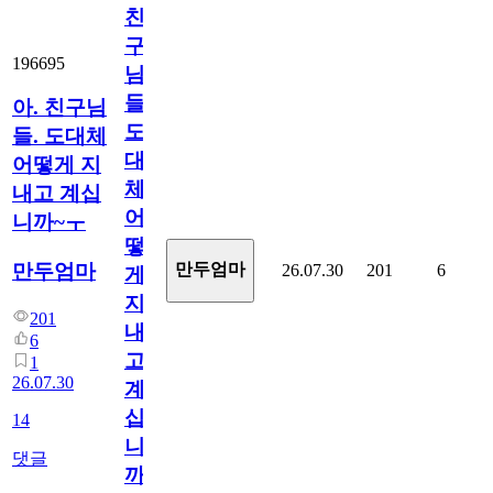
친
구
196695
님
들.
아. 친구님
도
들. 도대체
대
어떻게 지
체
내고 계십
어
니까~ㅜ
떻
만두엄마
만두엄마
26.07.30
201
6
게
지
201
내
6
고
1
26.07.30
계
십
14
니
댓글
까