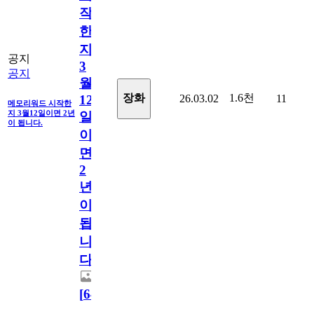
작
한
지
공지
3
공지
월
1.6천
장화
26.03.02
11
12
메모리워드 시작한
지 3월12일이면 2년
일
이 됩니다.
이
면
2
년
이
됩
니
다.
[
64
]