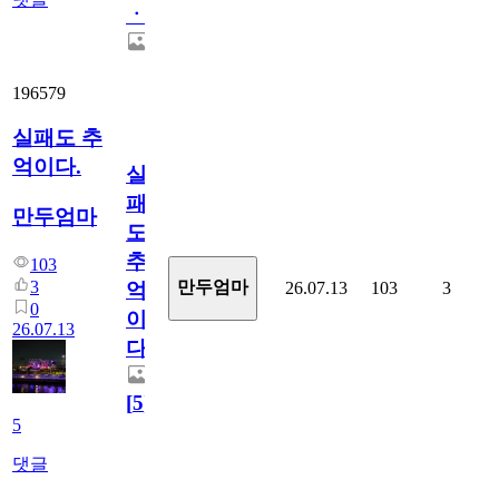
ㆍ
196579
실패도 추
억이다.
실
패
만두엄마
도
추
103
3
만두엄마
26.07.13
103
3
억
0
이
26.07.13
다.
[
5
]
5
댓글