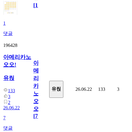
[
1
]
1
댓글
196428
아메리카노
아
오오!
메
유릱
리
카
유릱
26.06.22
133
3
133
노
3
오
2
26.06.22
오!
[
7
]
7
댓글