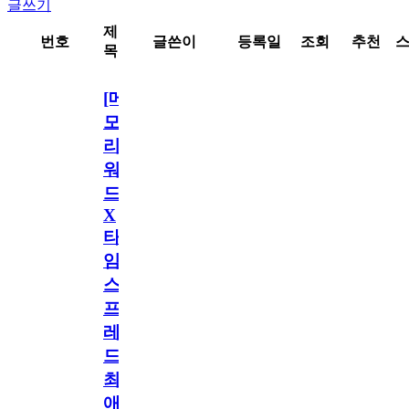
글쓰기
제
번호
글쓴이
등록일
조회
추천
목
[메
모
리
워
드
X
타
임
스
프
레
드]
최
애