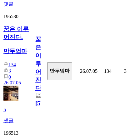
댓글
196530
꿈은 이루
어진다.
꿈
은
만두엄마
이
루
134
3
만두엄마
26.07.05
134
3
어
0
진
26.07.05
다.
[
5
]
5
댓글
196513