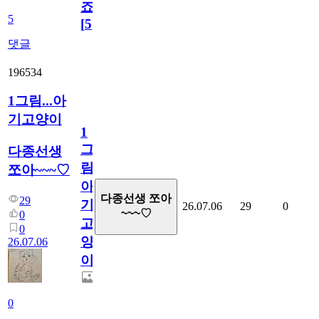
죠.?
5
[
5
]
댓글
196534
1그림...아
기고양이
1
그
다종선생
림...
쪼아~~~♡
아
다종선생 쪼아
29
기
26.07.06
29
0
~~~♡
0
고
0
양
26.07.06
이
0