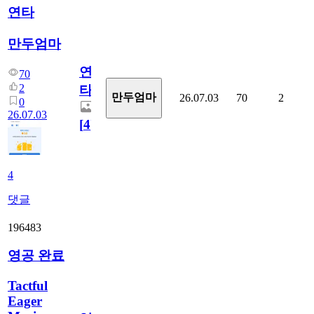
연타
만두엄마
연
70
2
타
만두엄마
26.07.03
70
2
0
26.07.03
[
4
]
4
댓글
196483
영공 완료
Tactful
Eager