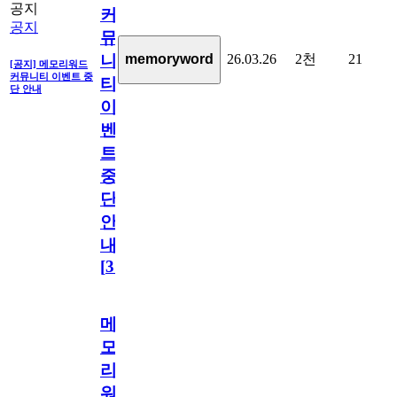
공지
커
공지
뮤
26.03.26
2천
21
memoryword
니
[공지] 메모리워드
커뮤니티 이벤트 중
티
단 안내
이
벤
트
중
단
안
내
[
31
]
메
모
리
워