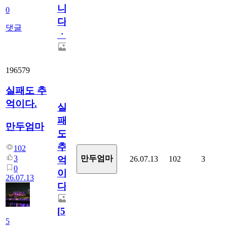
니
0
다
댓글
ㆍ
196579
실패도 추
억이다.
실
패
만두엄마
도
추
102
3
만두엄마
26.07.13
102
3
억
0
이
26.07.13
다.
[
5
]
5