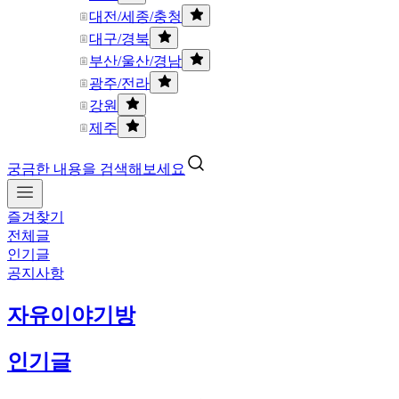
대전/세종/충청
대구/경북
부산/울산/경남
광주/전라
강원
제주
궁금한 내용을 검색해보세요
즐겨찾기
전체글
인기글
공지사항
자유이야기방
인기글