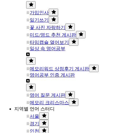
가입인사
일기쓰기
꽃 사진 자랑하기
미드/영드 추천 게시판
타임캡슐 열어보기
일상 속 영어공부
메모리워드 상점후기 게시판
영어공부 인증 게시판
영어 질문 게시판
메모리 크리스마스
지역별 언어 스터디
서울
경기
인천