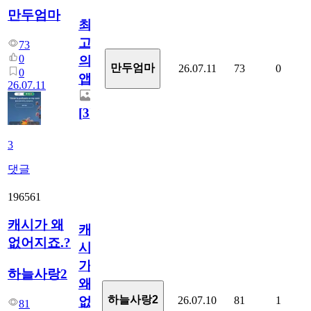
만두엄마
최
고
73
0
의
만두엄마
26.07.11
73
0
0
앱.
26.07.11
[
3
]
3
댓글
196561
캐시가 왜
캐
없어지죠.?
시
가
하늘사랑2
왜
하늘사랑2
26.07.10
81
1
없
81