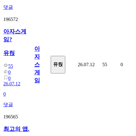
댓글
196572
아자스게
임?
아
유릱
자
스
유릱
26.07.12
55
0
55
게
0
0
임?
26.07.12
0
댓글
196565
최고의 앱.