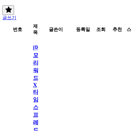
글쓰기
제
번호
글쓴이
등록일
조회
추천
목
[메
모
리
워
드
X
타
임
스
프
레
드]