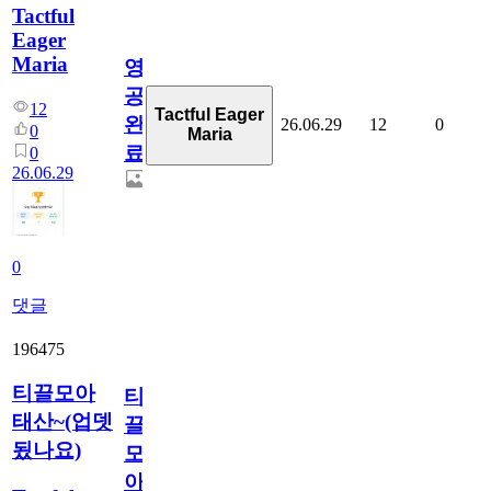
Tactful
Eager
Maria
영
공
12
Tactful Eager
완
26.06.29
12
0
0
Maria
료
0
26.06.29
0
댓글
196475
티끌모아
티
태산~(업뎃
끌
됬나요)
모
아