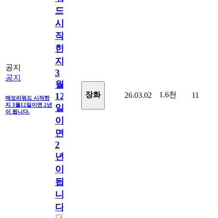
드
시
작
한
지
공지
3
공지
월
1.6천
장화
26.03.02
11
12
메모리워드 시작한
지 3월12일이면 2년
일
이 됩니다.
이
면
2
년
이
됩
니
다.