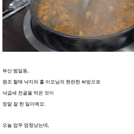
부산 범일동,
원조 할매 낙지의 홀 이모님의 현란한 써빙으로
낙곱새 전골을 먹은 것이
정말 잘 한 일이예요.
오늘 업무 엄청났는데,