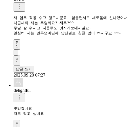
새 업무 적응 수고 많으시군요. 힘들면서도 새로움에 신나겠어서 부
낙곱새의 새는 무얼까요? 새우?^^

주말 잘 쉬시고 다음주도 멋지게보내시길요. 

열심히 사는 만두엄마님께 맛난걸로 칭찬 많이 하시구요 ♡♡♡
1
1
답글 쓰기
2025.09.20 07:27
delightful
맛있겠네요 

저도 먹고 싶네요.