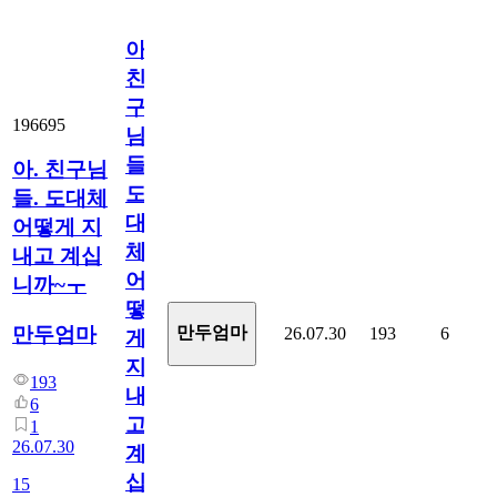
아.
친
구
196695
님
들.
아. 친구님
도
들. 도대체
대
어떻게 지
체
내고 계십
어
니까~ㅜ
떻
만두엄마
만두엄마
26.07.30
193
6
게
지
193
내
6
고
1
26.07.30
계
십
15