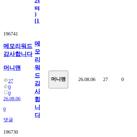
2023.11.1
update
)
[
110
]
196741
메
메모리워드
모
감사합니다
리
워
머니맨
드
머니맨
26.08.06
27
0
27
감
0
사
0
26.08.06
합
니
0
다
댓글
196730