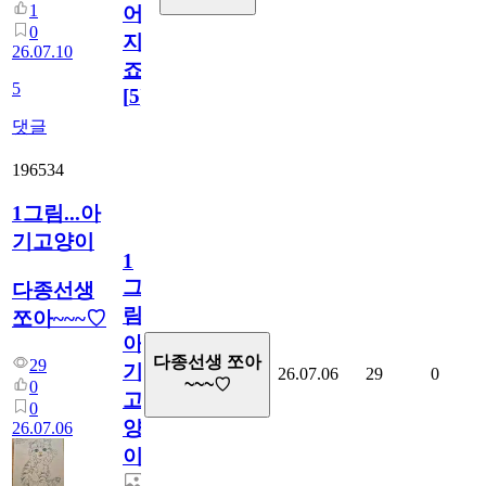
1
어
0
지
26.07.10
죠.?
5
[
5
]
댓글
196534
1그림...아
기고양이
1
그
다종선생
림...
쪼아~~~♡
아
다종선생 쪼아
29
기
26.07.06
29
0
~~~♡
0
고
0
양
26.07.06
이