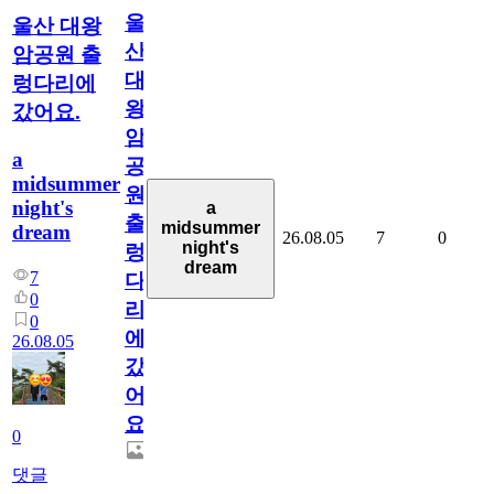
울
울산 대왕
산
암공원 출
대
렁다리에
왕
갔어요.
암
a
공
midsummer
원
night's
a
출
midsummer
dream
26.08.05
7
0
night's
렁
dream
7
다
0
리
0
에
26.08.05
갔
어
요.
0
댓글