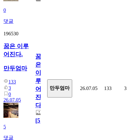
0
댓글
196530
꿈은 이루
어진다.
꿈
은
만두엄마
이
루
133
3
만두엄마
26.07.05
133
3
어
0
진
26.07.05
다.
[
5
]
5
댓글