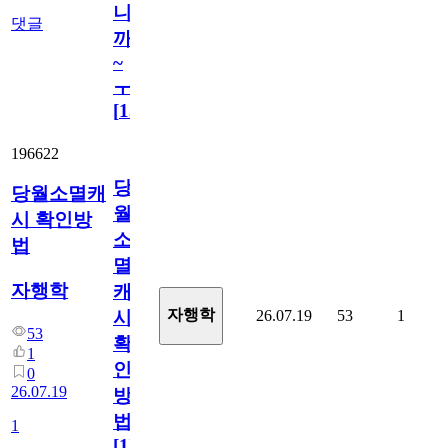
니
댓글
까
~
ㅜ
[
15
]
196622
당
당월소멸캐
월
시 확인방
소
법
멸
자행학
캐
자행학
26.07.19
53
1
시
53
확
1
인
0
26.07.19
방
법
1
[
1
]