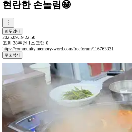
현란한 손놀림😁
만두엄마
2025.09.19 22:50
조회
38
추천
1
스크랩
0
https://community.memory-word.com/freeforum/116763331
주소복사