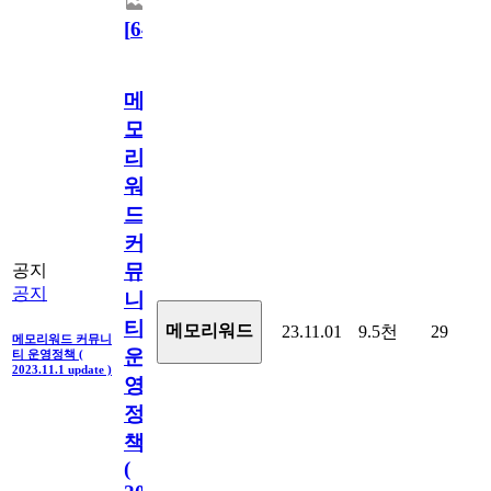
[
64
]
메
모
리
워
드
커
뮤
공지
공지
니
티
메모리워드
23.11.01
9.5천
29
메모리워드 커뮤니
운
티 운영정책 (
2023.11.1 update )
영
정
책
(