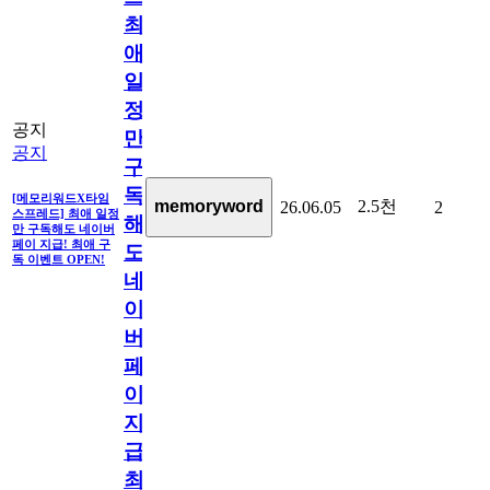
최
애
일
정
공지
만
공지
구
독
[메모리워드X타임
2.5천
memoryword
26.06.05
2
스프레드] 최애 일정
해
만 구독해도 네이버
페이 지급! 최애 구
도
독 이벤트 OPEN!
네
이
버
페
이
지
급!
최