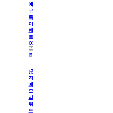
애
구
독
이
벤
트
OPEN!
[
5
]
[공
지]
메
모
리
워
드