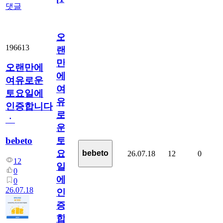
댓글
오
196613
랜
만
오랜만에
에
여유로운
여
토요일에
유
인증합니다
로
ㆍ
운
bebeto
토
요
bebeto
26.07.18
12
0
12
일
0
에
0
26.07.18
인
증
합