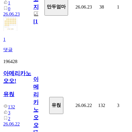
1
지.
만두엄마
26.06.23
38
1
0
26.06.23
[
1
]
1
댓글
196428
아메리카노
아
오오!
메
유릱
리
카
유릱
26.06.22
132
3
132
노
3
오
2
26.06.22
오!