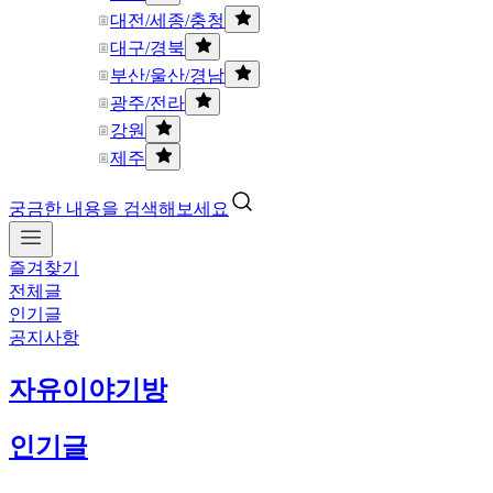
대전/세종/충청
대구/경북
부산/울산/경남
광주/전라
강원
제주
궁금한 내용을 검색해보세요
즐겨찾기
전체글
인기글
공지사항
자유이야기방
인기글