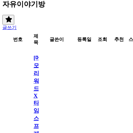
자유이야기방
글쓰기
제
번호
글쓴이
등록일
조회
추천
목
[메
모
리
워
드
X
타
임
스
프