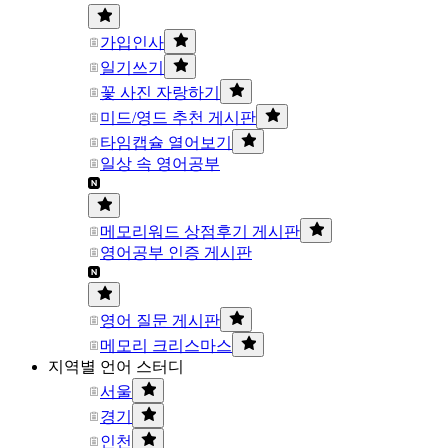
가입인사
일기쓰기
꽃 사진 자랑하기
미드/영드 추천 게시판
타임캡슐 열어보기
일상 속 영어공부
메모리워드 상점후기 게시판
영어공부 인증 게시판
영어 질문 게시판
메모리 크리스마스
지역별 언어 스터디
서울
경기
인천