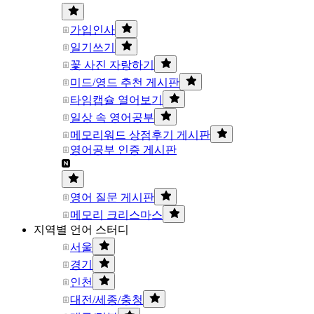
가입인사
일기쓰기
꽃 사진 자랑하기
미드/영드 추천 게시판
타임캡슐 열어보기
일상 속 영어공부
메모리워드 상점후기 게시판
영어공부 인증 게시판
영어 질문 게시판
메모리 크리스마스
지역별 언어 스터디
서울
경기
인천
대전/세종/충청