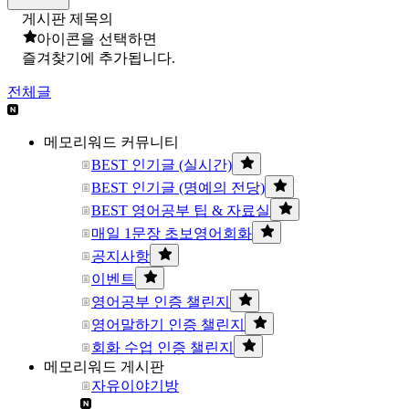
게시판 제목의
아이콘을 선택하면
즐겨찾기에 추가됩니다.
전체글
메모리워드 커뮤니티
BEST 인기글 (실시간)
BEST 인기글 (명예의 전당)
BEST 영어공부 팁 & 자료실
매일 1문장 초보영어회화
공지사항
이벤트
영어공부 인증 챌린지
영어말하기 인증 챌린지
회화 수업 인증 챌린지
메모리워드 게시판
자유이야기방