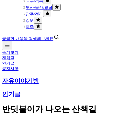
대구/경북
부산/울산/경남
광주/전라
강원
제주
궁금한 내용을 검색해보세요
즐겨찾기
전체글
인기글
공지사항
자유이야기방
인기글
반딧불이가 나오는 산책길