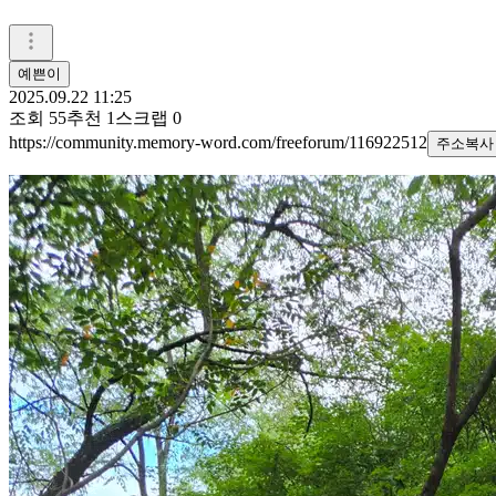
예쁜이
2025.09.22 11:25
조회
55
추천
1
스크랩
0
https://community.memory-word.com/freeforum/116922512
주소복사