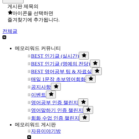
게시판 제목의
아이콘을 선택하면
즐겨찾기에 추가됩니다.
전체글
메모리워드 커뮤니티
BEST 인기글 (실시간)
BEST 인기글 (명예의 전당)
BEST 영어공부 팁 & 자료실
매일 1문장 초보영어회화
공지사항
이벤트
영어공부 인증 챌린지
영어말하기 인증 챌린지
회화 수업 인증 챌린지
메모리워드 게시판
자유이야기방