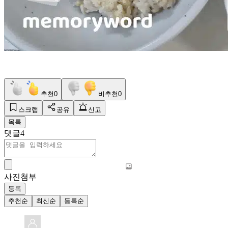
추천
0
비추천
0
스크랩
공유
신고
목록
댓글
4
사진첨부
등록
추천순
최신순
등록순