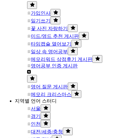
가입인사
일기쓰기
꽃 사진 자랑하기
미드/영드 추천 게시판
타임캡슐 열어보기
일상 속 영어공부
메모리워드 상점후기 게시판
영어공부 인증 게시판
영어 질문 게시판
메모리 크리스마스
지역별 언어 스터디
서울
경기
인천
대전/세종/충청