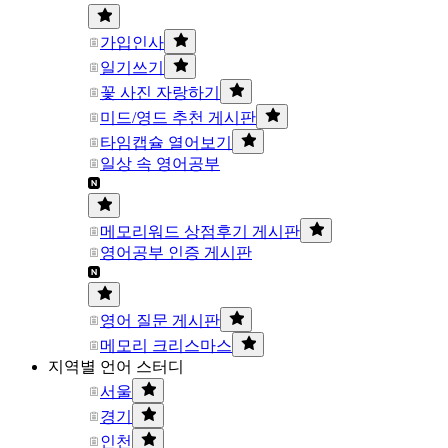
가입인사
일기쓰기
꽃 사진 자랑하기
미드/영드 추천 게시판
타임캡슐 열어보기
일상 속 영어공부
메모리워드 상점후기 게시판
영어공부 인증 게시판
영어 질문 게시판
메모리 크리스마스
지역별 언어 스터디
서울
경기
인천