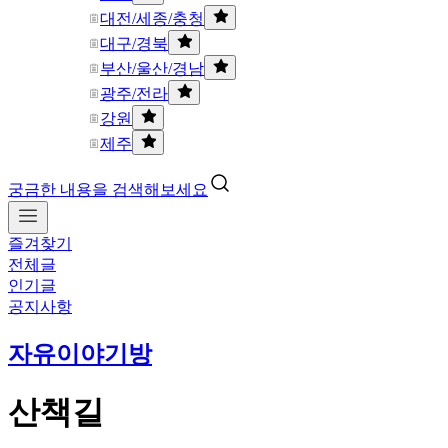
대전/세종/충청
대구/경북
부산/울산/경남
광주/전라
강원
제주
궁금한 내용을 검색해보세요
즐겨찾기
전체글
인기글
공지사항
자유이야기방
산책길