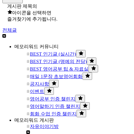
게시판 제목의
아이콘을 선택하면
즐겨찾기에 추가됩니다.
전체글
메모리워드 커뮤니티
BEST 인기글 (실시간)
BEST 인기글 (명예의 전당)
BEST 영어공부 팁 & 자료실
매일 1문장 초보영어회화
공지사항
이벤트
영어공부 인증 챌린지
영어말하기 인증 챌린지
회화 수업 인증 챌린지
메모리워드 게시판
자유이야기방