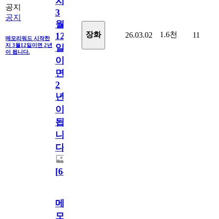
지
공지
3
공지
월
1.6천
장화
26.03.02
11
12
메모리워드 시작한
지 3월12일이면 2년
일
이 됩니다.
이
면
2
년
이
됩
니
다.
[
64
]
메
모