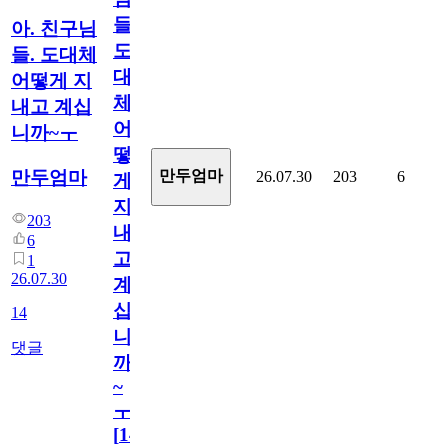
들.
아. 친구님
도
들. 도대체
대
어떻게 지
체
내고 계십
어
니까~ㅜ
떻
만두엄마
만두엄마
26.07.30
203
6
게
지
203
내
6
고
1
26.07.30
계
십
14
니
댓글
까
~
ㅜ
[
14
]