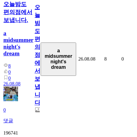
오늘밤도
오
편의점에서
늘
보냅니다.
밤
도
a
편
midsummer
night's
의
a
dream
점
midsummer
26.08.08
8
0
night's
에
8
dream
서
0
0
보
26.08.08
냅
니
다.
0
댓글
196741