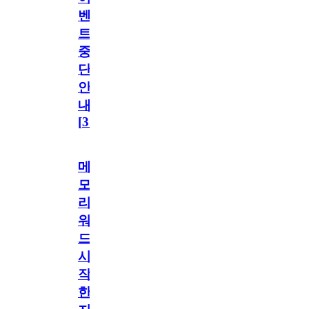
벤
트
중
단
안
내
[
31
]
메
모
리
워
드
시
작
한