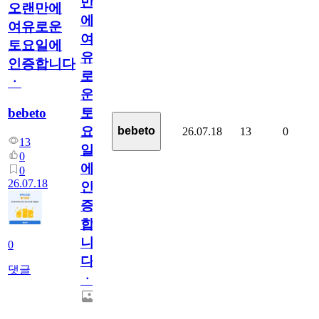
만
오랜만에
에
여유로운
여
토요일에
유
인증합니다
로
ㆍ
운
bebeto
토
요
bebeto
26.07.18
13
0
13
일
0
에
0
26.07.18
인
증
합
니
0
다
댓글
ㆍ