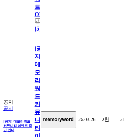
트
OPEN!
[
5
]
[공
지]
메
모
리
워
드
공지
커
공지
뮤
26.03.26
2천
21
memoryword
니
[공지] 메모리워드
커뮤니티 이벤트 중
티
단 안내
이