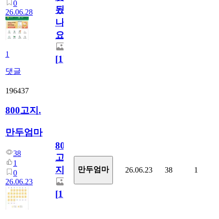
0
됬
26.06.28
나
요)
1
[
1
]
댓글
196437
800고지.
만두엄마
800
38
고
1
지.
만두엄마
26.06.23
38
1
0
26.06.23
[
1
]