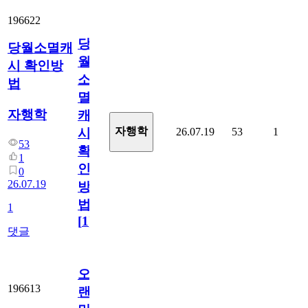
196622
당
당월소멸캐
월
시 확인방
소
법
멸
자행학
캐
자행학
26.07.19
53
1
시
53
확
1
인
0
26.07.19
방
법
1
[
1
]
댓글
오
196613
랜