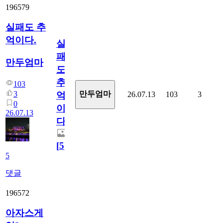
196579
실패도 추
억이다.
실
패
만두엄마
도
추
103
3
만두엄마
26.07.13
103
3
억
0
이
26.07.13
다.
[
5
]
5
댓글
196572
아자스게