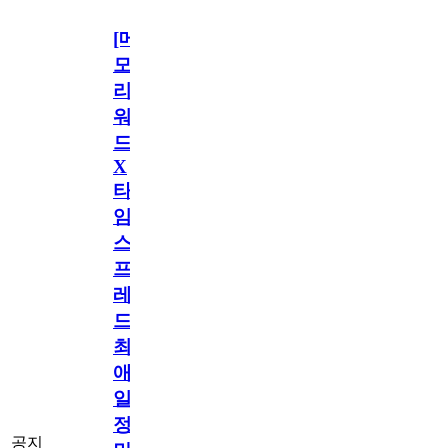
[메
모
리
워
드
X
타
임
스
프
레
드]
최
애
일
정
공지