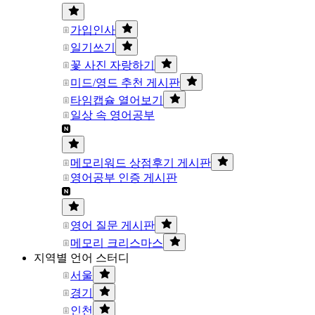
가입인사
일기쓰기
꽃 사진 자랑하기
미드/영드 추천 게시판
타임캡슐 열어보기
일상 속 영어공부
메모리워드 상점후기 게시판
영어공부 인증 게시판
영어 질문 게시판
메모리 크리스마스
지역별 언어 스터디
서울
경기
인천