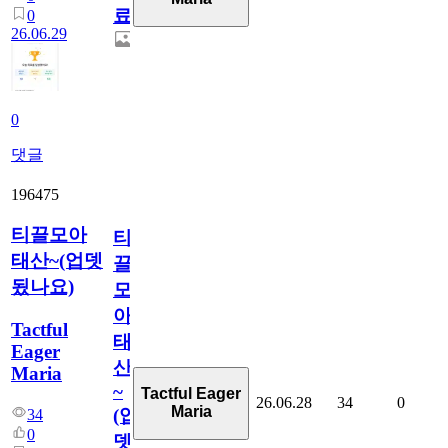
료
0
26.06.29
0
댓글
196475
티끌모아
티
태산~(업뎃
끌
됬나요)
모
아
Tactful
태
Eager
산
Maria
~
Tactful Eager
26.06.28
34
0
Maria
(업
34
0
뎃