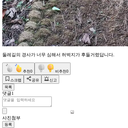
둘레길의 경사가 너무 심해서 허벅지가 후들거렸답니다.
추천
0
비추천
0
스크랩
공유
신고
목록
댓글
1
사진첨부
등록