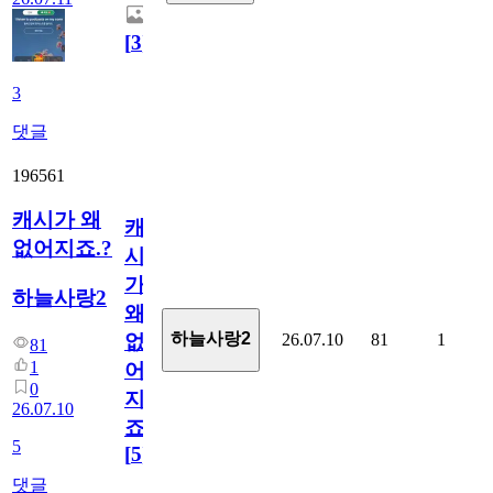
[
3
]
3
댓글
196561
캐시가 왜
캐
없어지죠.?
시
가
하늘사랑2
왜
하늘사랑2
26.07.10
81
1
없
81
1
어
0
지
26.07.10
죠.?
5
[
5
]
댓글