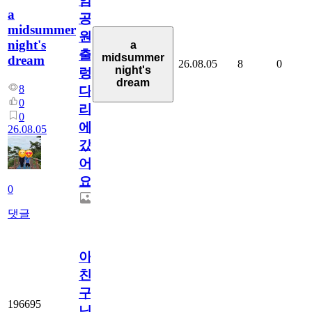
암
a
공
midsummer
원
night's
a
출
midsummer
dream
26.08.05
8
0
night's
렁
dream
8
다
0
리
0
에
26.08.05
갔
어
요.
0
댓글
아.
친
구
196695
님