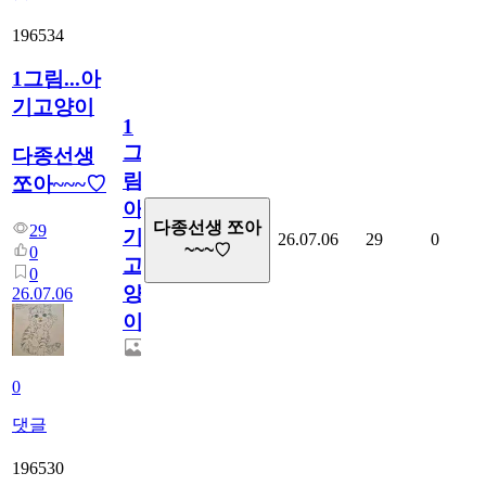
196534
1그림...아
기고양이
1
그
다종선생
림...
쪼아~~~♡
아
다종선생 쪼아
29
기
26.07.06
29
0
~~~♡
0
고
0
양
26.07.06
이
0
댓글
196530