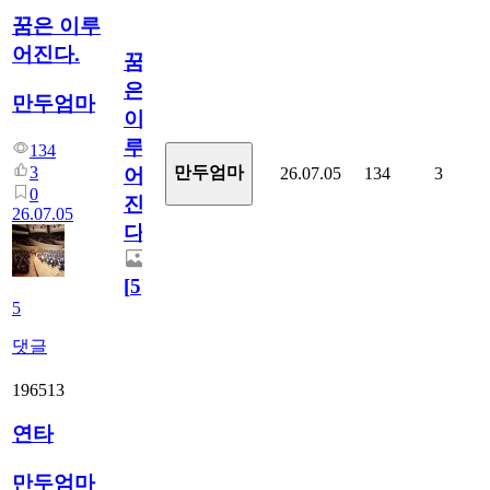
꿈은 이루
어진다.
꿈
은
만두엄마
이
루
134
3
만두엄마
26.07.05
134
3
어
0
진
26.07.05
다.
[
5
]
5
댓글
196513
연타
만두엄마