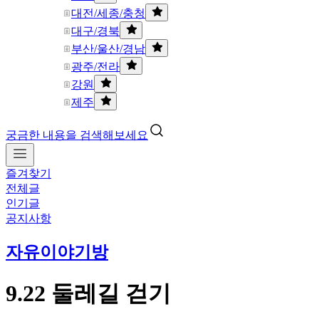
대전/세종/충청
대구/경북
부산/울산/경남
광주/전라
강원
제주
궁금한 내용을 검색해보세요
즐겨찾기
전체글
인기글
공지사항
자유이야기방
9.22 둘레길 걷기