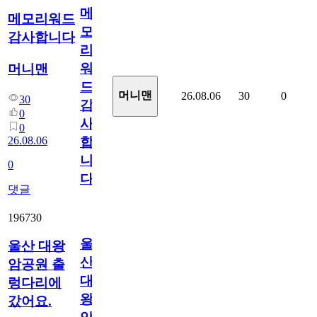
메
메모리워드
모
감사합니다
리
워
머니맨
드
머니맨
26.08.06
30
0
30
감
0
사
0
26.08.06
합
니
0
다
댓글
196730
울
울산 대왕
산
암공원 출
대
렁다리에
왕
갔어요.