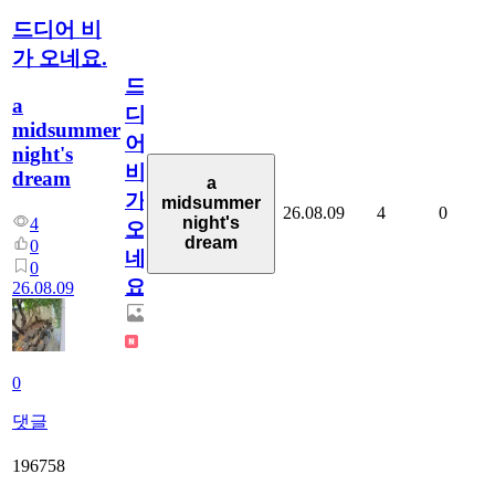
드디어 비
가 오네요.
드
a
디
midsummer
어
night's
비
dream
a
가
midsummer
26.08.09
4
0
night's
4
오
dream
0
네
0
요.
26.08.09
0
댓글
196758