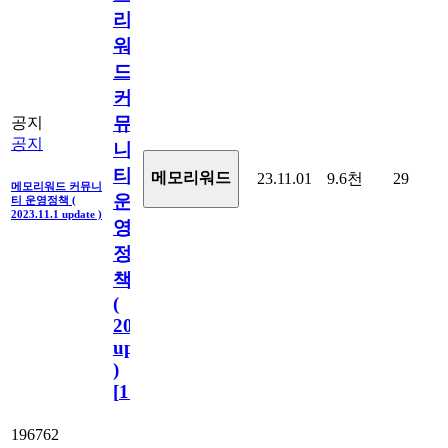
리
워
드
커
뮤
공지
공지
니
티
메모리워드
23.11.01
9.6천
29
메모리워드 커뮤니
운
티 운영정책 (
2023.11.1 update )
영
정
책
(
2023.11.1
update
)
[
110
]
196762