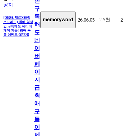
만
공지
구
독
[메모리워드X타임
2.5천
memoryword
26.06.05
2
스프레드] 최애 일정
해
만 구독해도 네이버
페이 지급! 최애 구
도
독 이벤트 OPEN!
네
이
버
페
이
지
급!
최
애
구
독
이
벤