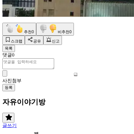
추천
0
비추천
0
스크랩
공유
신고
목록
댓글
0
사진첨부
등록
자유이야기방
글쓰기