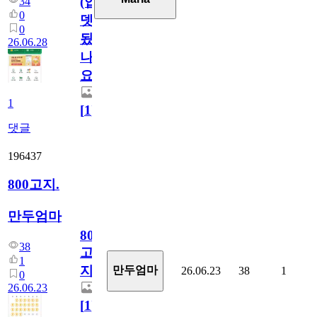
(업
34
0
뎃
0
됬
26.06.28
나
요)
1
[
1
]
댓글
196437
800고지.
만두엄마
800
38
고
1
지.
만두엄마
26.06.23
38
1
0
26.06.23
[
1
]