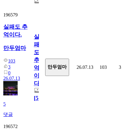
196579
실패도 추
억이다.
실
패
만두엄마
도
추
103
3
만두엄마
26.07.13
103
3
억
0
이
26.07.13
다.
[
5
]
5
댓글
196572