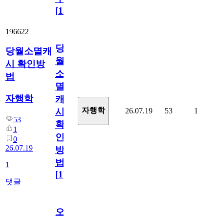
[
15
]
196622
당
당월소멸캐
월
시 확인방
소
법
멸
자행학
캐
자행학
26.07.19
53
1
시
53
확
1
인
0
26.07.19
방
법
1
[
1
]
댓글
오