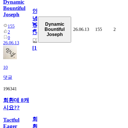
Dynamic
Bountiful
안
Joseph
녕
Dynamic
👋
155
26.06.13
155
2
Bountiful
2
🖐
Joseph
0
26.06.13
[
10
]
10
댓글
196341
회환데 8캐
시요??
회
Tactful
Eager
환