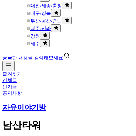
대전/세종/충청
대구/경북
부산/울산/경남
광주/전라
강원
제주
궁금한 내용을 검색해보세요
즐겨찾기
전체글
인기글
공지사항
자유이야기방
남산타워