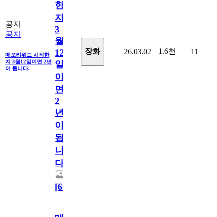
한
지
공지
3
공지
월
1.6천
장화
26.03.02
11
12
메모리워드 시작한
지 3월12일이면 2년
일
이 됩니다.
이
면
2
년
이
됩
니
다.
[
64
]