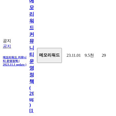
메
모
리
워
드
커
뮤
공지
공지
니
티
메모리워드
23.11.01
9.5천
29
메모리워드 커뮤니
운
티 운영정책 (
2023.11.1 update )
영
정
책
(
2023.11.1
update
)
[
110
]