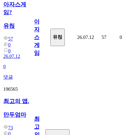
아자스게
임?
아
유릱
자
스
유릱
26.07.12
57
0
57
게
0
0
임?
26.07.12
0
댓글
196565
최고의 앱.
만두엄마
최
고
73
0
의