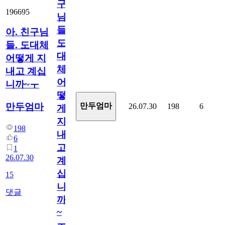
구
196695
님
들.
아. 친구님
도
들. 도대체
대
어떻게 지
체
내고 계십
어
니까~ㅜ
떻
만두엄마
만두엄마
26.07.30
198
6
게
지
198
내
6
고
1
26.07.30
계
십
15
니
댓글
까
~
ㅜ