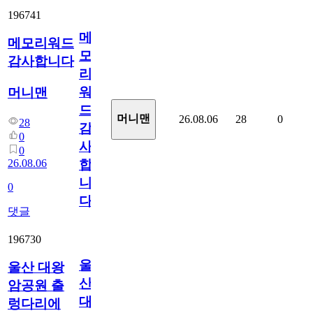
196741
메
메모리워드
모
감사합니다
리
워
머니맨
드
머니맨
26.08.06
28
0
28
감
0
사
0
26.08.06
합
니
0
다
댓글
196730
울
울산 대왕
산
암공원 출
대
렁다리에