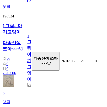
댓글
196534
1그림...아
기고양이
1
그
다종선생
림...
쪼아~~~♡
아
다종선생 쪼아
29
기
26.07.06
29
0
~~~♡
0
고
0
양
26.07.06
이
0
댓글