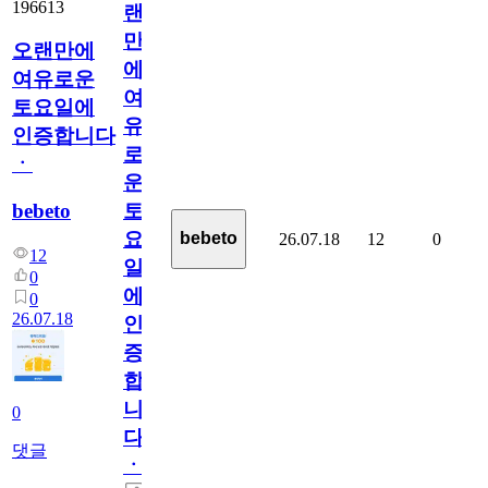
196613
랜
만
오랜만에
에
여유로운
여
토요일에
유
인증합니다
로
ㆍ
운
bebeto
토
요
bebeto
26.07.18
12
0
12
일
0
에
0
26.07.18
인
증
합
니
0
다
댓글
ㆍ