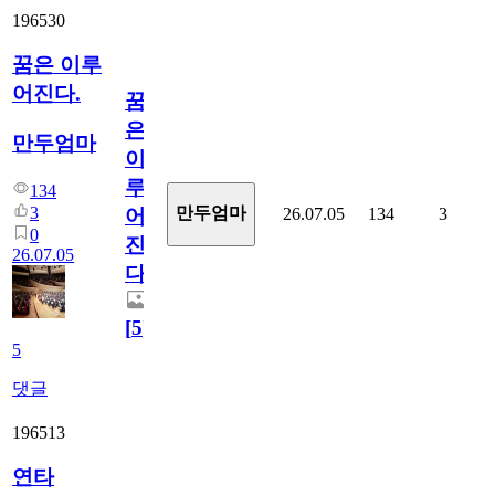
196530
꿈은 이루
어진다.
꿈
은
만두엄마
이
루
134
3
만두엄마
26.07.05
134
3
어
0
진
26.07.05
다.
[
5
]
5
댓글
196513
연타