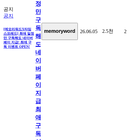
정
공지
만
공지
구
독
[메모리워드X타임
2.5천
memoryword
26.06.05
2
스프레드] 최애 일정
해
만 구독해도 네이버
페이 지급! 최애 구
도
독 이벤트 OPEN!
네
이
버
페
이
지
급!
최
애
구
독