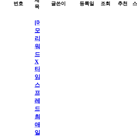
제
번호
글쓴이
등록일
조회
추천
목
[메
모
리
워
드
X
타
임
스
프
레
드]
최
애
일