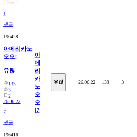
1
댓글
196428
아메리카노
아
오오!
메
유릱
리
카
유릱
26.06.22
133
3
133
노
3
오
2
26.06.22
오!
[
7
]
7
댓글
196416