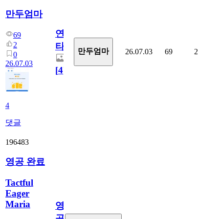
만두엄마
연
69
2
타
만두엄마
26.07.03
69
2
0
26.07.03
[
4
]
4
댓글
196483
영공 완료
Tactful
Eager
Maria
영
공