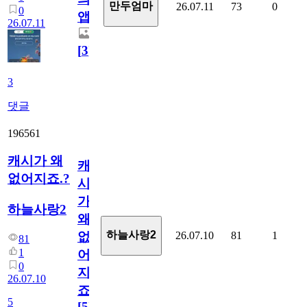
만두엄마
26.07.11
73
0
0
앱.
26.07.11
[
3
]
3
댓글
196561
캐시가 왜
캐
없어지죠.?
시
가
하늘사랑2
왜
하늘사랑2
26.07.10
81
1
없
81
1
어
0
지
26.07.10
죠.?
5
[
5
]