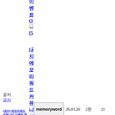
이
벤
트
OPEN!
[
5
]
[공
지]
메
모
리
워
드
공지
커
공지
뮤
26.03.26
2천
21
memoryword
니
[공지] 메모리워드
커뮤니티 이벤트 중