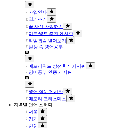
가입인사
일기쓰기
꽃 사진 자랑하기
미드/영드 추천 게시판
타임캡슐 열어보기
일상 속 영어공부
메모리워드 상점후기 게시판
영어공부 인증 게시판
영어 질문 게시판
메모리 크리스마스
지역별 언어 스터디
서울
경기
인천