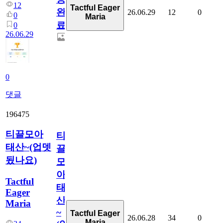
12
Tactful Eager
완
26.06.29
12
0
0
Maria
료
0
26.06.29
0
댓글
196475
티끌모아
티
태산~(업뎃
끌
됬나요)
모
아
Tactful
태
Eager
산
Maria
~
Tactful Eager
26.06.28
34
0
Maria