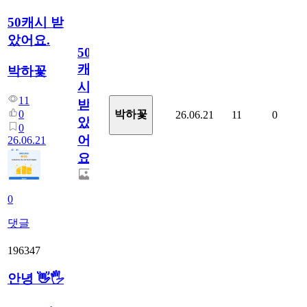
50캐시 받
았어요.
50
캐
박하꽃
시
11
받
0
박하꽃
26.06.21
11
0
았
0
어
26.06.21
요.
0
댓글
196347
안녕 👋🖐