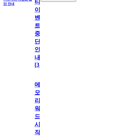
티
단 안내
이
벤
트
중
단
안
내
[
31
]
메
모
리
워
드
시
작