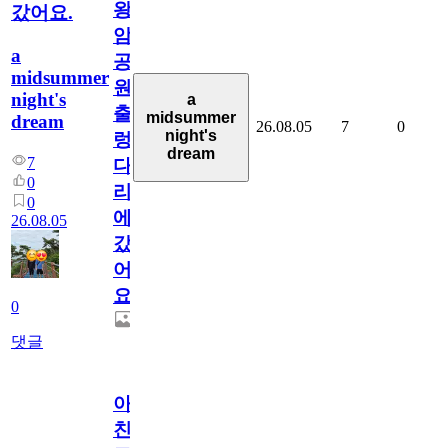
왕
갔어요.
암
a
공
midsummer
원
night's
a
출
midsummer
dream
26.08.05
7
0
night's
렁
dream
7
다
0
리
0
에
26.08.05
갔
어
요.
0
댓글
아.
친