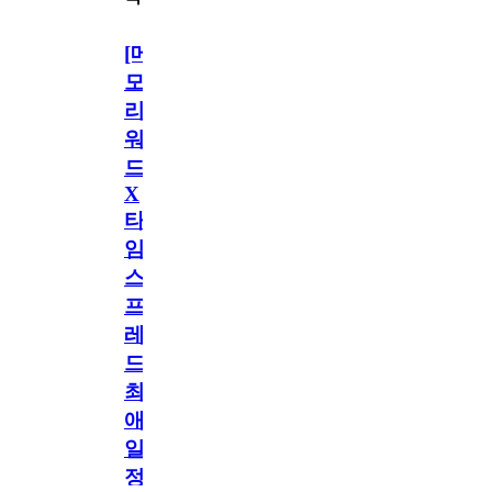
[메
모
리
워
드
X
타
임
스
프
레
드]
최
애
일
정