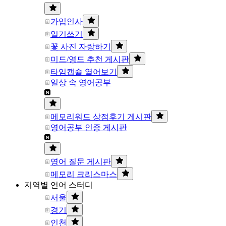
가입인사
일기쓰기
꽃 사진 자랑하기
미드/영드 추천 게시판
타임캡슐 열어보기
일상 속 영어공부
메모리워드 상점후기 게시판
영어공부 인증 게시판
영어 질문 게시판
메모리 크리스마스
지역별 언어 스터디
서울
경기
인천