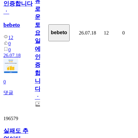
유
인증합니다
로
ㆍ
운
bebeto
토
요
bebeto
26.07.18
12
0
12
일
0
에
0
26.07.18
인
증
합
니
0
다
댓글
ㆍ
196579
실패도 추