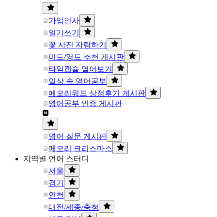
가입인사
일기쓰기
꽃 사진 자랑하기
미드/영드 추천 게시판
타임캡슐 열어보기
일상 속 영어공부
메모리워드 상점후기 게시판
영어공부 인증 게시판
영어 질문 게시판
메모리 크리스마스
지역별 언어 스터디
서울
경기
인천
대전/세종/충청