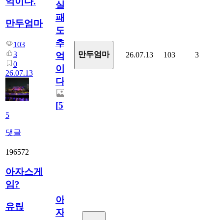
억이다.
실
패
만두엄마
도
추
103
3
만두엄마
26.07.13
103
3
억
0
이
26.07.13
다.
[
5
]
5
댓글
196572
아자스게
임?
아
유릱
자