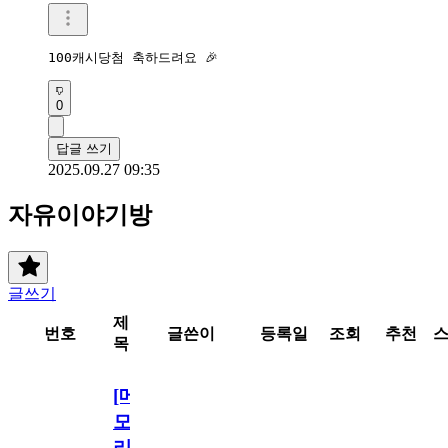
100캐시당첨 축하드려요 🎉 
0
답글 쓰기
2025.09.27 09:35
자유이야기방
글쓰기
제
번호
글쓴이
등록일
조회
추천
목
[메
모
리