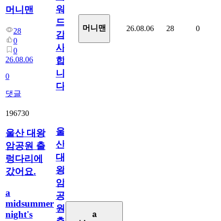
워
머니맨
드
머니맨
26.08.06
28
0
28
감
0
사
0
26.08.06
합
니
0
다
댓글
196730
울
울산 대왕
산
암공원 출
대
렁다리에
왕
갔어요.
암
a
공
midsummer
원
night's
a