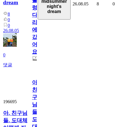
출
midsummer
dream
26.08.05
8
0
night's
렁
dream
8
다
0
리
0
에
26.08.05
갔
어
요.
0
댓글
아.
친
구
196695
님
들.
아. 친구님
도
들. 도대체
대