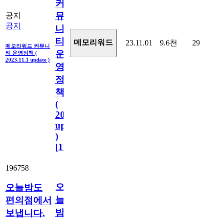
커
뮤
공지
공지
니
티
메모리워드
23.11.01
9.6천
29
메모리워드 커뮤니
운
티 운영정책 (
2023.11.1 update )
영
정
책
(
2023.11.1
update
)
[
110
]
196758
오
오늘밤도
늘
편의점에서
밤
보냅니다.