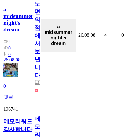
도
a
편
midsummer
의
night's
a
점
dream
midsummer
26.08.08
4
0
에
night's
4
서
dream
0
보
0
냅
26.08.08
니
다.
0
댓글
196741
메
메모리워드
모
감사합니다
리