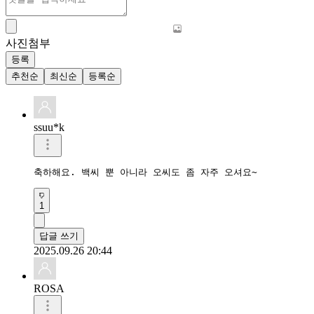
사진첨부
등록
추천순
최신순
등록순
ssuu*k
축하해요. 백씨 뿐 아니라 오씨도 좀 자주 오셔요~
1
답글 쓰기
2025.09.26 20:44
ROSA