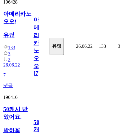
196428
아메리카노
아
오오!
메
유릱
리
카
유릱
26.06.22
133
3
133
노
3
오
2
26.06.22
오!
[
7
]
7
댓글
196416
50캐시 받
았어요.
50
캐
박하꽃