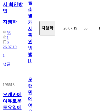
월
시 확인방
소
법
멸
자행학
캐
자행학
26.07.19
53
1
시
53
확
1
인
0
26.07.19
방
법
1
[
1
]
댓글
오
196613
랜
만
오랜만에
에
여유로운
여
토요일에