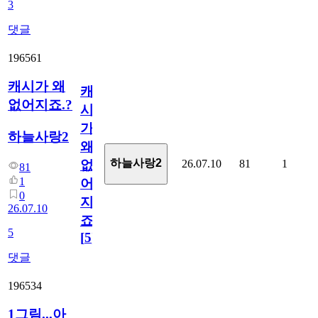
3
댓글
196561
캐시가 왜
캐
없어지죠.?
시
가
하늘사랑2
왜
하늘사랑2
26.07.10
81
1
없
81
1
어
0
지
26.07.10
죠.?
5
[
5
]
댓글
196534
1그림...아