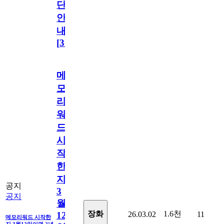
단
안
내
[
31
]
메
모
리
워
드
시
작
한
지
공지
3
공지
월
1.6천
장화
26.03.02
11
12
메모리워드 시작한