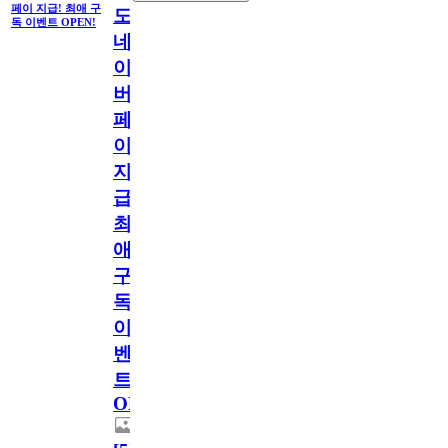
페이 지급! 최애 구
도
독 이벤트 OPEN!
네
이
버
페
이
지
급!
최
애
구
독
이
벤
트
OPEN!