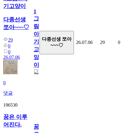
기고양이
1
그
다종선생
림...
쪼아~~~♡
아
다종선생 쪼아
29
기
26.07.06
29
0
~~~♡
0
고
0
양
26.07.06
이
0
댓글
196530
꿈은 이루
어진다.
꿈