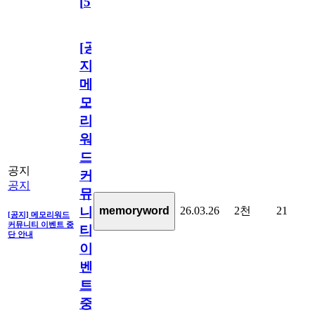
[
5
]
[공
지]
메
모
리
워
드
공지
커
공지
뮤
26.03.26
2천
21
memoryword
니
[공지] 메모리워드
커뮤니티 이벤트 중
티
단 안내
이
벤
트
중