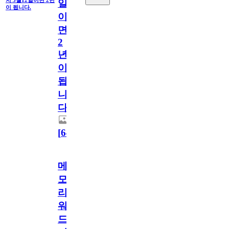
지 3월12일이면 2년
일
이 됩니다.
이
면
2
년
이
됩
니
다.
[
64
]
메
모
리
워
드