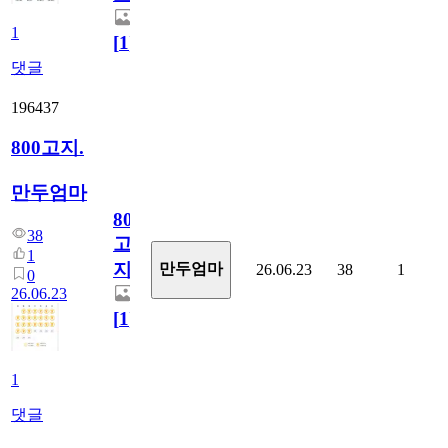
1
[
1
]
댓글
196437
800고지.
만두엄마
800
38
고
1
지.
만두엄마
26.06.23
38
1
0
26.06.23
[
1
]
1
댓글