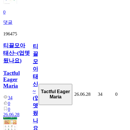
0
댓글
196475
티끌모아
티
태산~(업뎃
끌
됬나요)
모
아
Tactful
태
Eager
산
Maria
~
Tactful Eager
26.06.28
34
0
Maria
(업
34
0
뎃
0
됬
26.06.28
나
요)