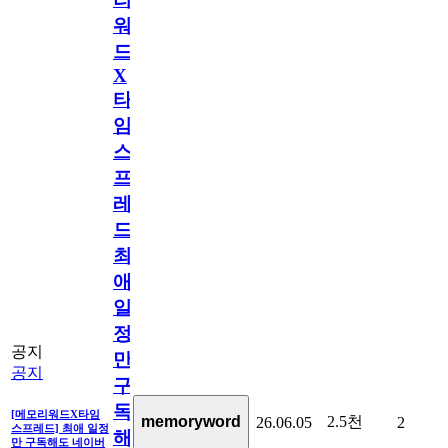
워
드
X
타
임
스
프
레
드]
최
애
일
정
공지
만
공지
구
독
[메모리워드X타임
2.5천
memoryword
26.06.05
2
스프레드] 최애 일정
해
만 구독해도 네이버