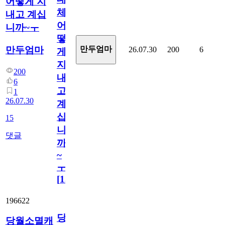
어떻게 지
체
내고 계십
어
니까~ㅜ
떻
만두엄마
만두엄마
26.07.30
200
6
게
지
200
내
6
고
1
26.07.30
계
십
15
니
댓글
까
~
ㅜ
[
15
]
196622
당
당월소멸캐