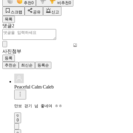
추천
0
비추천
0
스크랩
공유
신고
목록
댓글
2
사진첨부
등록
추천순
최신순
등록순
Peaceful Calm Caleb
만보 걷기 넘 좋네여 ㅎㅎ
0