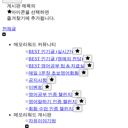
게시판 제목의
아이콘을 선택하면
즐겨찾기에 추가됩니다.
전체글
메모리워드 커뮤니티
BEST 인기글 (실시간)
BEST 인기글 (명예의 전당)
BEST 영어공부 팁 & 자료실
매일 1문장 초보영어회화
공지사항
이벤트
영어공부 인증 챌린지
영어말하기 인증 챌린지
회화 수업 인증 챌린지
메모리워드 게시판
자유이야기방