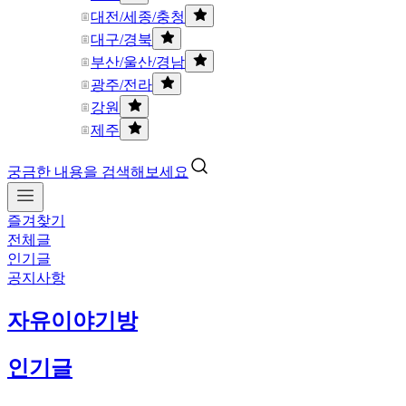
대전/세종/충청
대구/경북
부산/울산/경남
광주/전라
강원
제주
궁금한 내용을 검색해보세요
즐겨찾기
전체글
인기글
공지사항
자유이야기방
인기글