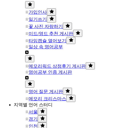
가입인사
일기쓰기
꽃 사진 자랑하기
미드/영드 추천 게시판
타임캡슐 열어보기
일상 속 영어공부
메모리워드 상점후기 게시판
영어공부 인증 게시판
영어 질문 게시판
메모리 크리스마스
지역별 언어 스터디
서울
경기
인천