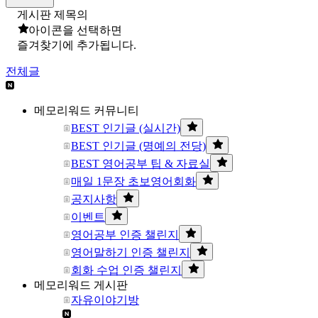
게시판 제목의
아이콘을 선택하면
즐겨찾기에 추가됩니다.
전체글
메모리워드 커뮤니티
BEST 인기글 (실시간)
BEST 인기글 (명예의 전당)
BEST 영어공부 팁 & 자료실
매일 1문장 초보영어회화
공지사항
이벤트
영어공부 인증 챌린지
영어말하기 인증 챌린지
회화 수업 인증 챌린지
메모리워드 게시판
자유이야기방