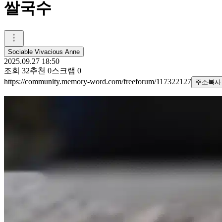
쌀국수
Sociable Vivacious Anne
2025.09.27 18:50
조회
32
추천
0
스크랩
0
https://community.memory-word.com/freeforum/117322127
주소복사