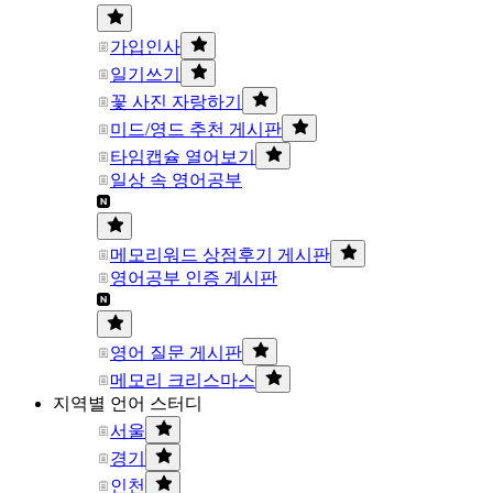
가입인사
일기쓰기
꽃 사진 자랑하기
미드/영드 추천 게시판
타임캡슐 열어보기
일상 속 영어공부
메모리워드 상점후기 게시판
영어공부 인증 게시판
영어 질문 게시판
메모리 크리스마스
지역별 언어 스터디
서울
경기
인천