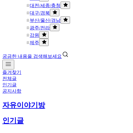
대전/세종/충청
대구/경북
부산/울산/경남
광주/전라
강원
제주
궁금한 내용을 검색해보세요
즐겨찾기
전체글
인기글
공지사항
자유이야기방
인기글