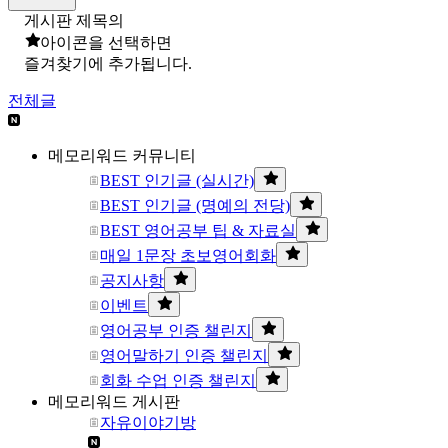
게시판 제목의
아이콘을 선택하면
즐겨찾기에 추가됩니다.
전체글
메모리워드 커뮤니티
BEST 인기글 (실시간)
BEST 인기글 (명예의 전당)
BEST 영어공부 팁 & 자료실
매일 1문장 초보영어회화
공지사항
이벤트
영어공부 인증 챌린지
영어말하기 인증 챌린지
회화 수업 인증 챌린지
메모리워드 게시판
자유이야기방