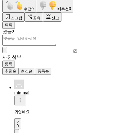
추천
0
비추천
0
스크랩
공유
신고
목록
댓글
2
사진첨부
등록
추천순
최신순
등록순
minimal
귀엽네요
0