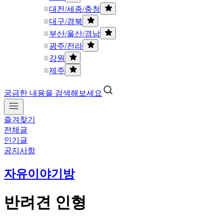
대전/세종/충청
대구/경북
부산/울산/경남
광주/전라
강원
제주
궁금한 내용을 검색해보세요
즐겨찾기
전체글
인기글
공지사항
자유이야기방
반려견 인형