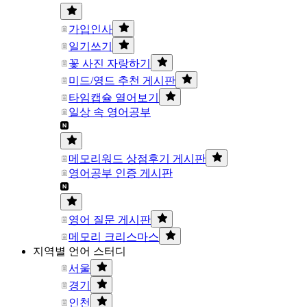
가입인사
일기쓰기
꽃 사진 자랑하기
미드/영드 추천 게시판
타임캡슐 열어보기
일상 속 영어공부
메모리워드 상점후기 게시판
영어공부 인증 게시판
영어 질문 게시판
메모리 크리스마스
지역별 언어 스터디
서울
경기
인천