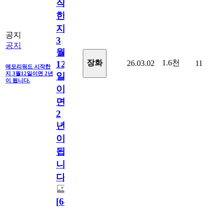
작
한
지
공지
3
공지
월
1.6천
장화
26.03.02
11
12
메모리워드 시작한
지 3월12일이면 2년
일
이 됩니다.
이
면
2
년
이
됩
니
다.
[
64
]