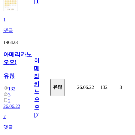
[
1
]
1
댓글
196428
아메리카노
아
오오!
메
유릱
리
카
유릱
26.06.22
132
3
132
노
3
오
2
26.06.22
오!
[
7
]
7
댓글