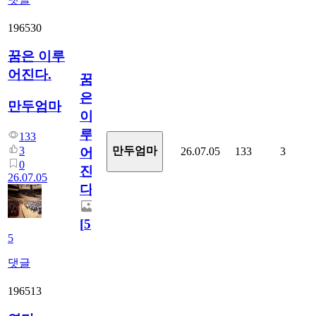
196530
꿈은 이루
어진다.
꿈
은
만두엄마
이
루
133
3
만두엄마
26.07.05
133
3
어
0
진
26.07.05
다.
[
5
]
5
댓글
196513