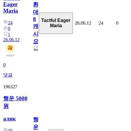
Eager
환
Maria
데
8
Tactful Eager
24
26.06.12
24
0
Maria
캐
0
시
1
26.06.12
요??
0
댓글
196327
행운 5000
원
алик
행
운
35