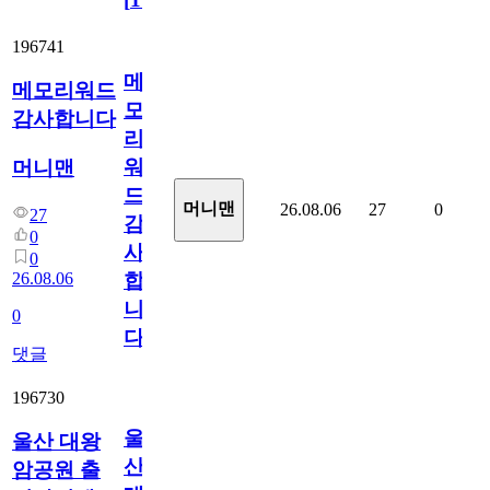
196741
메
메모리워드
모
감사합니다
리
워
머니맨
드
머니맨
26.08.06
27
0
27
감
0
사
0
26.08.06
합
니
0
다
댓글
196730
울
울산 대왕
산
암공원 출