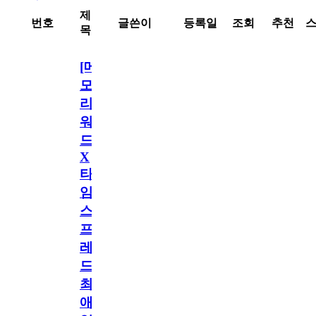
제
번호
글쓴이
등록일
조회
추천
목
[메
모
리
워
드
X
타
임
스
프
레
드]
최
애