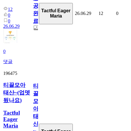
공
12
Tactful Eager
완
26.06.29
12
0
0
Maria
료
0
26.06.29
0
댓글
196475
티끌모아
티
태산~(업뎃
끌
됬나요)
모
아
Tactful
태
Eager
산
Maria
~