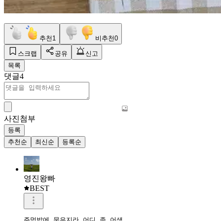
추천
1
비추천
0
스크랩
공유
신고
목록
댓글
4
사진첨부
등록
추천순
최신순
등록순
영진왕빠
BEST
주먹밥에 묵은지라 어디 좀 어색
