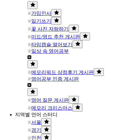
가입인사
일기쓰기
꽃 사진 자랑하기
미드/영드 추천 게시판
타임캡슐 열어보기
일상 속 영어공부
메모리워드 상점후기 게시판
영어공부 인증 게시판
영어 질문 게시판
메모리 크리스마스
지역별 언어 스터디
서울
경기
인천