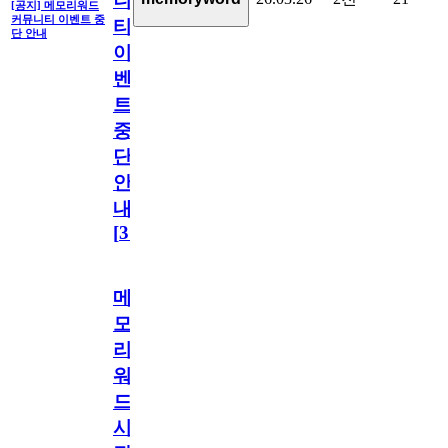
니
[공지] 메모리워드
커뮤니티 이벤트 중
티
단 안내
이
벤
트
중
단
안
내
[
31
]
메
모
리
워
드
시