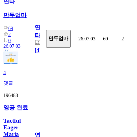
연타
만두엄마
연
69
2
타
만두엄마
26.07.03
69
2
0
26.07.03
[
4
]
4
댓글
196483
영공 완료
Tactful
Eager
Maria
영