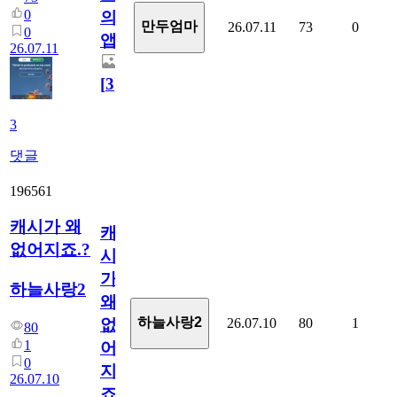
0
의
만두엄마
26.07.11
73
0
0
앱.
26.07.11
[
3
]
3
댓글
196561
캐시가 왜
캐
없어지죠.?
시
가
하늘사랑2
왜
하늘사랑2
26.07.10
80
1
없
80
1
어
0
지
26.07.10
죠.?