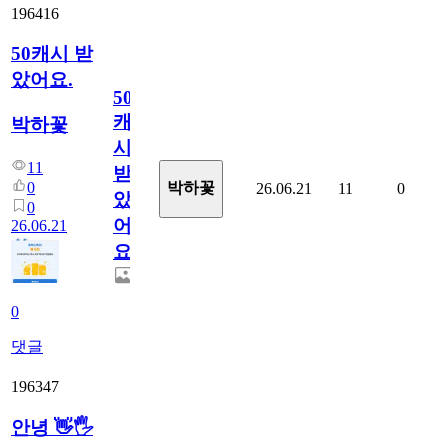
196416
50캐시 받
았어요.
50
캐
박하꽃
시
11
받
0
박하꽃
26.06.21
11
0
았
0
어
26.06.21
요.
0
댓글
196347
안녕 👋🖐