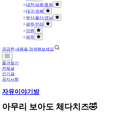
대전/세종/충청
대구/경북
부산/울산/경남
광주/전라
강원
제주
궁금한 내용을 검색해보세요
즐겨찾기
전체글
인기글
공지사항
자유이야기방
아무리 보아도 체다치즈🤣