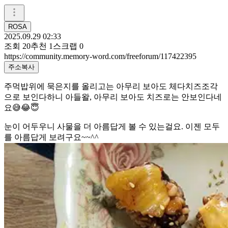
ROSA
2025.09.29 02:33
조회
20
추천
1
스크랩
0
https://community.memory-word.com/freeforum/117422395
주소복사
주먹밥위에 묵은지를 올리고는 아무리 보아도 체다치즈조각
으로 보인다하니 아들왈, 아무리 보아도 치즈로는 안보인다네
요😅😂😇
눈이 어두우니 사물을 더 아름답게 볼 수 있는걸요. 이젠 모두
를 아름답게 보려구요~~^^