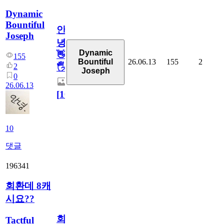
Dynamic
Bountiful
안
Joseph
녕
Dynamic
👋
155
26.06.13
155
2
Bountiful
2
🖐
Joseph
0
26.06.13
[
10
]
10
댓글
196341
회환데 8캐
시요??
회
Tactful