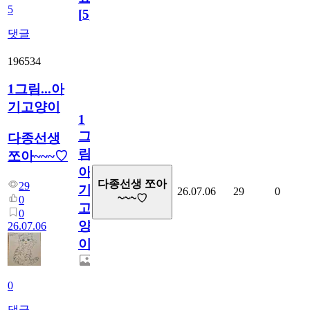
5
[
5
]
댓글
196534
1그림...아
기고양이
1
그
다종선생
림...
쪼아~~~♡
아
다종선생 쪼아
29
기
26.07.06
29
0
~~~♡
0
고
0
양
26.07.06
이
0
댓글