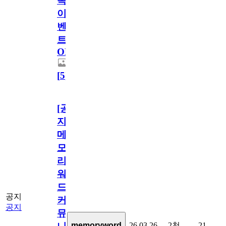
독
이
벤
트
OPEN!
[
5
]
[공
지]
메
모
리
워
드
공지
커
공지
뮤
26.03.26
2천
21
memoryword