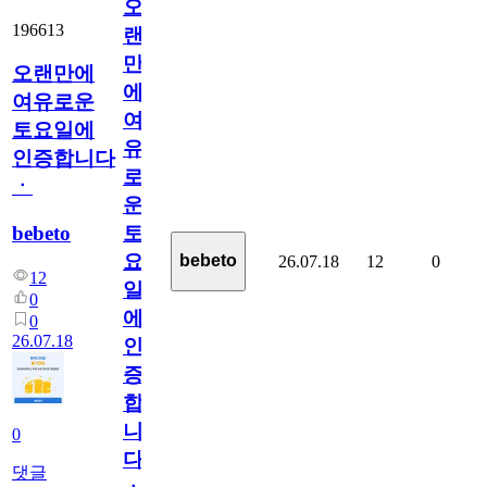
오
196613
랜
만
오랜만에
에
여유로운
여
토요일에
유
인증합니다
로
ㆍ
운
bebeto
토
요
bebeto
26.07.18
12
0
12
일
0
에
0
26.07.18
인
증
합
니
0
다
댓글