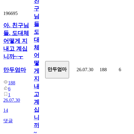
친
구
196695
님
들.
아. 친구님
도
들. 도대체
대
어떻게 지
체
내고 계십
어
니까~ㅜ
떻
만두엄마
만두엄마
26.07.30
188
6
게
지
188
내
6
고
1
26.07.30
계
십
14
니
댓글
까
~