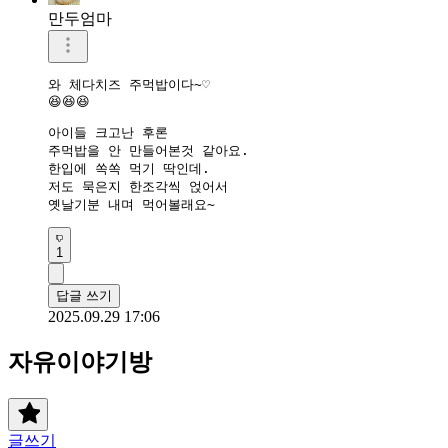
만두엄마
와 체다치즈 주먹밥이다~♡

😆😆😆

아이들 크고난 후론

주먹밥을 안 만들어본것 같아요.

한입에 쏙쏙 먹기 딱인데.

저도 묵은지 한조각씩 얹어서

옛날기분 내며 먹어볼래요~
1
답글 쓰기
2025.09.29 17:06
자유이야기방
글쓰기