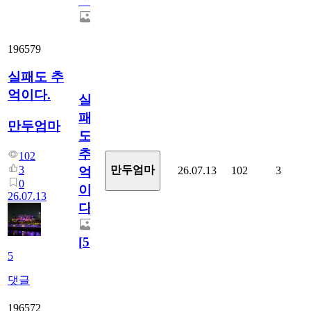
ㆍ
196579
실패도 추
억이다.
실
패
만두엄마
도
추
102
3
만두엄마
26.07.13
102
3
억
0
이
26.07.13
다.
[
5
]
5
댓글
196572