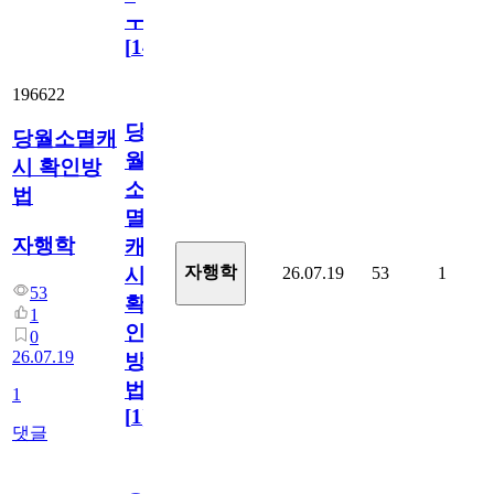
ㅜ
[
14
]
196622
당
당월소멸캐
월
시 확인방
소
법
멸
자행학
캐
자행학
26.07.19
53
1
시
53
확
1
인
0
26.07.19
방
법
1
[
1
]
댓글