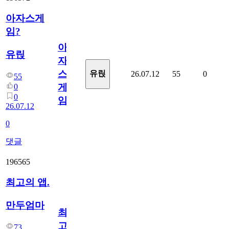
아자스게
임?
아
유릱
자
스
유릱
26.07.12
55
0
55
게
0
0
임?
26.07.12
0
댓글
196565
최고의 앱.
만두엄마
최
고
73