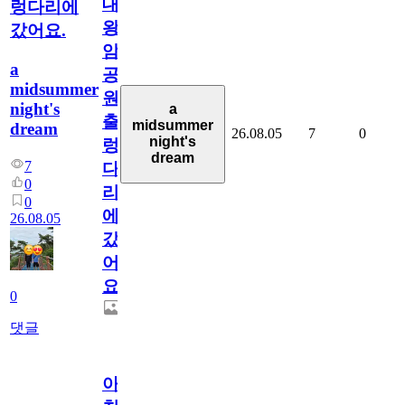
대
렁다리에
왕
갔어요.
암
a
공
midsummer
원
night's
a
출
midsummer
dream
26.08.05
7
0
night's
렁
dream
7
다
0
리
0
에
26.08.05
갔
어
요.
0
댓글
아.