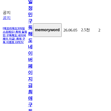
일
정
공지
만
공지
구
독
[메모리워드X타임
2.5천
memoryword
26.06.05
2
스프레드] 최애 일정
해
만 구독해도 네이버
페이 지급! 최애 구
도
독 이벤트 OPEN!
네
이
버
페
이
지
급!
최
애
구