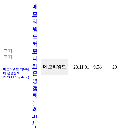
메
모
리
워
드
커
뮤
공지
공지
니
티
메모리워드
23.11.01
9.5천
29
메모리워드 커뮤니
운
티 운영정책 (
2023.11.1 update )
영
정
책
(
2023.11.1
update
)
[
110
]