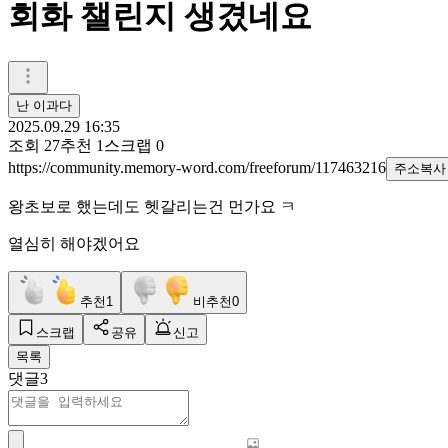
회화 챌린지 생겼네요
난 이과다
2025.09.29 16:35
조회
27
추천
1
스크랩
0
https://community.memory-word.com/freeforum/117463216
주소복사
왕초보로 했는데도 헷갈리는건 먼가요 ㅋ
열심히 해야겠어요
추천
1
비추천
0
스크랩
공유
신고
목록
댓글
3