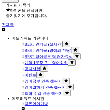
게시판 제목의
아이콘을 선택하면
즐겨찾기에 추가됩니다.
전체글
메모리워드 커뮤니티
BEST 인기글 (실시간)
BEST 인기글 (명예의 전당)
BEST 영어공부 팁 & 자료실
매일 1문장 초보영어회화
공지사항
이벤트
영어공부 인증 챌린지
영어말하기 인증 챌린지
회화 수업 인증 챌린지
메모리워드 게시판
자유이야기방