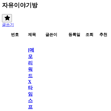
자유이야기방
글쓰기
번호
제목
글쓴이
등록일
조회
추천
[메
모
리
워
드
X
타
임
스
프