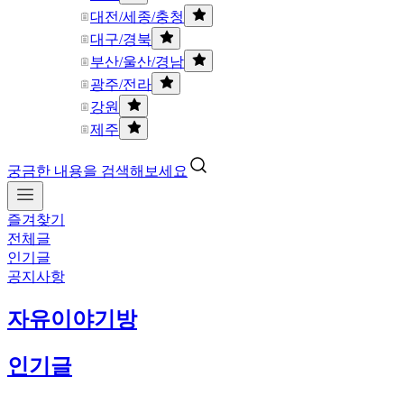
대전/세종/충청
대구/경북
부산/울산/경남
광주/전라
강원
제주
궁금한 내용을 검색해보세요
즐겨찾기
전체글
인기글
공지사항
자유이야기방
인기글