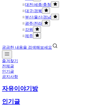
대전/세종/충청
대구/경북
부산/울산/경남
광주/전라
강원
제주
궁금한 내용을 검색해보세요
즐겨찾기
전체글
인기글
공지사항
자유이야기방
인기글