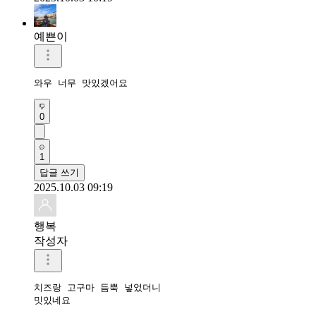
예쁜이
와우 너무 맛있겠어요 
0
1
답글 쓰기
2025.10.03 09:19
행복
작성자
치즈랑 고구마 듬뿍 넣었더니

밋있네요