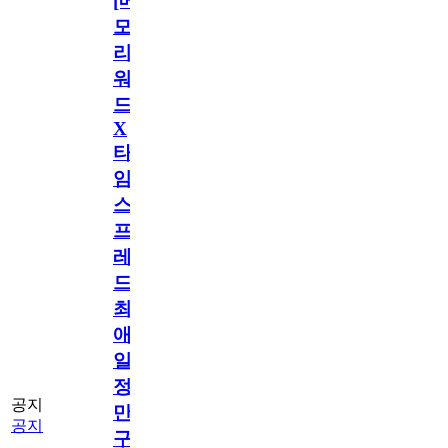
[메
모
리
워
드
X
타
임
스
프
레
드]
최
애
일
정
공지
만
공지
구