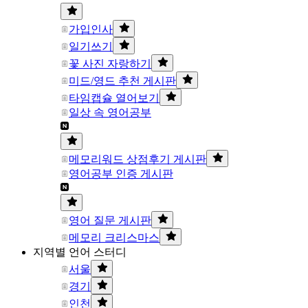
가입인사
일기쓰기
꽃 사진 자랑하기
미드/영드 추천 게시판
타임캡슐 열어보기
일상 속 영어공부
메모리워드 상점후기 게시판
영어공부 인증 게시판
영어 질문 게시판
메모리 크리스마스
지역별 언어 스터디
서울
경기
인천