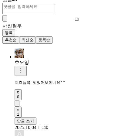
사진첨부
등록
추천순
최신순
등록순
호오잉
치즈듬뿍 맛있어보이네요^^
0
1
답글 쓰기
2025.10.04 11:40