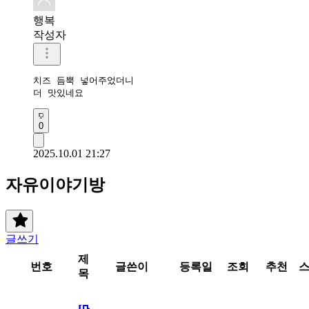
행복
작성자
치즈 듬뿍 넣어주었더니

더 맛있네요 
0
2025.10.01 21:27
자유이야기방
글쓰기
제
번호
글쓴이
등록일
조회
추천
목