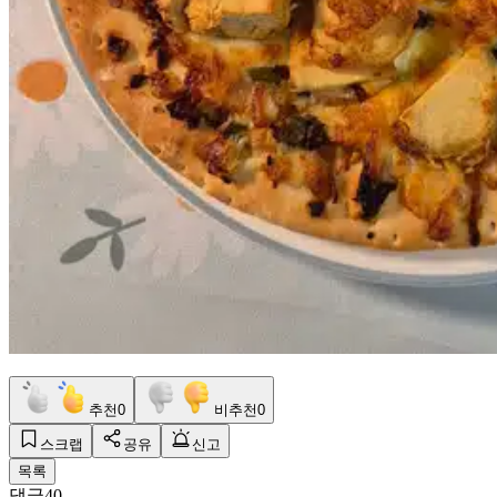
추천
0
비추천
0
스크랩
공유
신고
목록
댓글
40