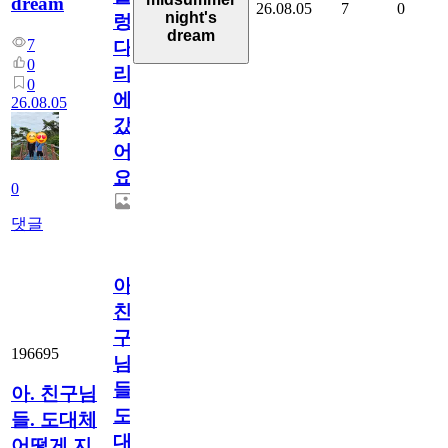
dream
26.08.05
7
0
night's
렁
dream
7
다
0
리
0
에
26.08.05
갔
어
요.
0
댓글
아.
친
구
196695
님
들.
아. 친구님
도
들. 도대체
대
어떻게 지