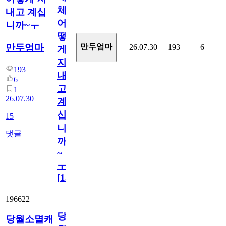
체
내고 계십
어
니까~ㅜ
떻
만두엄마
만두엄마
26.07.30
193
6
게
지
193
내
6
고
1
26.07.30
계
십
15
니
댓글
까
~
ㅜ
[
15
]
196622
당
당월소멸캐