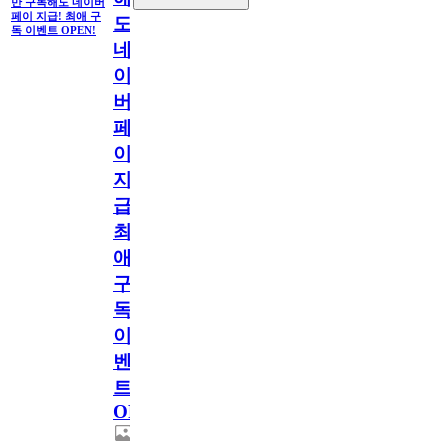
만 구독해도 네이버
페이 지급! 최애 구
도
독 이벤트 OPEN!
네
이
버
페
이
지
급!
최
애
구
독
이
벤
트
OPEN!