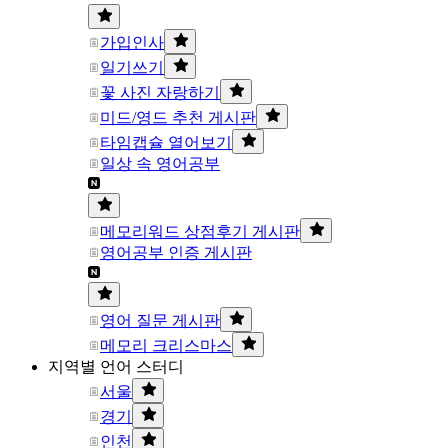
가입인사
일기쓰기
꽃 사진 자랑하기
미드/영드 추천 게시판
타임캡슐 열어보기
일상 속 영어공부
메모리워드 상점후기 게시판
영어공부 인증 게시판
영어 질문 게시판
메모리 크리스마스
지역별 언어 스터디
서울
경기
인천