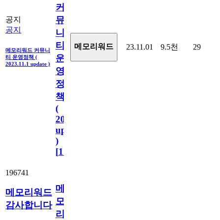
커
뮤
공지
공지
니
티
메모리워드
23.11.01
9.5천
29
메모리워드 커뮤니
운
티 운영정책 (
2023.11.1 update )
영
정
책
(
2023.11.1
update
)
[
110
]
196741
메
메모리워드
모
감사합니다
리