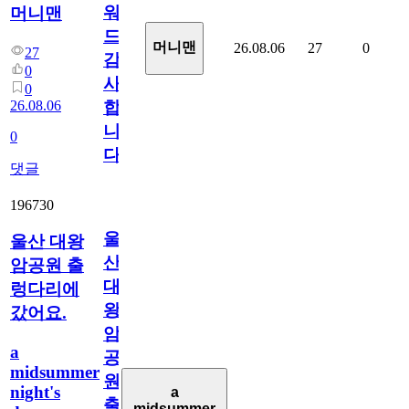
워
머니맨
드
머니맨
26.08.06
27
0
27
감
0
사
0
26.08.06
합
니
0
다
댓글
196730
울
울산 대왕
산
암공원 출
대
렁다리에
왕
갔어요.
암
a
공
midsummer
원
night's
a
출
midsummer