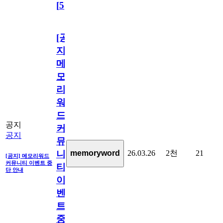
[
5
]
[공
지]
메
모
리
워
드
공지
커
공지
뮤
26.03.26
2천
21
memoryword
니
[공지] 메모리워드
커뮤니티 이벤트 중
티
단 안내
이
벤
트
중