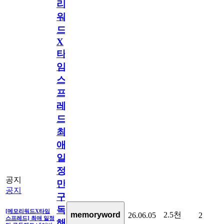
리
워
드
X
타
임
스
프
레
드]
최
애
일
정
공지
만
공지
구
독
[메모리워드X타임
2.5천
memoryword
26.06.05
2
스프레드] 최애 일정
해