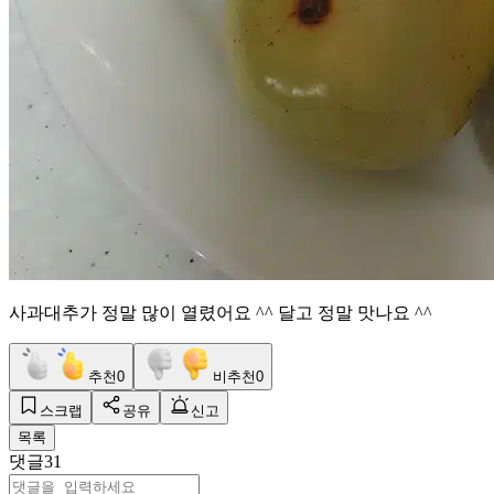
사과대추가 정말 많이 열렸어요 ^^ 달고 정말 맛나요 ^^
추천
0
비추천
0
스크랩
공유
신고
목록
댓글
31