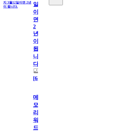
지 3월12일이면 2년
일
이 됩니다.
이
면
2
년
이
됩
니
다.
[
64
]
메
모
리
워
드