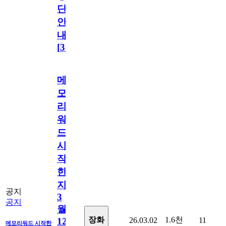
단
안
내
[
31
]
메
모
리
워
드
시
작
한
지
공지
3
공지
월
1.6천
장화
26.03.02
11
12
메모리워드 시작한