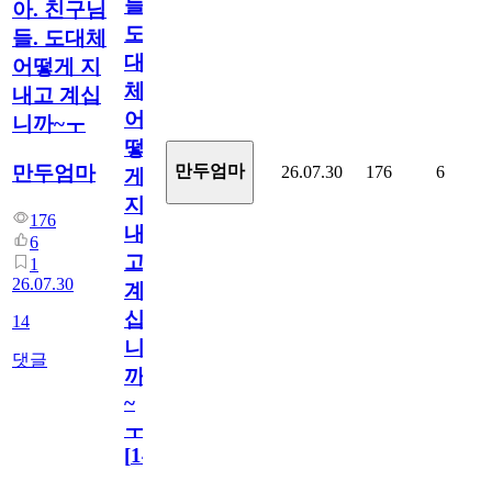
들.
아. 친구님
도
들. 도대체
대
어떻게 지
체
내고 계십
어
니까~ㅜ
떻
만두엄마
만두엄마
26.07.30
176
6
게
지
176
내
6
고
1
26.07.30
계
십
14
니
댓글
까
~
ㅜ
[
14
]