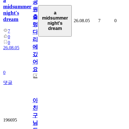
a
공
midsummer
원
night's
a
출
midsummer
dream
26.08.05
7
0
night's
렁
dream
7
다
0
리
0
에
26.08.05
갔
어
요.
0
댓글
아.
친
구
196695
님