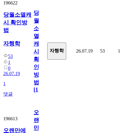
196622
당
당월소멸캐
월
시 확인방
소
법
멸
자행학
캐
자행학
26.07.19
53
1
시
53
확
1
인
0
26.07.19
방
법
1
[
1
]
댓글
오
196613
랜
만
오랜만에