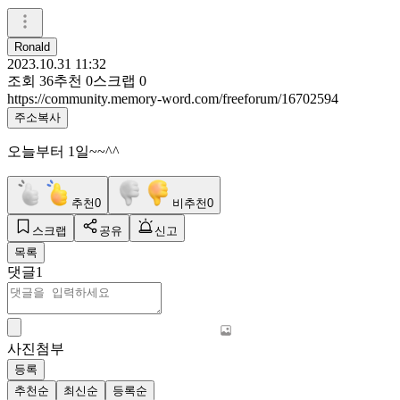
Ronald
2023.10.31 11:32
조회
36
추천
0
스크랩
0
https://community.memory-word.com/freeforum/16702594
주소복사
오늘부터 1일~~^^
추천
0
비추천
0
스크랩
공유
신고
목록
댓글
1
사진첨부
등록
추천순
최신순
등록순