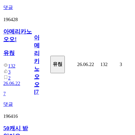
댓글
196428
아메리카노
아
오오!
메
유릱
리
카
유릱
26.06.22
132
3
132
노
3
오
2
26.06.22
오!
[
7
]
7
댓글
196416
50캐시 받