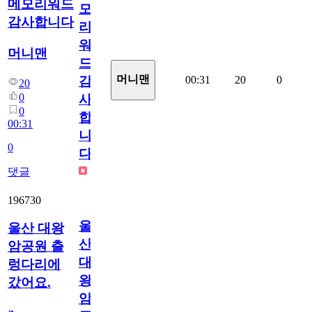
메모리워드
모
감사합니다
리
워
머니맨
드
머니맨
00:31
20
0
감
20
0
사
0
합
00:31
니
0
다
댓글
196730
울
울산 대왕
산
암공원 출
대
렁다리에
왕
갔어요.
암