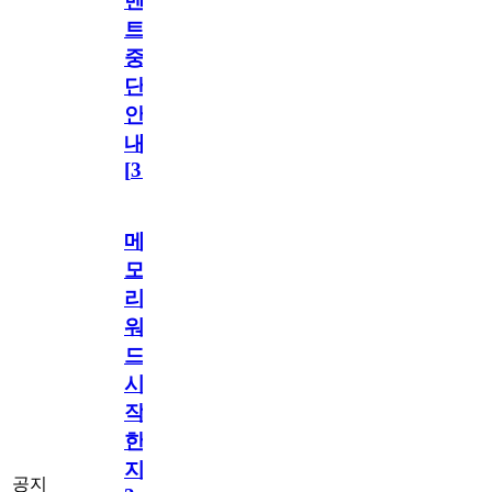
벤
트
중
단
안
내
[
31
]
메
모
리
워
드
시
작
한
지
공지