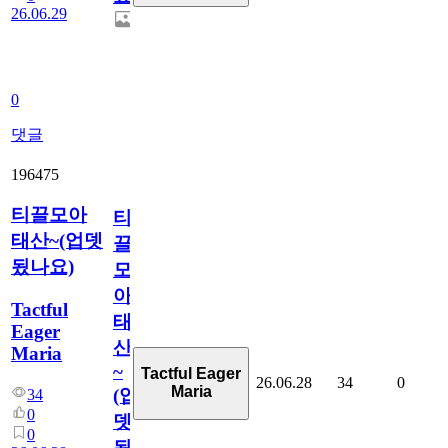
26.06.29
0
댓글
196475
티끌모아
티
태산~(업뎃
끌
됬나요)
모
아
Tactful
태
Eager
산
Maria
~
Tactful Eager
26.06.28
34
0
Maria
(업
34
0
뎃
0
됬