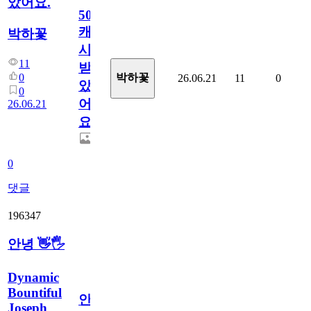
았어요.
50
캐
박하꽃
시
11
받
0
박하꽃
26.06.21
11
0
았
0
어
26.06.21
요.
0
댓글
196347
안녕 👋🖐
Dynamic
Bountiful
안
Joseph