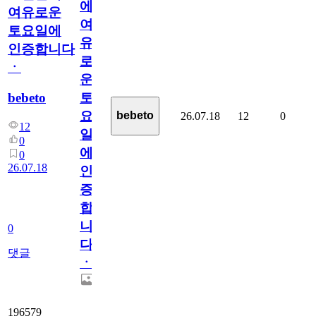
에
여유로운
여
토요일에
유
인증합니다
로
ㆍ
운
bebeto
토
요
bebeto
26.07.18
12
0
12
일
0
에
0
26.07.18
인
증
합
니
0
다
댓글
ㆍ
196579