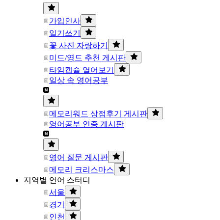
가입인사
일기쓰기
꽃 사진 자랑하기
미드/영드 추천 게시판
타임캡슐 열어보기
일상 속 영어공부
메모리워드 상점후기 게시판
영어공부 인증 게시판
영어 질문 게시판
메모리 크리스마스
지역별 언어 스터디
서울
경기
인천