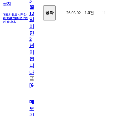
3
공지
월
1.6천
장화
26.03.02
11
12
메모리워드 시작한
지 3월12일이면 2년
일
이 됩니다.
이
면
2
년
이
됩
니
다.
[
64
]
메
모
리