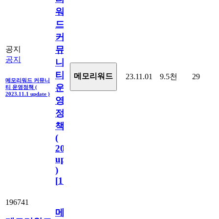
워
드
커
뮤
공지
공지
니
티
메모리워드
23.11.01
9.5천
29
메모리워드 커뮤니
운
티 운영정책 (
2023.11.1 update )
영
정
책
(
2023.11.1
update
)
[
110
]
196741
메