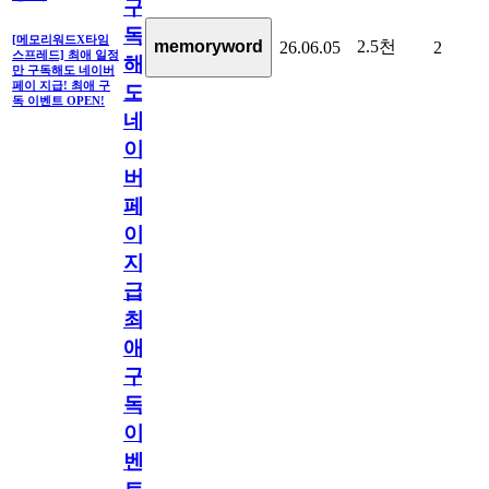
구
독
[메모리워드X타임
2.5천
memoryword
26.06.05
2
스프레드] 최애 일정
해
만 구독해도 네이버
페이 지급! 최애 구
도
독 이벤트 OPEN!
네
이
버
페
이
지
급!
최
애
구
독
이
벤