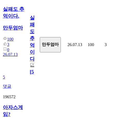
실패도 추
억이다.
실
패
만두엄마
도
추
100
3
만두엄마
26.07.13
100
3
억
0
이
26.07.13
다.
[
5
]
5
댓글
196572
아자스게
임?