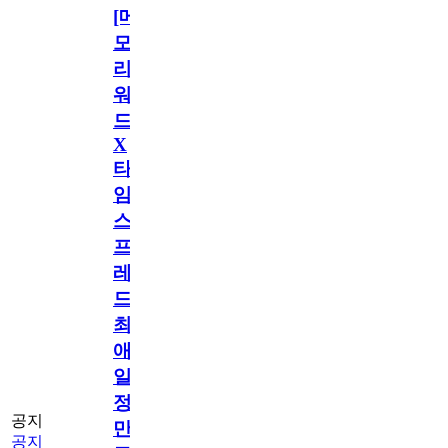
[메
모
리
워
드
X
타
임
스
프
레
드]
최
애
일
정
공지
만
공지