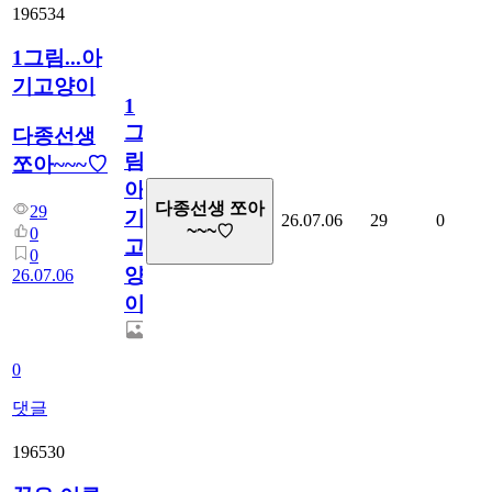
196534
1그림...아
기고양이
1
그
다종선생
림...
쪼아~~~♡
아
다종선생 쪼아
29
기
26.07.06
29
0
~~~♡
0
고
0
양
26.07.06
이
0
댓글
196530