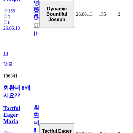
녕
Dynamic
👋
155
26.06.13
155
2
Bountiful
2
🖐
Joseph
0
26.06.13
[
10
]
10
댓글
196341
회환데 8캐
시요??
회
Tactful
Eager
환
Maria
데
8
Tactful Eager