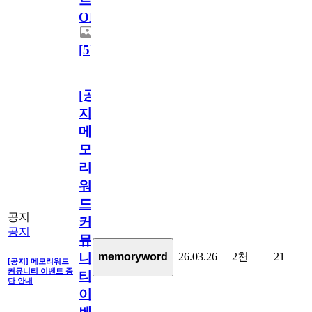
트
OPEN!
[
5
]
[공
지]
메
모
리
워
드
공지
커
공지
뮤
26.03.26
2천
21
memoryword
니
[공지] 메모리워드
커뮤니티 이벤트 중
티
단 안내
이