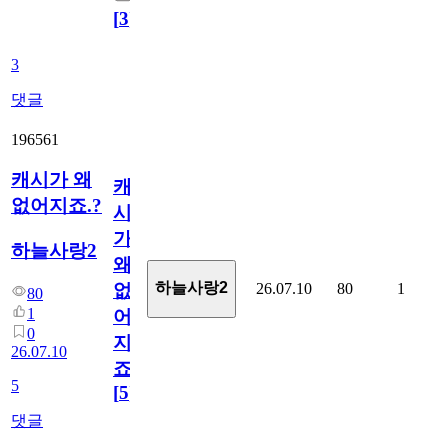
[
3
]
3
댓글
196561
캐시가 왜
캐
없어지죠.?
시
가
하늘사랑2
왜
하늘사랑2
26.07.10
80
1
없
80
1
어
0
지
26.07.10
죠.?
5
[
5
]
댓글