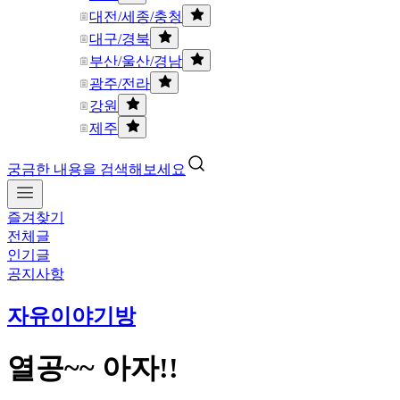
대전/세종/충청
대구/경북
부산/울산/경남
광주/전라
강원
제주
궁금한 내용을 검색해보세요
즐겨찾기
전체글
인기글
공지사항
자유이야기방
열공~~ 아자!!