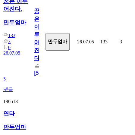
꿈은 이루
어진다.
꿈
은
만두엄마
이
루
133
3
만두엄마
26.07.05
133
3
어
0
진
26.07.05
다.
[
5
]
5
댓글
196513
연타
만두엄마