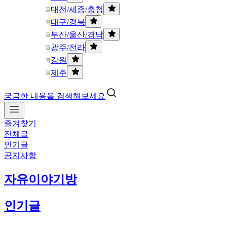
대전/세종/충청
대구/경북
부산/울산/경남
광주/전라
강원
제주
궁금한 내용을 검색해보세요
즐겨찾기
전체글
인기글
공지사항
자유이야기방
인기글