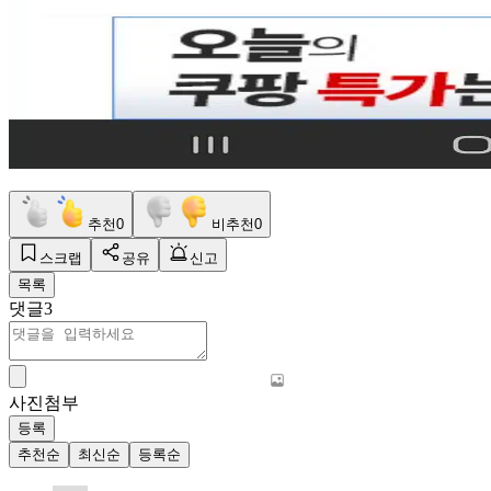
추천
0
비추천
0
스크랩
공유
신고
목록
댓글
3
사진첨부
등록
추천순
최신순
등록순