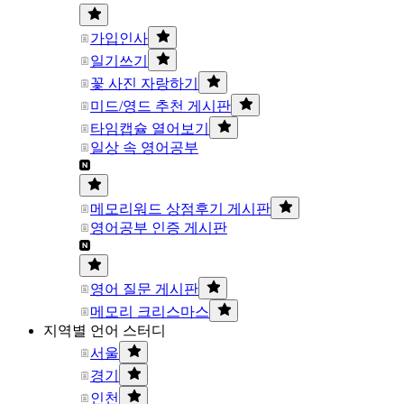
가입인사
일기쓰기
꽃 사진 자랑하기
미드/영드 추천 게시판
타임캡슐 열어보기
일상 속 영어공부
메모리워드 상점후기 게시판
영어공부 인증 게시판
영어 질문 게시판
메모리 크리스마스
지역별 언어 스터디
서울
경기
인천