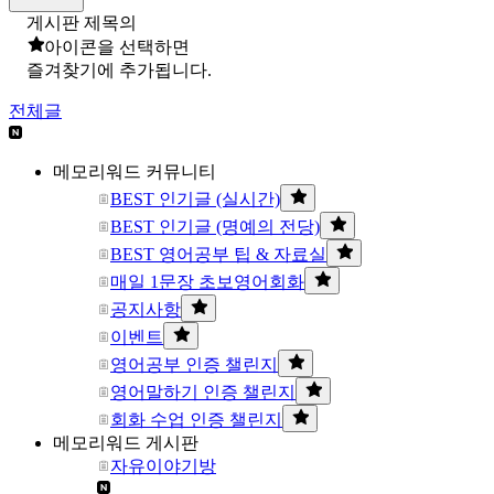
게시판 제목의
아이콘을 선택하면
즐겨찾기에 추가됩니다.
전체글
메모리워드 커뮤니티
BEST 인기글 (실시간)
BEST 인기글 (명예의 전당)
BEST 영어공부 팁 & 자료실
매일 1문장 초보영어회화
공지사항
이벤트
영어공부 인증 챌린지
영어말하기 인증 챌린지
회화 수업 인증 챌린지
메모리워드 게시판
자유이야기방