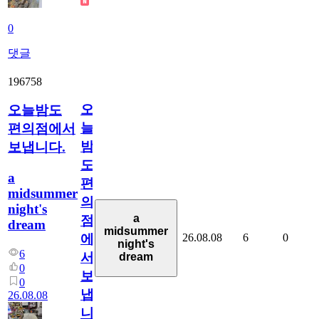
0
댓글
196758
오
오늘밤도
늘
편의점에서
밤
보냅니다.
도
a
편
midsummer
의
night's
a
점
dream
midsummer
26.08.08
6
0
에
night's
6
서
dream
0
보
0
냅
26.08.08
니