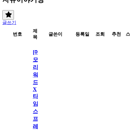
글쓰기
제
번호
글쓴이
등록일
조회
추천
목
[메
모
리
워
드
X
타
임
스
프
레