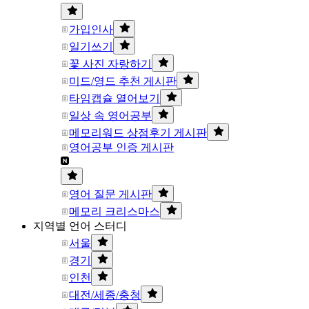
가입인사
일기쓰기
꽃 사진 자랑하기
미드/영드 추천 게시판
타임캡슐 열어보기
일상 속 영어공부
메모리워드 상점후기 게시판
영어공부 인증 게시판
영어 질문 게시판
메모리 크리스마스
지역별 언어 스터디
서울
경기
인천
대전/세종/충청