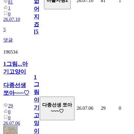
하늘사랑2
26.07.10
81
1
없
81
1
어
0
지
26.07.10
죠.?
5
[
5
]
댓글
196534
1그림...아
기고양이
1
그
다종선생
림...
쪼아~~~♡
아
다종선생 쪼아
29
기
26.07.06
29
0
~~~♡
0
고
0
양
26.07.06
이