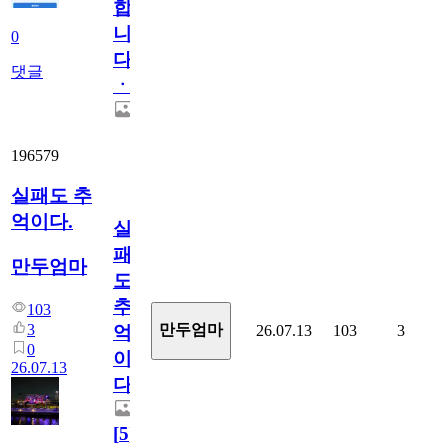
합
니
0
다
댓글
ㆍ
196579
실패도 추
억이다.
실
패
만두엄마
도
추
103
3
만두엄마
26.07.13
103
3
억
0
이
26.07.13
다.
[
5
]