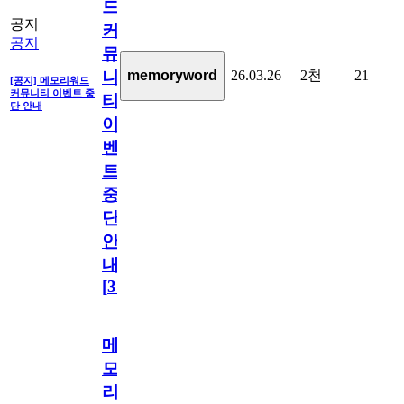
드
공지
커
공지
뮤
26.03.26
2천
21
memoryword
니
[공지] 메모리워드
커뮤니티 이벤트 중
티
단 안내
이
벤
트
중
단
안
내
[
31
]
메
모
리