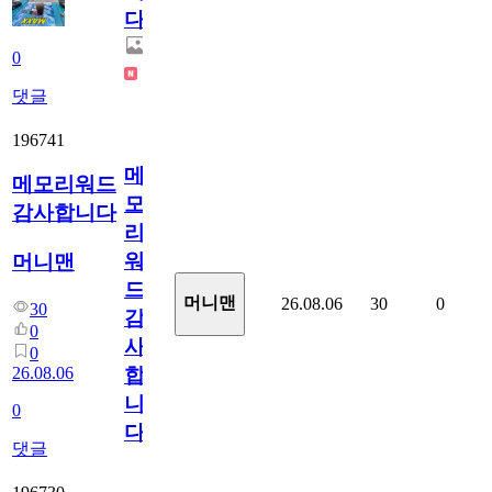
다.
0
댓글
196741
메
메모리워드
모
감사합니다
리
워
머니맨
드
머니맨
26.08.06
30
0
30
감
0
사
0
26.08.06
합
니
0
다
댓글