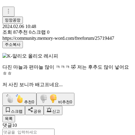
낑깡꽁깡
2024.02.06 10:48
조회
87
추천
0
스크랩
0
https://community.memory-word.com/freeforum/25719447
주소복사
다진 마늘과 편마늘 많이 ㅋㅋㅋ 🤣 저는 후추도 많이 넣어요
ㅎㅎ
저 사진 보니까 배고프네요...
추천
0
비추천
0
스크랩
공유
신고
목록
댓글
10