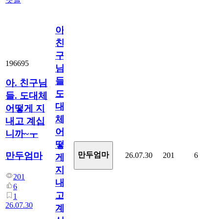
아.
친
구
196695
님
들.
아. 친구님
도
들. 도대체
대
어떻게 지
체
내고 계십
어
니까~ㅜ
떻
만두엄마
만두엄마
26.07.30
201
6
게
지
201
내
6
고
1
26.07.30
계