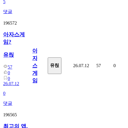
5
댓글
196572
아자스게
임?
아
유릱
자
스
유릱
26.07.12
57
0
57
게
0
0
임?
26.07.12
0
댓글
196565
최고의 앱.