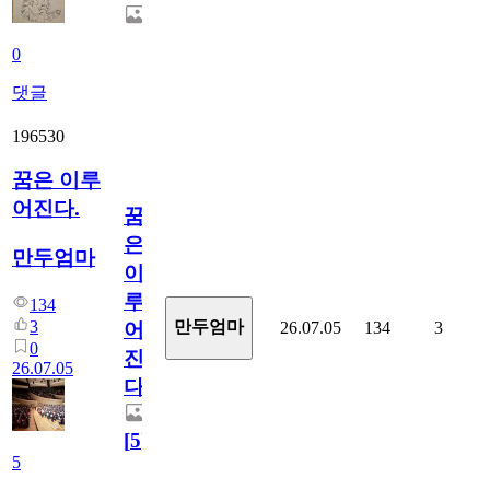
0
댓글
196530
꿈은 이루
어진다.
꿈
은
만두엄마
이
루
134
3
만두엄마
26.07.05
134
3
어
0
진
26.07.05
다.
[
5
]
5