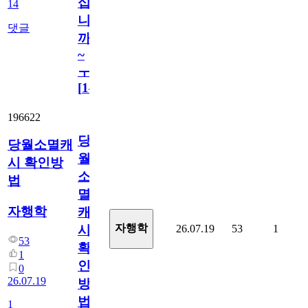
십
14
니
댓글
까
~
ㅜ
[
14
]
196622
당
당월소멸캐
월
시 확인방
소
법
멸
자행학
캐
자행학
26.07.19
53
1
시
53
확
1
인
0
26.07.19
방
법
1