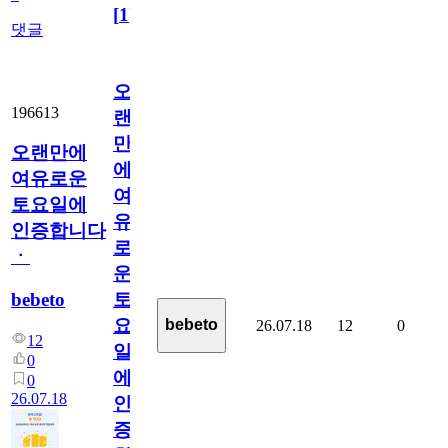
[
1
]
댓글
오
196613
랜
만
오랜만에
에
여유로운
여
토요일에
유
인증합니다
로
ㆍ
운
bebeto
토
요
bebeto
26.07.18
12
0
12
일
0
에
0
26.07.18
인
증