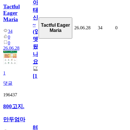
아
Tactful
태
Eager
산
Maria
~
Tactful Eager
26.06.28
34
0
Maria
(업
34
0
뎃
0
됬
26.06.28
나
요)
1
[
1
]
댓글
196437
800고지.
만두엄마
800