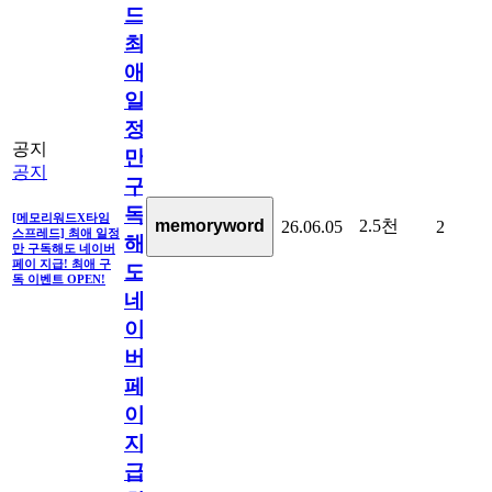
드]
최
애
일
정
공지
만
공지
구
독
[메모리워드X타임
2.5천
memoryword
26.06.05
2
스프레드] 최애 일정
해
만 구독해도 네이버
페이 지급! 최애 구
도
독 이벤트 OPEN!
네
이
버
페
이
지
급!