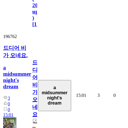
2023.11.1
update
)
[
110
]
196762
드디어 비
가 오네요.
드
a
디
midsummer
어
night's
비
dream
a
가
midsummer
15:01
3
0
night's
3
오
dream
0
네
0
요.
15:01