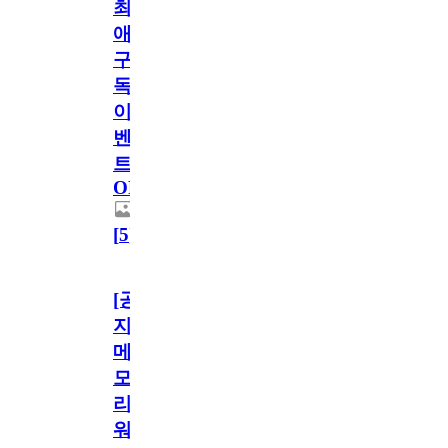
최
애
구
독
이
벤
트
OPEN!
[
5
]
[공
지]
메
모
리
워