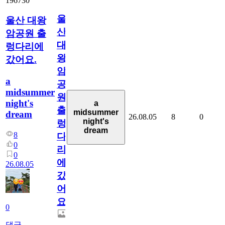
196730
울
울산 대왕
산
암공원 출
대
렁다리에
왕
갔어요.
암
a
공
midsummer
원
night's
a
출
midsummer
dream
26.08.05
8
0
night's
렁
dream
8
다
0
리
0
에
26.08.05
갔
어
요.
0
댓글