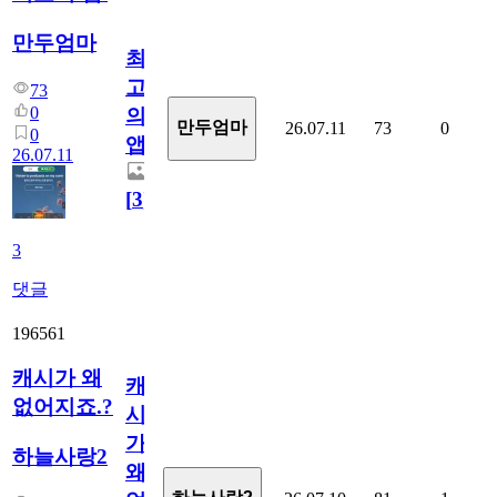
만두엄마
최
고
73
0
의
만두엄마
26.07.11
73
0
0
앱.
26.07.11
[
3
]
3
댓글
196561
캐시가 왜
캐
없어지죠.?
시
가
하늘사랑2
왜