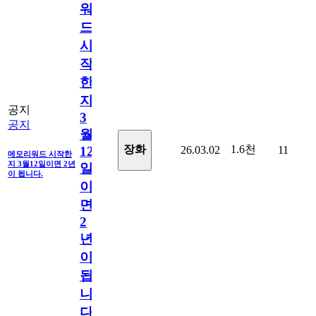
워
드
시
작
한
지
공지
3
공지
월
1.6천
장화
26.03.02
11
12
메모리워드 시작한
지 3월12일이면 2년
일
이 됩니다.
이
면
2
년
이
됩
니
다.