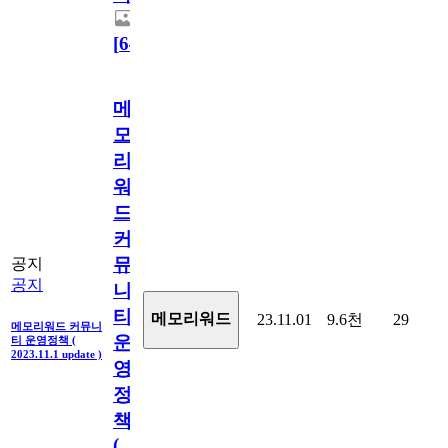
[
64
]
메
모
리
워
드
커
뮤
공지
공지
니
티
메모리워드
23.11.01
9.6천
29
메모리워드 커뮤니
운
티 운영정책 (
2023.11.1 update )
영
정
책
(