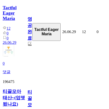
Tactful
Eager
Maria
영
공
12
Tactful Eager
완
26.06.29
12
0
0
Maria
료
0
26.06.29
0
댓글
196475
티끌모아
티
태산~(업뎃
끌
됬나요)
모