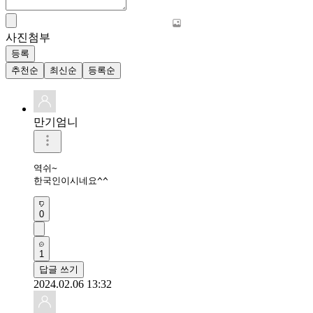
사진첨부
등록
추천순
최신순
등록순
만기엄니
역쉬~

한국인이시네요^^
0
1
답글 쓰기
2024.02.06 13:32