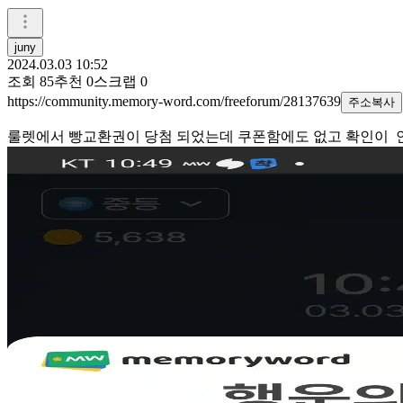
juny
2024.03.03 10:52
조회
85
추천
0
스크랩
0
https://community.memory-word.com/freeforum/28137639
주소복사
룰렛에서 빵교환권이 당첨 되었는데 쿠폰함에도 없고 확인이 