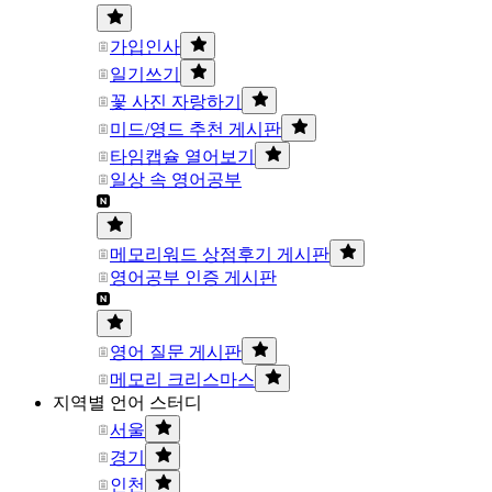
가입인사
일기쓰기
꽃 사진 자랑하기
미드/영드 추천 게시판
타임캡슐 열어보기
일상 속 영어공부
메모리워드 상점후기 게시판
영어공부 인증 게시판
영어 질문 게시판
메모리 크리스마스
지역별 언어 스터디
서울
경기
인천