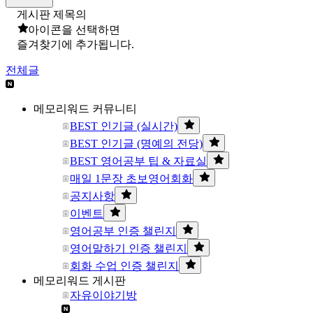
게시판 제목의
아이콘을 선택하면
즐겨찾기에 추가됩니다.
전체글
메모리워드 커뮤니티
BEST 인기글 (실시간)
BEST 인기글 (명예의 전당)
BEST 영어공부 팁 & 자료실
매일 1문장 초보영어회화
공지사항
이벤트
영어공부 인증 챌린지
영어말하기 인증 챌린지
회화 수업 인증 챌린지
메모리워드 게시판
자유이야기방