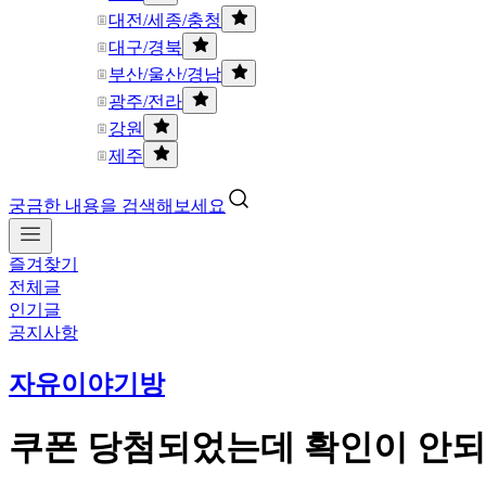
대전/세종/충청
대구/경북
부산/울산/경남
광주/전라
강원
제주
궁금한 내용을 검색해보세요
즐겨찾기
전체글
인기글
공지사항
자유이야기방
쿠폰 당첨되었는데 확인이 안