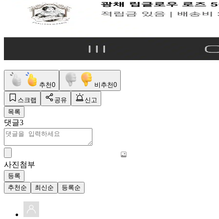
추천
0
비추천
0
스크랩
공유
신고
목록
댓글
3
사진첨부
등록
추천순
최신순
등록순