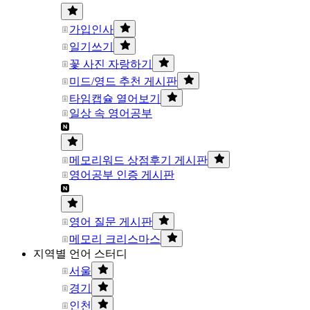
가입인사
일기쓰기
꽃 사진 자랑하기
미드/영드 추천 게시판
타임캡슐 열어보기
일상 속 영어공부
메모리워드 상점후기 게시판
영어공부 인증 게시판
영어 질문 게시판
메모리 크리스마스
지역별 언어 스터디
서울
경기
인천