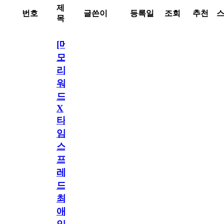
제
번호
글쓴이
등록일
조회
추천
목
[메
모
리
워
드
X
타
임
스
프
레
드]
최
애