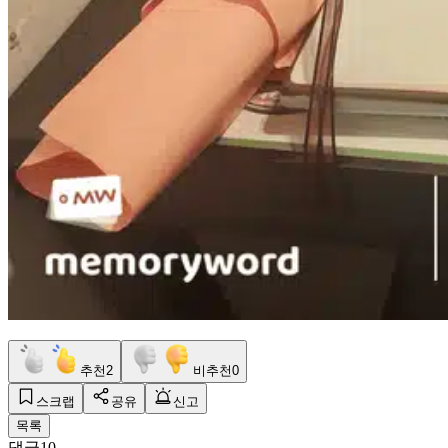
추천
2
비추천
0
스크랩
공유
신고
목록
댓글
10