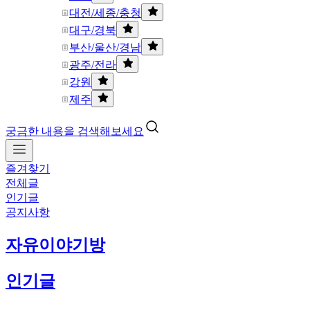
대전/세종/충청
대구/경북
부산/울산/경남
광주/전라
강원
제주
궁금한 내용을 검색해보세요
즐겨찾기
전체글
인기글
공지사항
자유이야기방
인기글