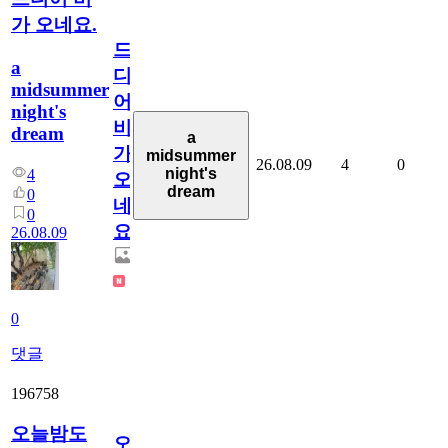
가 오네요.
드
a
디
midsummer
어
night's
비
dream
a
가
midsummer
26.08.09
4
0
night's
4
오
dream
0
네
0
요.
26.08.09
0
댓글
196758
오늘밤도
오