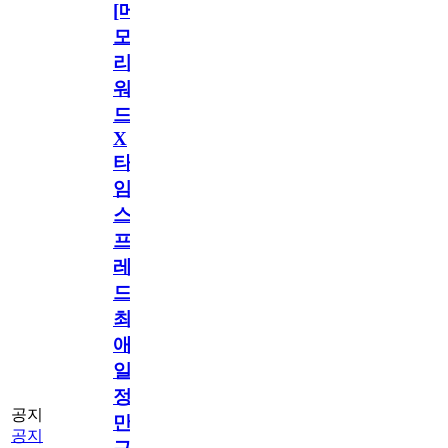
[메
모
리
워
드
X
타
임
스
프
레
드]
최
애
일
정
공지
만
공지