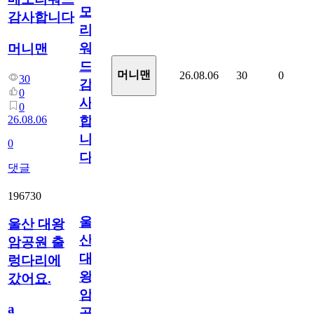
모
감사합니다
리
워
머니맨
드
머니맨
26.08.06
30
0
30
감
0
사
0
26.08.06
합
니
0
다
댓글
196730
울
울산 대왕
산
암공원 출
대
렁다리에
왕
갔어요.
암
a
공