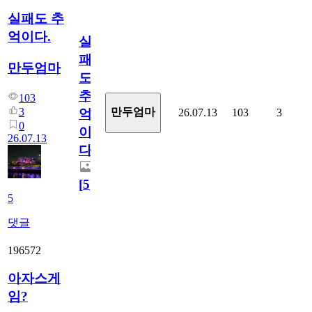
실패도 추
억이다.
실
패
만두엄마
도
추
103
3
만두엄마
26.07.13
103
3
억
0
이
26.07.13
다.
[
5
]
5
댓글
196572
아자스게
임?