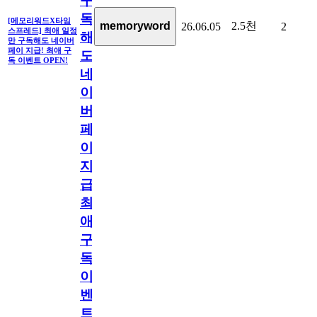
구
독
[메모리워드X타임
2.5천
memoryword
26.06.05
2
스프레드] 최애 일정
해
만 구독해도 네이버
페이 지급! 최애 구
도
독 이벤트 OPEN!
네
이
버
페
이
지
급!
최
애
구
독
이
벤
트