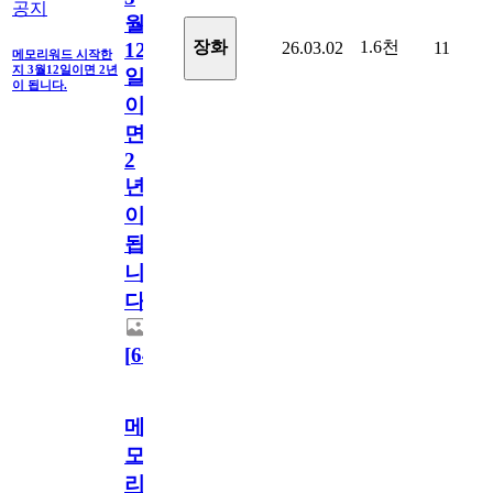
공지
월
1.6천
장화
26.03.02
11
12
메모리워드 시작한
지 3월12일이면 2년
일
이 됩니다.
이
면
2
년
이
됩
니
다.
[
64
]
메
모
리