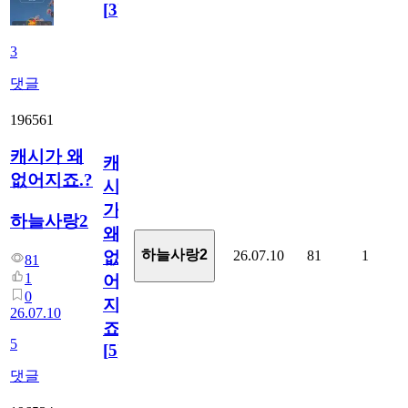
[
3
]
3
댓글
196561
캐시가 왜
캐
없어지죠.?
시
가
하늘사랑2
왜
하늘사랑2
26.07.10
81
1
없
81
1
어
0
지
26.07.10
죠.?
5
[
5
]
댓글