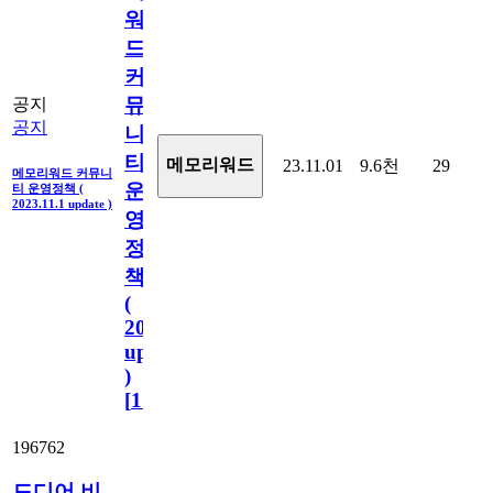
워
드
커
뮤
공지
공지
니
티
메모리워드
23.11.01
9.6천
29
메모리워드 커뮤니
운
티 운영정책 (
2023.11.1 update )
영
정
책
(
2023.11.1
update
)
[
110
]
196762
드디어 비