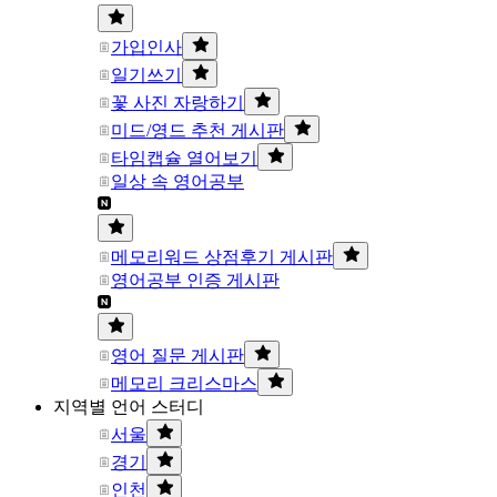
가입인사
일기쓰기
꽃 사진 자랑하기
미드/영드 추천 게시판
타임캡슐 열어보기
일상 속 영어공부
메모리워드 상점후기 게시판
영어공부 인증 게시판
영어 질문 게시판
메모리 크리스마스
지역별 언어 스터디
서울
경기
인천