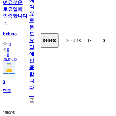
에
여유로운
여
토요일에
유
인증합니다
로
ㆍ
운
bebeto
토
요
bebeto
26.07.18
13
0
13
일
0
에
0
26.07.18
인
증
합
니
0
다
댓글
ㆍ
196579