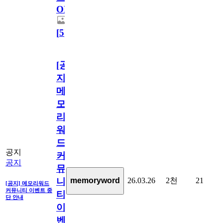
OPEN!
[
5
]
[공
지]
메
모
리
워
드
공지
커
공지
뮤
26.03.26
2천
21
memoryword
니
[공지] 메모리워드
커뮤니티 이벤트 중
티
단 안내
이
벤