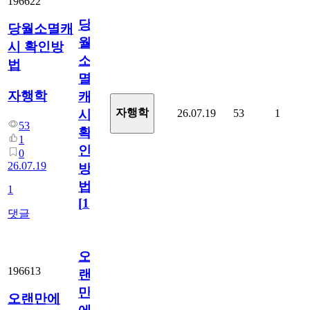
196622
당
당월소멸캐
월
시 확인방
소
법
멸
자행학
캐
자행학
26.07.19
53
1
시
53
확
1
인
0
26.07.19
방
법
1
[
1
]
댓글
오
196613
랜
만
오랜만에