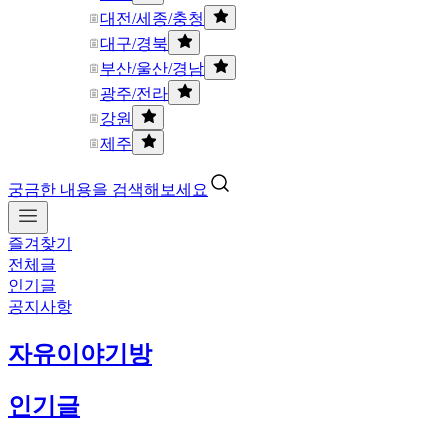
대전/세종/충청
대구/경북
부산/울산/경남
광주/전라
강원
제주
궁금한 내용을 검색해보세요
즐겨찾기
전체글
인기글
공지사항
자유이야기방
인기글