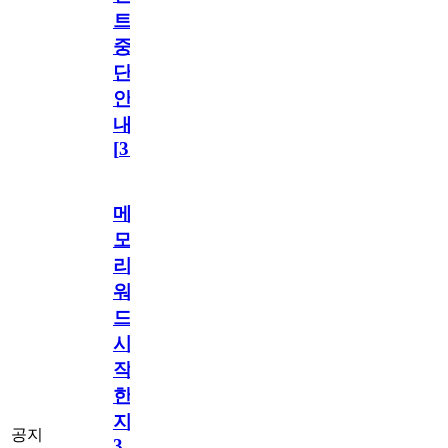
트
중
단
안
내
[
31
]
메
모
리
워
드
시
작
한
지
공지
3