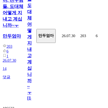
아. 친구님
도
들. 도대체
대
어떻게 지
체
내고 계십
어
니까~ㅜ
떻
만두엄마
만두엄마
26.07.30
203
6
게
지
203
내
6
고
1
26.07.30
계
십
14
니
댓글
까
~
ㅜ
[
14
]