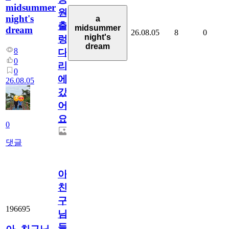
midsummer
원
night's
a
출
midsummer
dream
26.08.05
8
0
night's
렁
dream
8
다
0
리
0
에
26.08.05
갔
어
요.
0
댓글
아.
친
구
196695
님
들.