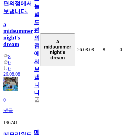
편의점에서
늘
보냅니다.
밤
도
a
편
midsummer
night's
의
a
dream
점
midsummer
26.08.08
8
0
night's
에
8
dream
서
0
0
보
26.08.08
냅
니
다.
0
댓글
196741
메
메모리워드