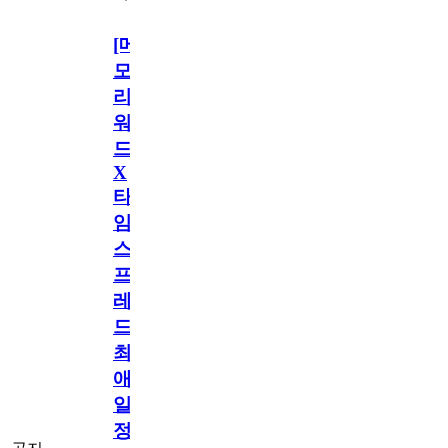
[메
모
리
워
드
X
타
임
스
프
레
드]
최
애
일
정