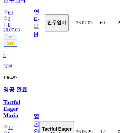
연
69
2
타
만두엄마
26.07.03
69
2
0
26.07.03
[
4
]
4
댓글
196483
영공 완료
Tactful
Eager
Maria
영
공
12
Tactful Eager
완
26.06.29
12
0