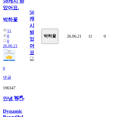
50캐시 받
았어요.
50
캐
박하꽃
시
11
받
0
박하꽃
26.06.21
11
0
았
0
어
26.06.21
요.
0
댓글
196347
안녕 👋🖐
Dynamic
Bountiful