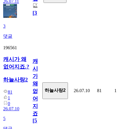
26.07.11
[
3
]
3
댓글
196561
캐시가 왜
캐
없어지죠.?
시
가
하늘사랑2
왜
하늘사랑2
26.07.10
81
1
없
81
1
어
0
지
26.07.10
죠.?
5
[
5
]
댓글