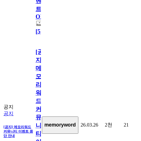
벤
트
OPEN!
[
5
]
[공
지]
메
모
리
워
드
공지
커
공지
뮤
26.03.26
2천
21
memoryword
니
[공지] 메모리워드
커뮤니티 이벤트 중
티
단 안내