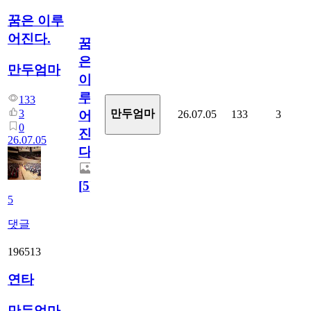
꿈은 이루
어진다.
꿈
은
만두엄마
이
루
133
3
만두엄마
26.07.05
133
3
어
0
진
26.07.05
다.
[
5
]
5
댓글
196513
연타
만두엄마