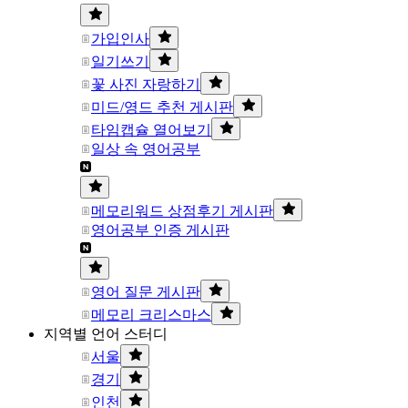
가입인사
일기쓰기
꽃 사진 자랑하기
미드/영드 추천 게시판
타임캡슐 열어보기
일상 속 영어공부
메모리워드 상점후기 게시판
영어공부 인증 게시판
영어 질문 게시판
메모리 크리스마스
지역별 언어 스터디
서울
경기
인천