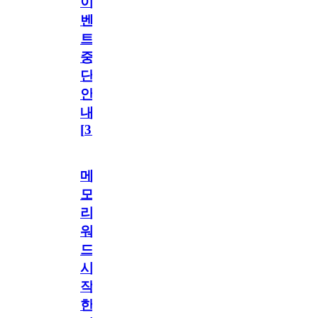
이
벤
트
중
단
안
내
[
31
]
메
모
리
워
드
시
작
한