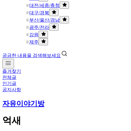
대전/세종/충청
대구/경북
부산/울산/경남
광주/전라
강원
제주
궁금한 내용을 검색해보세요
즐겨찾기
전체글
인기글
공지사항
자유이야기방
억새