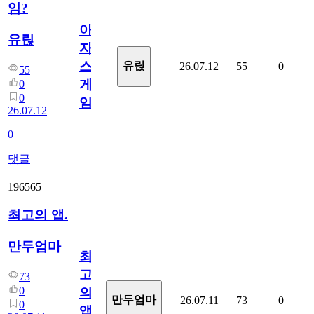
임?
아
유릱
자
스
유릱
26.07.12
55
0
55
게
0
0
임?
26.07.12
0
댓글
196565
최고의 앱.
만두엄마
최
고
73
0
의
만두엄마
26.07.11
73
0
0
앱.