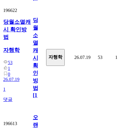
196622
당
당월소멸캐
월
시 확인방
소
법
멸
자행학
캐
자행학
26.07.19
53
1
시
53
확
1
인
0
26.07.19
방
법
1
[
1
]
댓글
오
196613
랜