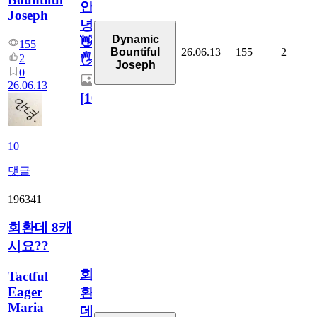
안
Joseph
녕
Dynamic
👋
155
26.06.13
155
2
Bountiful
2
🖐
Joseph
0
26.06.13
[
10
]
10
댓글
196341
회환데 8캐
시요??
회
Tactful
Eager
환
Maria
데