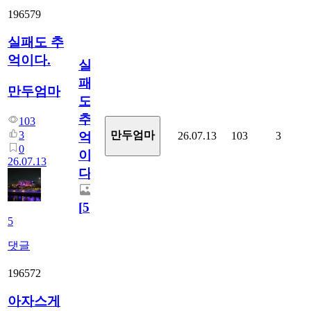
196579
실패도 추
억이다.
실
패
만두엄마
도
추
103
3
만두엄마
26.07.13
103
3
억
0
이
26.07.13
다.
[
5
]
5
댓글
196572
아자스게