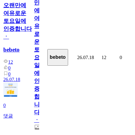
만
오랜만에
에
여유로운
여
토요일에
유
인증합니다
로
ㆍ
운
bebeto
토
요
bebeto
26.07.18
12
0
12
일
0
에
0
26.07.18
인
증
합
니
0
다
댓글
ㆍ