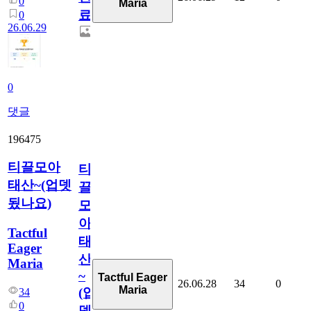
0
Maria
료
0
26.06.29
0
댓글
196475
티끌모아
티
태산~(업뎃
끌
됬나요)
모
아
Tactful
태
Eager
산
Maria
~
Tactful Eager
26.06.28
34
0
Maria
(업
34
0
뎃