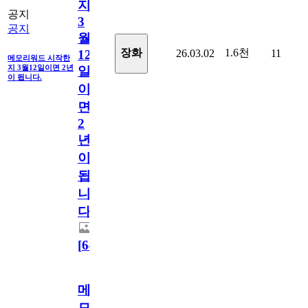
지
공지
3
공지
월
1.6천
장화
26.03.02
11
12
메모리워드 시작한
지 3월12일이면 2년
일
이 됩니다.
이
면
2
년
이
됩
니
다.
[
64
]
메
모