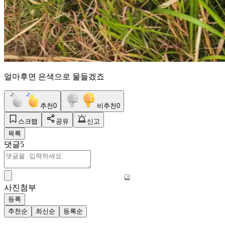
얼마후면 은색으로 물들겠죠
추천
0
비추천
0
스크랩
공유
신고
목록
댓글
5
사진첨부
등록
추천순
최신순
등록순