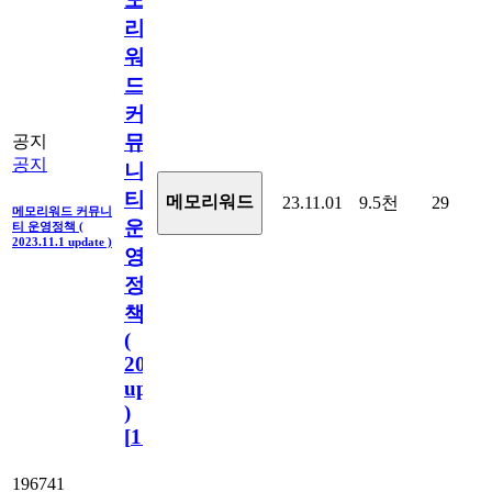
리
워
드
커
뮤
공지
공지
니
티
메모리워드
23.11.01
9.5천
29
메모리워드 커뮤니
운
티 운영정책 (
2023.11.1 update )
영
정
책
(
2023.11.1
update
)
[
110
]
196741