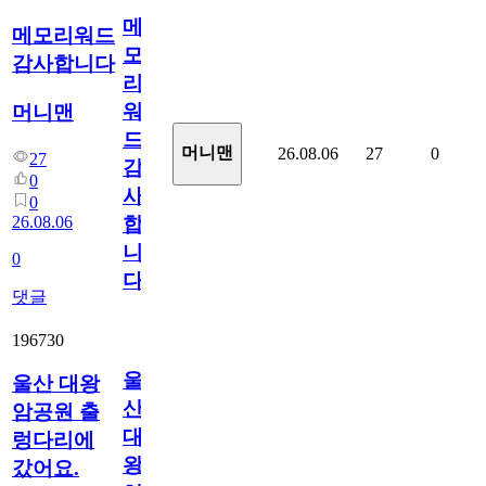
메
메모리워드
모
감사합니다
리
워
머니맨
드
머니맨
26.08.06
27
0
27
감
0
사
0
26.08.06
합
니
0
다
댓글
196730
울
울산 대왕
산
암공원 출
대
렁다리에
왕
갔어요.