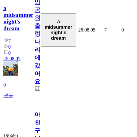
암
a
공
midsummer
원
night's
a
출
midsummer
dream
26.08.05
7
0
night's
렁
dream
7
다
0
리
0
에
26.08.05
갔
어
요.
0
댓글
아.
친
구
196695