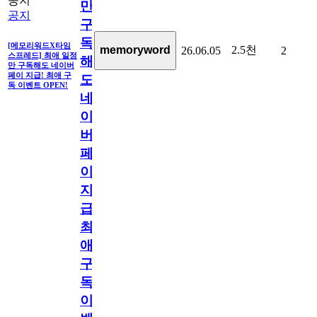
공지
만
공지
구
독
[메모리워드X타임
2.5천
memoryword
26.06.05
2
스프레드] 최애 일정
해
만 구독해도 네이버
페이 지급! 최애 구
도
독 이벤트 OPEN!
네
이
버
페
이
지
급!
최
애
구
독
이