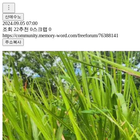
산애수노
2024.09.05 07:00
조회
22
추천
0
스크랩
0
https://community.memory-word.com/freeforum/76388141
주소복사