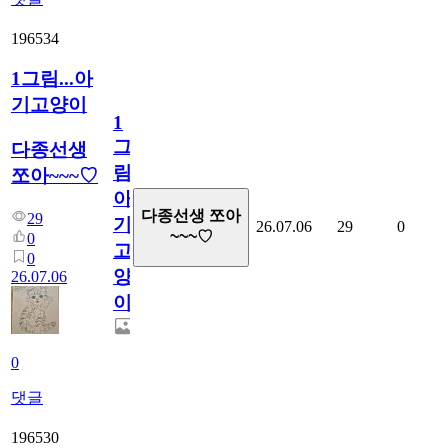
196534
1그림...아
기고양이
1
그
다종선생
림...
쪼아~~~♡
아
다종선생 쪼아
29
기
26.07.06
29
0
~~~♡
0
고
0
양
26.07.06
이
0
댓글
196530