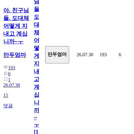
님
들.
아. 친구님
도
들. 도대체
대
어떻게 지
체
내고 계십
어
니까~ㅜ
떻
만두엄마
만두엄마
26.07.30
193
6
게
지
193
내
6
고
1
26.07.30
계
십
15
니
댓글
까
~
ㅜ
[
15
]