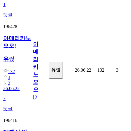
1
댓글
196428
아메리카노
아
오오!
메
유릱
리
카
유릱
26.06.22
132
3
132
노
3
오
2
26.06.22
오!
[
7
]
7
댓글
196416