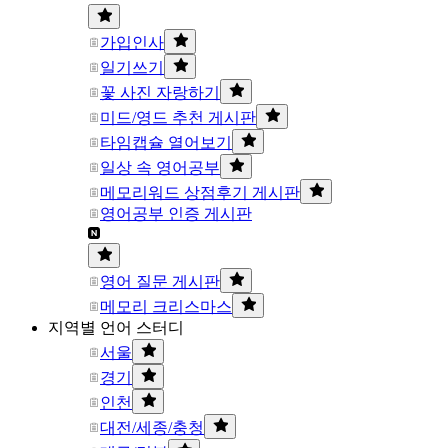
가입인사
일기쓰기
꽃 사진 자랑하기
미드/영드 추천 게시판
타임캡슐 열어보기
일상 속 영어공부
메모리워드 상점후기 게시판
영어공부 인증 게시판
영어 질문 게시판
메모리 크리스마스
지역별 언어 스터디
서울
경기
인천
대전/세종/충청