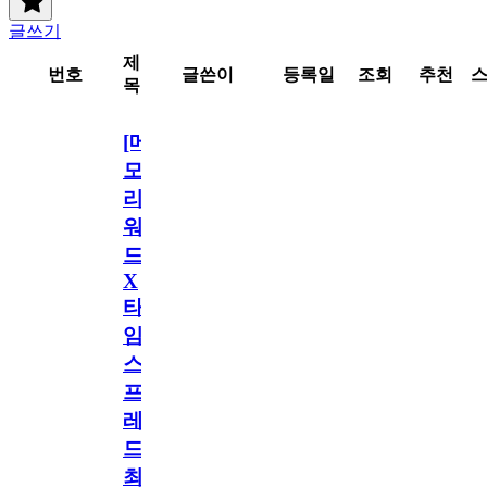
글쓰기
제
번호
글쓴이
등록일
조회
추천
목
[메
모
리
워
드
X
타
임
스
프
레
드]
최