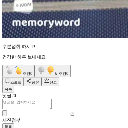
수분섭취 하시고
건강한 하루 보내세요
추천
0
비추천
0
스크랩
공유
신고
목록
댓글
20
사진첨부
등록