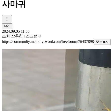
사마귀
유리
2024.09.05 11:55
조회
22
추천
1
스크랩
0
https://community.memory-word.com/freeforum/76437898
주소복사