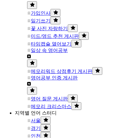
가입인사
일기쓰기
꽃 사진 자랑하기
미드/영드 추천 게시판
타임캡슐 열어보기
일상 속 영어공부
메모리워드 상점후기 게시판
영어공부 인증 게시판
영어 질문 게시판
메모리 크리스마스
지역별 언어 스터디
서울
경기
인천