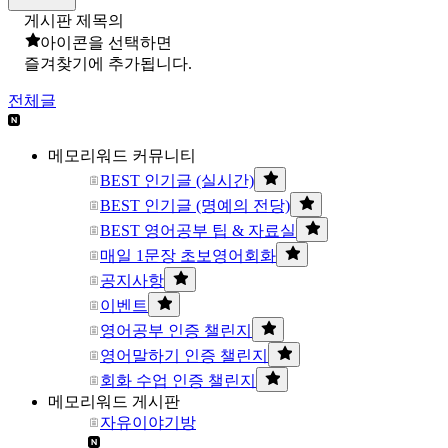
게시판 제목의
아이콘을 선택하면
즐겨찾기에 추가됩니다.
전체글
메모리워드 커뮤니티
BEST 인기글 (실시간)
BEST 인기글 (명예의 전당)
BEST 영어공부 팁 & 자료실
매일 1문장 초보영어회화
공지사항
이벤트
영어공부 인증 챌린지
영어말하기 인증 챌린지
회화 수업 인증 챌린지
메모리워드 게시판
자유이야기방