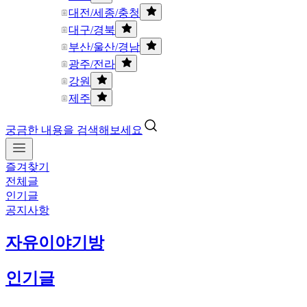
대전/세종/충청
대구/경북
부산/울산/경남
광주/전라
강원
제주
궁금한 내용을 검색해보세요
즐겨찾기
전체글
인기글
공지사항
자유이야기방
인기글