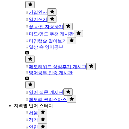
가입인사
일기쓰기
꽃 사진 자랑하기
미드/영드 추천 게시판
타임캡슐 열어보기
일상 속 영어공부
메모리워드 상점후기 게시판
영어공부 인증 게시판
영어 질문 게시판
메모리 크리스마스
지역별 언어 스터디
서울
경기
인천