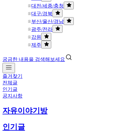
대전/세종/충청
대구/경북
부산/울산/경남
광주/전라
강원
제주
궁금한 내용을 검색해보세요
즐겨찾기
전체글
인기글
공지사항
자유이야기방
인기글