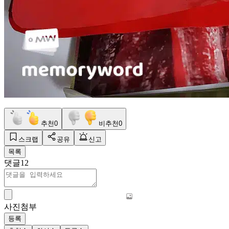
추천
0
비추천
0
스크랩
공유
신고
목록
댓글
12
사진첨부
등록