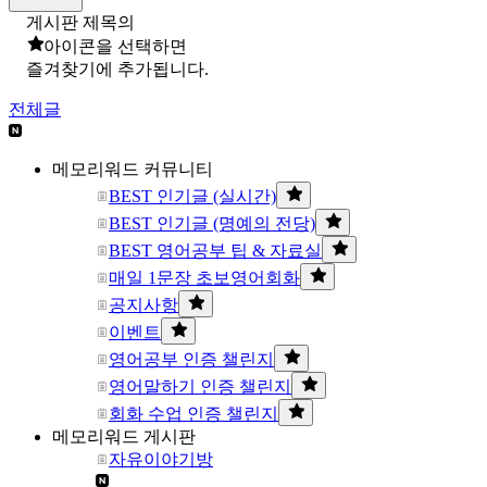
게시판 제목의
아이콘을 선택하면
즐겨찾기에 추가됩니다.
전체글
메모리워드 커뮤니티
BEST 인기글 (실시간)
BEST 인기글 (명예의 전당)
BEST 영어공부 팁 & 자료실
매일 1문장 초보영어회화
공지사항
이벤트
영어공부 인증 챌린지
영어말하기 인증 챌린지
회화 수업 인증 챌린지
메모리워드 게시판
자유이야기방