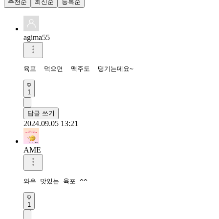
추천순
최신순
등록순
agima55
육포  먹으면  맥주도  땡기는데요~
1
답글 쓰기
2024.09.05 13:21
AME
와우 맛있는 육포 ^^
1