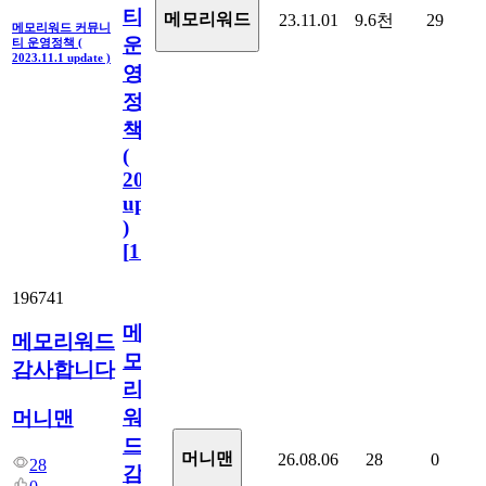
티
메모리워드
23.11.01
9.6천
29
메모리워드 커뮤니
운
티 운영정책 (
2023.11.1 update )
영
정
책
(
2023.11.1
update
)
[
110
]
196741
메
메모리워드
모
감사합니다
리
워
머니맨
드
머니맨
26.08.06
28
0
28
감