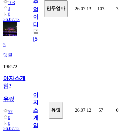
추
103
3
만두엄마
26.07.13
103
3
억
0
이
26.07.13
다.
[
5
]
5
댓글
196572
아자스게
임?
아
유릱
자
스
유릱
26.07.12
57
0
57
게
0
0
임?
26.07.12