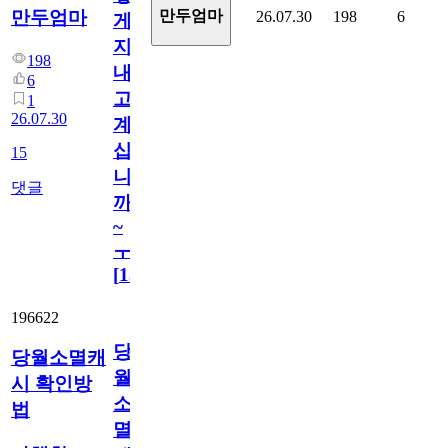
만두엄마
만두엄마
26.07.30
198
6
게
지
198
내
6
고
1
26.07.30
계
십
15
니
댓글
까
~
ㅜ
[
15
]
196622
당
당월소멸캐
월
시 확인방
소
법
멸