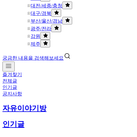
대전/세종/충청
대구/경북
부산/울산/경남
광주/전라
강원
제주
궁금한 내용을 검색해보세요
즐겨찾기
전체글
인기글
공지사항
자유이야기방
인기글