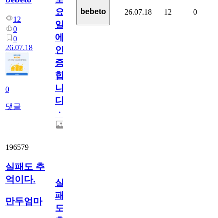
요
bebeto
26.07.18
12
0
12
일
0
에
0
26.07.18
인
증
합
니
0
다
댓글
ㆍ
196579
실패도 추
억이다.
실
패
만두엄마
도