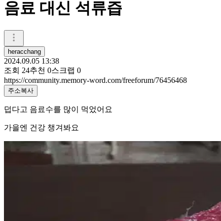
음료 대신 석류즙
heracchang
2024.09.05 13:38
조회
24
추천
0
스크랩
0
https://community.memory-word.com/freeforum/76456468
주소복사
덥다고 음료수를 많이 먹었어요
가을엔 건강 챙겨봐요