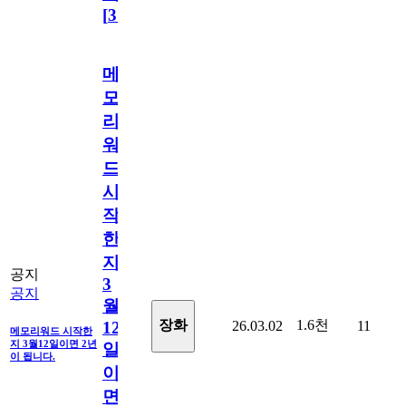
[
31
]
메
모
리
워
드
시
작
한
지
공지
3
공지
월
1.6천
장화
26.03.02
11
12
메모리워드 시작한
지 3월12일이면 2년
일
이 됩니다.
이
면