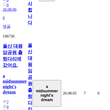
0
사
0
26.08.06
합
니
0
다
댓글
196730
울
울산 대왕
산
암공원 출
대
렁다리에
왕
갔어요.
암
a
공
midsummer
원
night's
a
출
midsummer
dream
26.08.05
7
0
night's
렁
dream
7
다
0
리