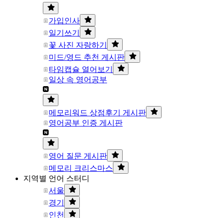
가입인사
일기쓰기
꽃 사진 자랑하기
미드/영드 추천 게시판
타임캡슐 열어보기
일상 속 영어공부
메모리워드 상점후기 게시판
영어공부 인증 게시판
영어 질문 게시판
메모리 크리스마스
지역별 언어 스터디
서울
경기
인천