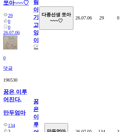
림...
쪼아~~~♡
아
다종선생 쪼아
29
기
26.07.06
29
0
~~~♡
0
고
0
양
26.07.06
이
0
댓글
196530
꿈은 이루
어진다.
꿈
은
만두엄마
이
루
134
3
만두엄마
26.07.05
134
3