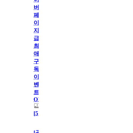
버
페
이
지
급!
최
애
구
독
이
벤
트
OPEN!
[
5
]
[공