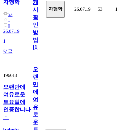
자행학
캐
자행학
26.07.19
53
1
시
53
확
1
인
0
26.07.19
방
법
1
[
1
]
댓글
오
196613
랜
만
오랜만에
에
여유로운
여
토요일에
유
인증합니다
로
ㆍ
운
bebeto
토