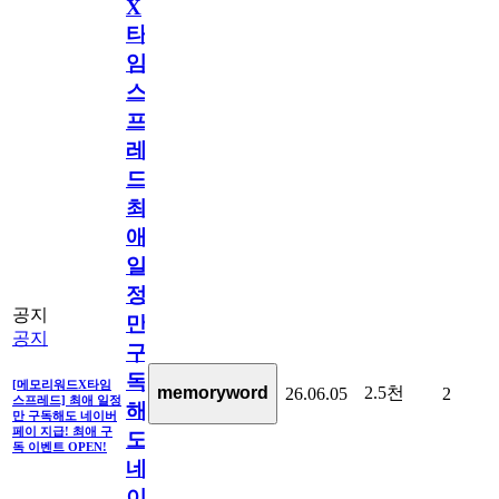
X
타
임
스
프
레
드]
최
애
일
정
공지
만
공지
구
독
[메모리워드X타임
2.5천
memoryword
26.06.05
2
스프레드] 최애 일정
해
만 구독해도 네이버
페이 지급! 최애 구
도
독 이벤트 OPEN!
네
이