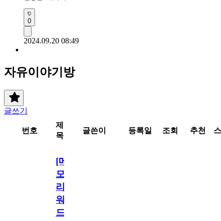
0
2024.09.20 08:49
자유이야기방
글쓰기
제
번호
글쓴이
등록일
조회
추천
목
[메
모
리
워
드