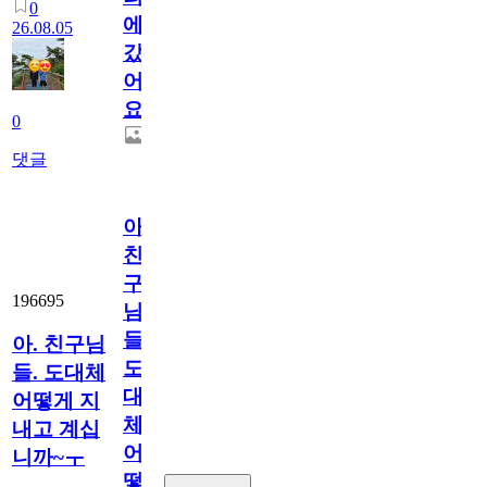
0
에
26.08.05
갔
어
요.
0
댓글
아.
친
구
196695
님
들.
아. 친구님
도
들. 도대체
대
어떻게 지
체
내고 계십
어
니까~ㅜ
떻