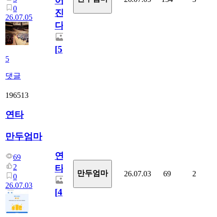
어
0
진
26.07.05
다.
[
5
]
5
댓글
196513
연타
만두엄마
연
69
2
타
만두엄마
26.07.03
69
2
0
26.07.03
[
4
]