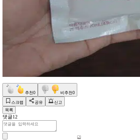
추천
0
비추천
0
스크랩
공유
신고
목록
댓글
12