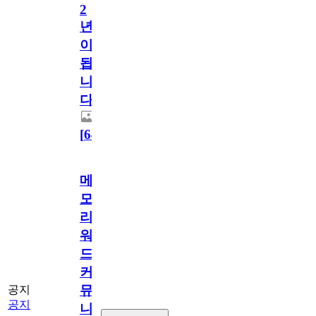
2
년
이
됩
니
다.
[
64
]
메
모
리
워
드
커
뮤
공지
공지
니