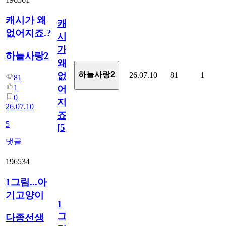
캐시가 왜
캐
없어지죠.?
시
가
하늘사랑2
왜
하늘사랑2
26.07.10
81
1
없
81
1
어
0
지
26.07.10
죠.?
5
[
5
]
댓글
196534
1그림...아
기고양이
1
그
다종선생