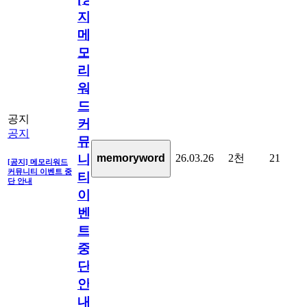
지]
메
모
리
워
드
공지
커
공지
뮤
26.03.26
2천
21
memoryword
니
[공지] 메모리워드
커뮤니티 이벤트 중
티
단 안내
이
벤
트
중
단
안
내