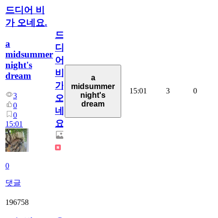
드디어 비
가 오네요.
드
a
디
midsummer
어
night's
비
dream
a
가
midsummer
15:01
3
0
night's
3
오
dream
0
네
0
요.
15:01
0
댓글
196758