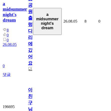
a
공
midsummer
원
night's
a
출
midsummer
dream
26.08.05
8
0
night's
렁
dream
8
다
0
리
0
에
26.08.05
갔
어
요.
0
댓글
아.
친
구
196695
님