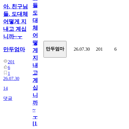
들.
아. 친구님
도
들. 도대체
대
어떻게 지
체
내고 계십
어
니까~ㅜ
떻
만두엄마
만두엄마
26.07.30
201
6
게
지
201
내
6
고
1
26.07.30
계
십
14
니
댓글
까
~
ㅜ
[
14
]