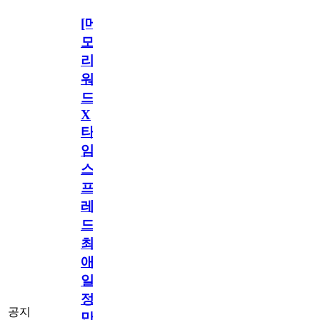
[메
모
리
워
드
X
타
임
스
프
레
드]
최
애
일
정
공지
만