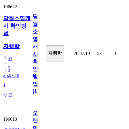
196622
당
당월소멸캐
월
시 확인방
소
법
멸
자행학
캐
자행학
26.07.19
53
1
시
53
확
1
인
0
26.07.19
방
법
1
[
1
]
댓글
오
196613
랜
만