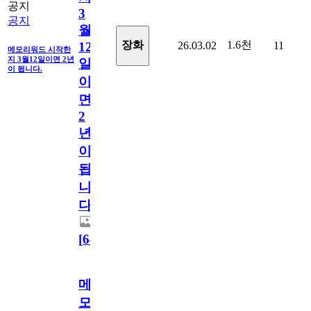
공지
3
공지
월
1.6천
장화
26.03.02
11
12
메모리워드 시작한
지 3월12일이면 2년
일
이 됩니다.
이
면
2
년
이
됩
니
다.
[
64
]
메
모