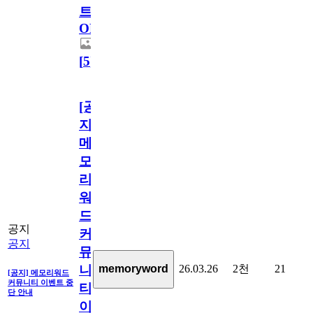
트
OPEN!
[
5
]
[공
지]
메
모
리
워
드
공지
커
공지
뮤
26.03.26
2천
21
memoryword
니
[공지] 메모리워드
커뮤니티 이벤트 중
티
단 안내
이