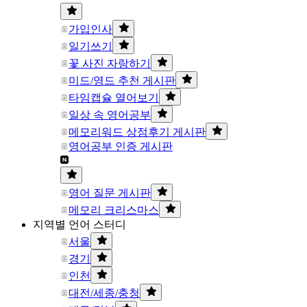
가입인사
일기쓰기
꽃 사진 자랑하기
미드/영드 추천 게시판
타임캡슐 열어보기
일상 속 영어공부
메모리워드 상점후기 게시판
영어공부 인증 게시판
영어 질문 게시판
메모리 크리스마스
지역별 언어 스터디
서울
경기
인천
대전/세종/충청