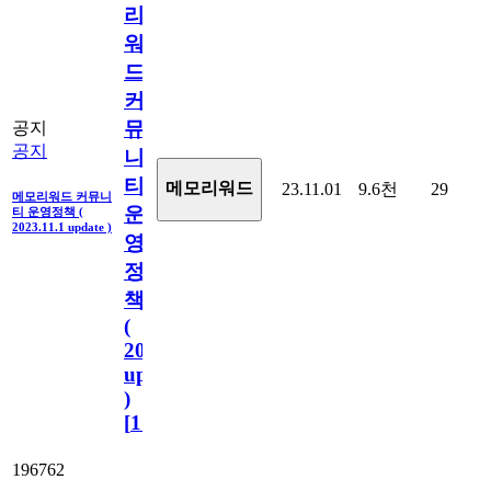
리
워
드
커
뮤
공지
공지
니
티
메모리워드
23.11.01
9.6천
29
메모리워드 커뮤니
운
티 운영정책 (
2023.11.1 update )
영
정
책
(
2023.11.1
update
)
[
110
]
196762