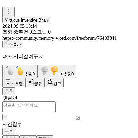
Virtuous Inventive Brian
2024.09.05 16:14
조회
65
추천
0
스크랩
0
https://community.memory-word.com/freeforum/76483841
주소복사
과자 사러갈려구요
추천
0
비추천
0
스크랩
공유
신고
목록
댓글
24
사진첨부
등록