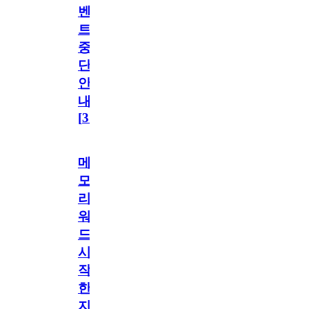
벤
트
중
단
안
내
[
31
]
메
모
리
워
드
시
작
한
지