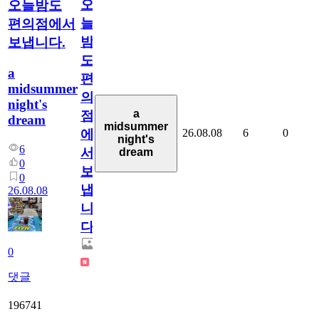
오
오늘밤도
늘
편의점에서
밤
보냅니다.
도
a
편
midsummer
의
night's
a
점
dream
midsummer
26.08.08
6
0
에
night's
6
서
dream
0
보
0
냅
26.08.08
니
다.
0
댓글
196741