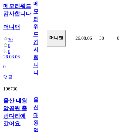
메
메모리워드
모
감사합니다
리
워
머니맨
드
머니맨
26.08.06
30
0
30
감
0
사
0
26.08.06
합
니
0
다
댓글
196730
울
울산 대왕
산
암공원 출
대
렁다리에
왕
갔어요.
암