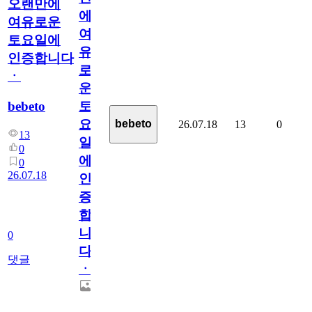
오랜만에
에
여유로운
여
토요일에
유
인증합니다
로
ㆍ
운
bebeto
토
요
bebeto
26.07.18
13
0
13
일
0
에
0
26.07.18
인
증
합
니
0
다
댓글
ㆍ