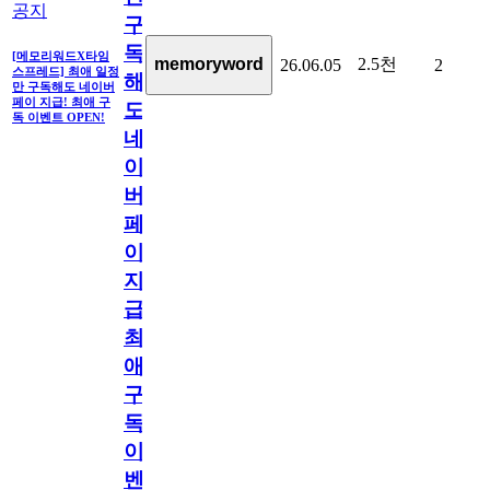
공지
구
독
[메모리워드X타임
2.5천
memoryword
26.06.05
2
스프레드] 최애 일정
해
만 구독해도 네이버
페이 지급! 최애 구
도
독 이벤트 OPEN!
네
이
버
페
이
지
급!
최
애
구
독
이
벤