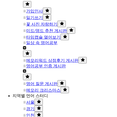
가입인사
일기쓰기
꽃 사진 자랑하기
미드/영드 추천 게시판
타임캡슐 열어보기
일상 속 영어공부
메모리워드 상점후기 게시판
영어공부 인증 게시판
영어 질문 게시판
메모리 크리스마스
지역별 언어 스터디
서울
경기
인천