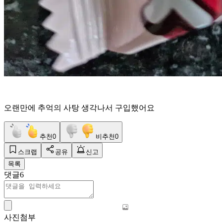
오랜만에 추억의 사탕 생각나서 구입했어요
추천
0
비추천
0
스크랩
공유
신고
목록
댓글
6
사진첨부