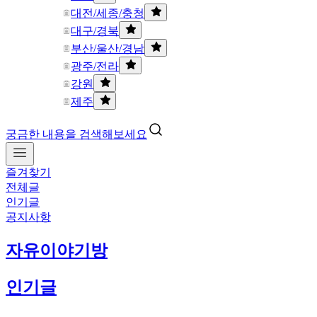
대전/세종/충청
대구/경북
부산/울산/경남
광주/전라
강원
제주
궁금한 내용을 검색해보세요
즐겨찾기
전체글
인기글
공지사항
자유이야기방
인기글