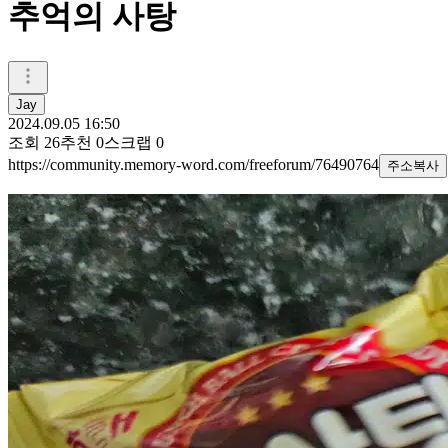
추억의 사탕
Jay
2024.09.05 16:50
조회
26
추천
0
스크랩
0
https://community.memory-word.com/freeforum/76490764
주소복사