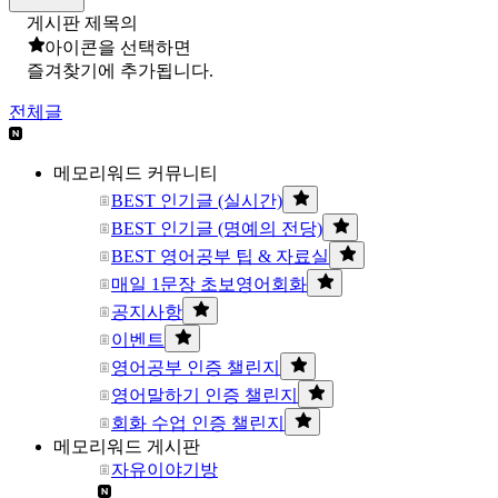
게시판 제목의
아이콘을 선택하면
즐겨찾기에 추가됩니다.
전체글
메모리워드 커뮤니티
BEST 인기글 (실시간)
BEST 인기글 (명예의 전당)
BEST 영어공부 팁 & 자료실
매일 1문장 초보영어회화
공지사항
이벤트
영어공부 인증 챌린지
영어말하기 인증 챌린지
회화 수업 인증 챌린지
메모리워드 게시판
자유이야기방