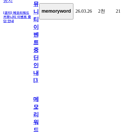
공지
뮤
26.03.26
2천
21
memoryword
니
[공지] 메모리워드
커뮤니티 이벤트 중
티
단 안내
이
벤
트
중
단
안
내
[
31
]
메
모
리
워
드