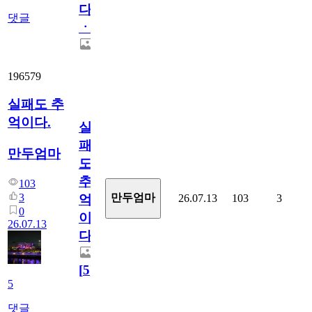
다
댓글
ㆍ
196579
실패도 추
억이다.
실
패
만두엄마
도
추
103
3
만두엄마
26.07.13
103
3
억
0
이
26.07.13
다.
[
5
]
5
댓글