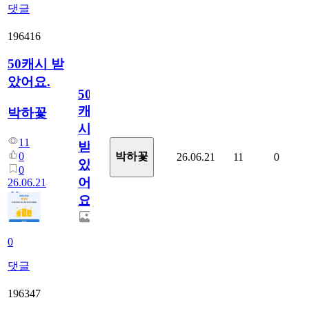
댓글
196416
50캐시 받
았어요.
50
캐
박하꽃
시
11
받
0
박하꽃
26.06.21
11
0
았
0
어
26.06.21
요.
0
댓글
196347