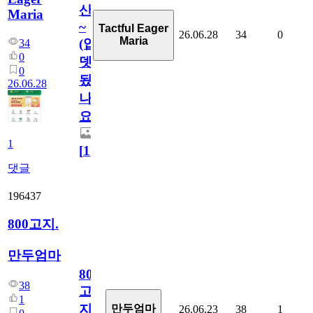
산
Maria
~
Tactful Eager
26.06.28
34
0
Maria
(업
34
0
뎃
0
됬
26.06.28
나
요)
1
[
1
]
댓글
196437
800고지.
만두엄마
800
38
고
1
지.
만두엄마
26.06.23
38
1