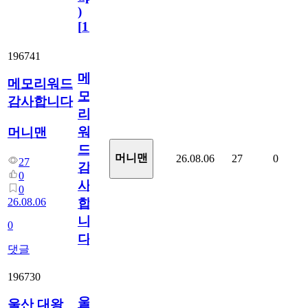
)
[
110
]
196741
메
메모리워드
모
감사합니다
리
워
머니맨
드
머니맨
26.08.06
27
0
27
감
0
사
0
26.08.06
합
니
0
다
댓글
196730
울
울산 대왕