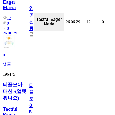
Eager
Maria
영
공
12
Tactful Eager
완
26.06.29
12
0
0
Maria
료
0
26.06.29
0
댓글
196475
티끌모아
티
태산~(업뎃
끌
됬나요)
모
아
Tactful
태
Eager