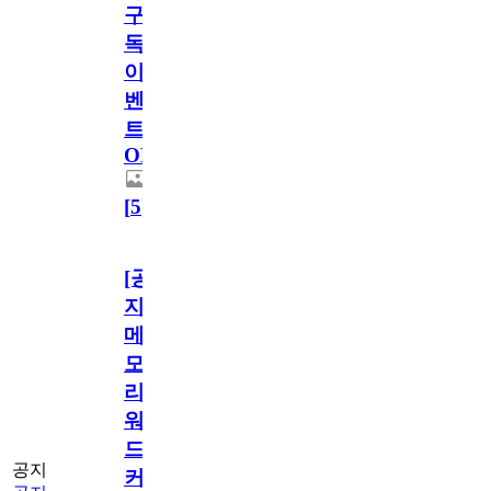
구
독
이
벤
트
OPEN!
[
5
]
[공
지]
메
모
리
워
드
공지
커