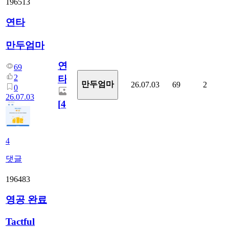
196513
연타
만두엄마
연
69
2
타
만두엄마
26.07.03
69
2
0
26.07.03
[
4
]
4
댓글
196483
영공 완료
Tactful