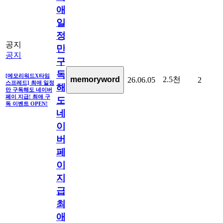
애
일
정
공지
만
공지
구
독
[메모리워드X타임
2.5천
memoryword
26.06.05
2
스프레드] 최애 일정
해
만 구독해도 네이버
페이 지급! 최애 구
도
독 이벤트 OPEN!
네
이
버
페
이
지
급!
최
애