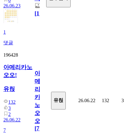
0
26.06.23
[
1
]
1
댓글
196428
아메리카노
아
오오!
메
유릱
리
카
유릱
26.06.22
132
3
132
노
3
오
2
26.06.22
오!
[
7
]
7