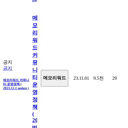
메
모
리
워
드
커
뮤
공지
공지
니
티
메모리워드
23.11.01
9.5천
29
메모리워드 커뮤니
운
티 운영정책 (
2023.11.1 update )
영
정
책
(
2023.11.1
update