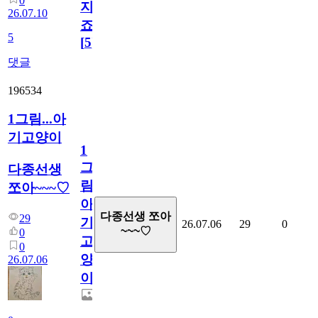
0
지
26.07.10
죠.?
5
[
5
]
댓글
196534
1그림...아
기고양이
1
그
다종선생
림...
쪼아~~~♡
아
다종선생 쪼아
29
기
26.07.06
29
0
~~~♡
0
고
0
양
26.07.06
이