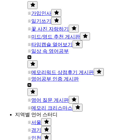
가입인사
일기쓰기
꽃 사진 자랑하기
미드/영드 추천 게시판
타임캡슐 열어보기
일상 속 영어공부
메모리워드 상점후기 게시판
영어공부 인증 게시판
영어 질문 게시판
메모리 크리스마스
지역별 언어 스터디
서울
경기
인천