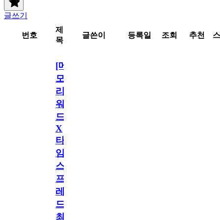
글쓰기
제
번호
글쓴이
등록일
조회
추천
목
[메
모
리
워
드
X
타
임
스
프
레
드]
최