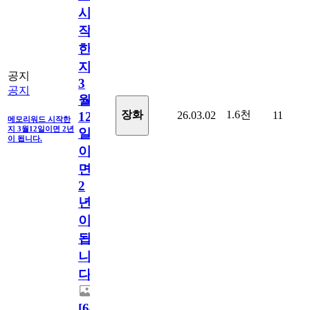
시
작
한
지
공지
3
공지
월
1.6천
장화
26.03.02
11
12
메모리워드 시작한
지 3월12일이면 2년
일
이 됩니다.
이
면
2
년
이
됩
니
다.
[
64
]