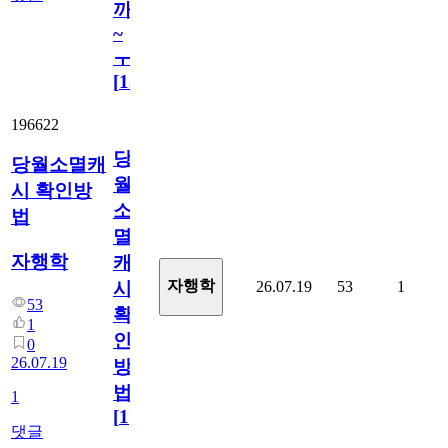
까
~
ㅜ
[
15
]
196622
당
당월소멸캐
월
시 확인방
소
법
멸
자행학
캐
자행학
26.07.19
53
1
시
53
확
1
인
0
26.07.19
방
법
1
[
1
]
댓글