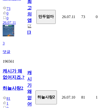
최
고
73
0
의
만두엄마
26.07.11
73
0
0
앱.
26.07.11
[
3
]
3
댓글
196561
캐시가 왜
캐
없어지죠.?
시
가
하늘사랑2
왜
하늘사랑2
26.07.10
81
1
없
81
1
어