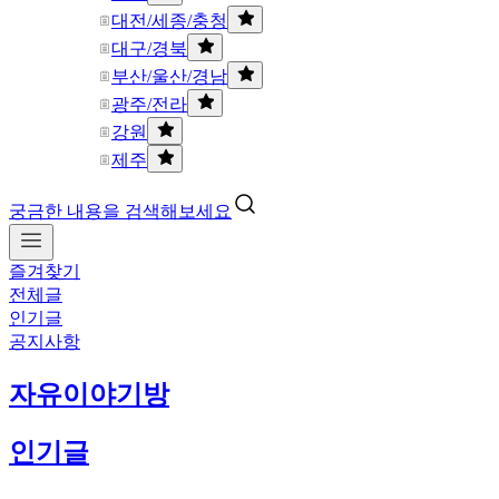
대전/세종/충청
대구/경북
부산/울산/경남
광주/전라
강원
제주
궁금한 내용을 검색해보세요
즐겨찾기
전체글
인기글
공지사항
자유이야기방
인기글