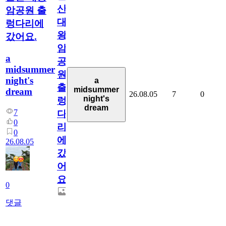
산
암공원 출
대
렁다리에
왕
갔어요.
암
a
공
midsummer
원
night's
a
출
midsummer
dream
26.08.05
7
0
night's
렁
dream
7
다
0
리
0
에
26.08.05
갔
어
요.
0
댓글