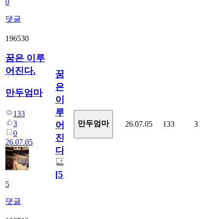
0
댓글
196530
꿈은 이루
어진다.
꿈
은
만두엄마
이
루
133
3
만두엄마
26.07.05
133
3
어
0
진
26.07.05
다.
[
5
]
5
댓글