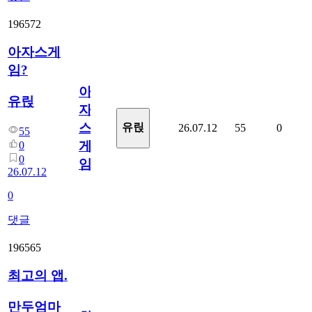
196572
아자스게
임?
아
유릱
자
스
유릱
26.07.12
55
0
55
게
0
0
임?
26.07.12
0
댓글
196565
최고의 앱.
만두엄마