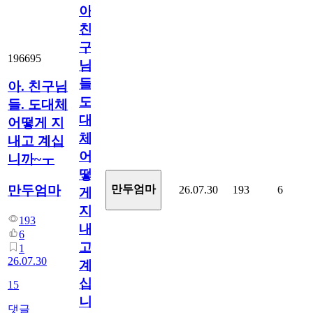
아.
친
구
196695
님
들.
아. 친구님
도
들. 도대체
대
어떻게 지
체
내고 계십
어
니까~ㅜ
떻
만두엄마
만두엄마
26.07.30
193
6
게
지
193
내
6
고
1
26.07.30
계
십
15
니
댓글