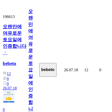
오
196613
랜
만
오랜만에
에
여유로운
여
토요일에
유
인증합니다
로
ㆍ
운
bebeto
토
요
bebeto
26.07.18
12
0
12
일
0
에
0
26.07.18
인
증
합
니
0