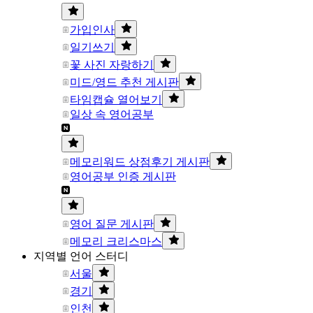
가입인사
일기쓰기
꽃 사진 자랑하기
미드/영드 추천 게시판
타임캡슐 열어보기
일상 속 영어공부
메모리워드 상점후기 게시판
영어공부 인증 게시판
영어 질문 게시판
메모리 크리스마스
지역별 언어 스터디
서울
경기
인천