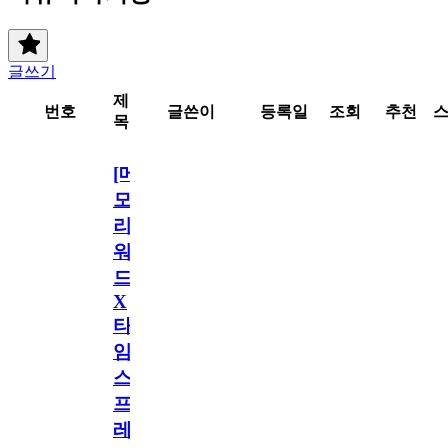
글쓰기
제
번호
글쓴이
등록일
조회
추천
목
[메
모
리
워
드
X
타
임
스
프
레