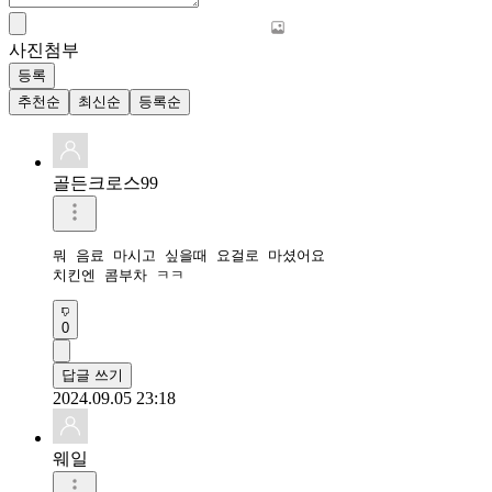
사진첨부
등록
추천순
최신순
등록순
골든크로스99
뭐 음료 마시고 싶을때 요걸로 마셨어요

치킨엔 콤부차 ㅋㅋ
0
답글 쓰기
2024.09.05 23:18
웨일