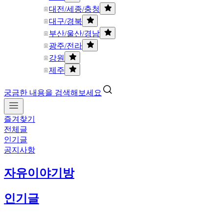
대전/세종/충청
대구/경북
부산/울산/경남
광주/전라
강원
제주
궁금한 내용을 검색해보세요
즐겨찾기
전체글
인기글
공지사항
자유이야기방
인기글