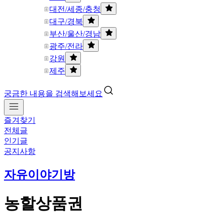
대전/세종/충청
대구/경북
부산/울산/경남
광주/전라
강원
제주
궁금한 내용을 검색해보세요
즐겨찾기
전체글
인기글
공지사항
자유이야기방
농할상품권