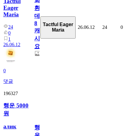
회
Tactful
Eager
환
Maria
데
8
Tactful Eager
24
26.06.12
24
0
Maria
캐
0
시
1
26.06.12
요??
0
댓글
196327
행운 5000
원
алик
행
운