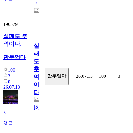
ㆍ
196579
실패도 추
억이다.
실
패
만두엄마
도
추
100
3
만두엄마
26.07.13
100
3
억
0
이
26.07.13
다.
[
5
]
5
댓글