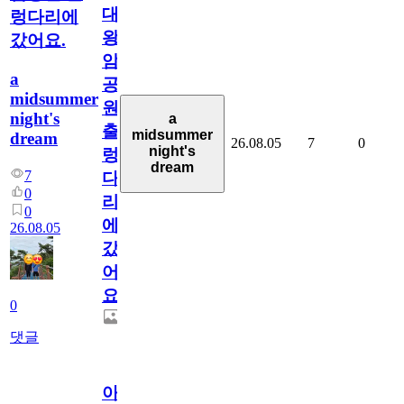
대
렁다리에
왕
갔어요.
암
a
공
midsummer
원
night's
a
출
midsummer
dream
26.08.05
7
0
night's
렁
dream
7
다
0
리
0
에
26.08.05
갔
어
요.
0
댓글
아.