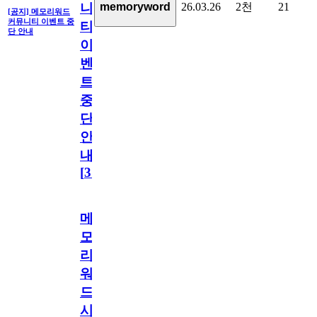
26.03.26
2천
21
memoryword
니
[공지] 메모리워드
커뮤니티 이벤트 중
티
단 안내
이
벤
트
중
단
안
내
[
31
]
메
모
리
워
드
시