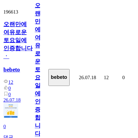
오
196613
랜
만
오랜만에
에
여유로운
여
토요일에
유
인증합니다
로
ㆍ
운
bebeto
토
요
bebeto
26.07.18
12
0
12
일
0
에
0
26.07.18
인
증
합
니
0
다
댓글