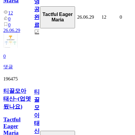
Maria
영
공
12
Tactful Eager
완
26.06.29
12
0
0
Maria
료
0
26.06.29
0
댓글
196475
티끌모아
티
태산~(업뎃
끌
됬나요)
모
아
Tactful
태
Eager
산
Maria