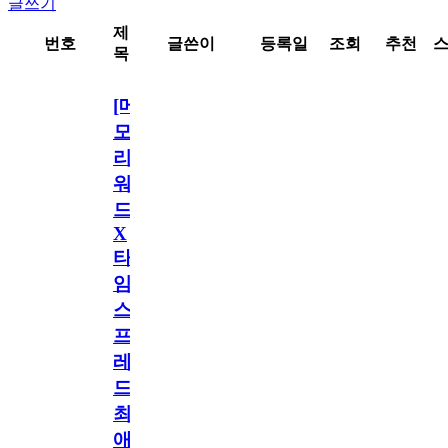
글쓰기
제
번호
글쓴이
등록일
조회
추천
목
[메
모
리
워
드
X
타
임
스
프
레
드]
최
애