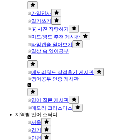
가입인사
일기쓰기
꽃 사진 자랑하기
미드/영드 추천 게시판
타임캡슐 열어보기
일상 속 영어공부
메모리워드 상점후기 게시판
영어공부 인증 게시판
영어 질문 게시판
메모리 크리스마스
지역별 언어 스터디
서울
경기
인천