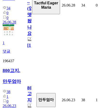
~
Tactful Eager
26.06.28
34
0
Maria
(업
34
0
뎃
0
됬
26.06.28
나
요)
1
[
1
]
댓글
196437
800고지.
만두엄마
800
38
고
1
지.
만두엄마
26.06.23
38
1
0
26.06.23