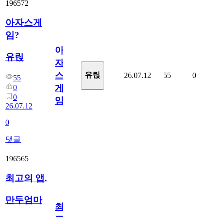
196572
아자스게
임?
아
유릱
자
스
유릱
26.07.12
55
0
55
게
0
0
임?
26.07.12
0
댓글
196565
최고의 앱.
만두엄마
최