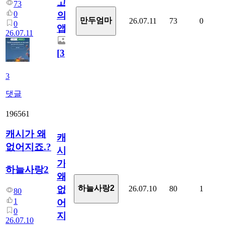
고
73
0
의
만두엄마
26.07.11
73
0
0
앱.
26.07.11
[
3
]
3
댓글
196561
캐시가 왜
캐
없어지죠.?
시
가
하늘사랑2
왜
하늘사랑2
26.07.10
80
1
없
80
1
어
0
지
26.07.10