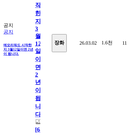
작
한
지
공지
3
공지
월
1.6천
장화
26.03.02
11
12
메모리워드 시작한
지 3월12일이면 2년
일
이 됩니다.
이
면
2
년
이
됩
니
다.
[
64
]