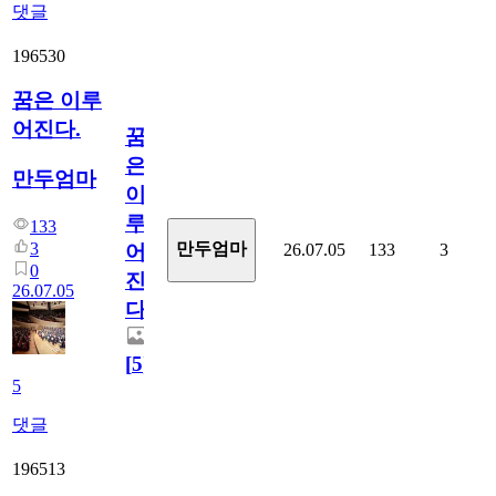
댓글
196530
꿈은 이루
어진다.
꿈
은
만두엄마
이
루
133
3
만두엄마
26.07.05
133
3
어
0
진
26.07.05
다.
[
5
]
5
댓글
196513