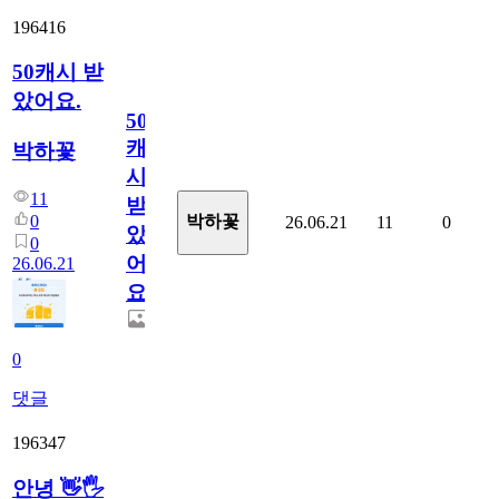
196416
50캐시 받
았어요.
50
캐
박하꽃
시
11
받
0
박하꽃
26.06.21
11
0
았
0
어
26.06.21
요.
0
댓글
196347
안녕 👋🖐