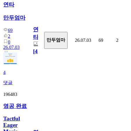
연타
만두엄마
연
69
2
타
만두엄마
26.07.03
69
2
0
26.07.03
[
4
]
4
댓글
196483
영공 완료
Tactful
Eager