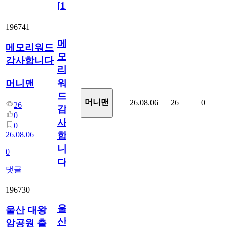
[
110
]
196741
메
메모리워드
모
감사합니다
리
워
머니맨
드
머니맨
26.08.06
26
0
26
감
0
사
0
26.08.06
합
니
0
다
댓글
196730
울
울산 대왕
산
암공원 출