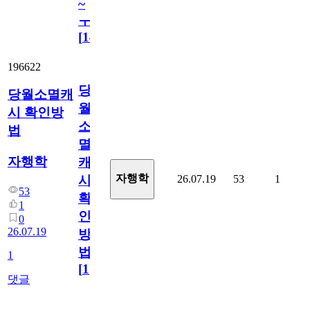
~
ㅜ
[
14
]
196622
당
당월소멸캐
월
시 확인방
소
법
멸
자행학
캐
자행학
26.07.19
53
1
시
53
확
1
인
0
26.07.19
방
법
1
[
1
]
댓글