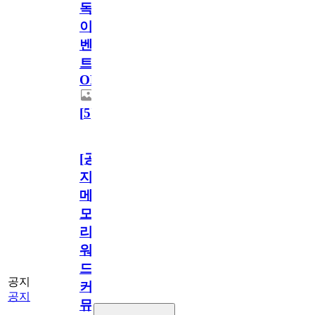
독
이
벤
트
OPEN!
[
5
]
[공
지]
메
모
리
워
드
공지
커
공지
뮤