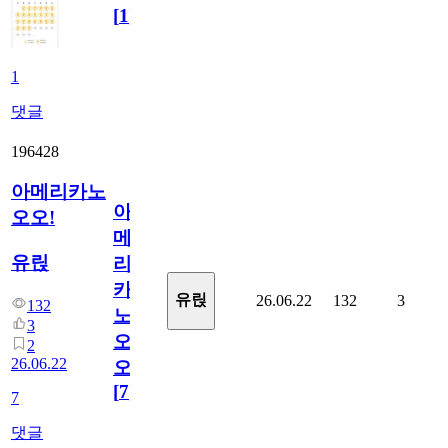
[
1
]
1
댓글
196428
아메리카노
아
오오!
메
유릱
리
카
유릱
26.06.22
132
3
132
노
3
오
2
26.06.22
오!
[
7
]
7
댓글