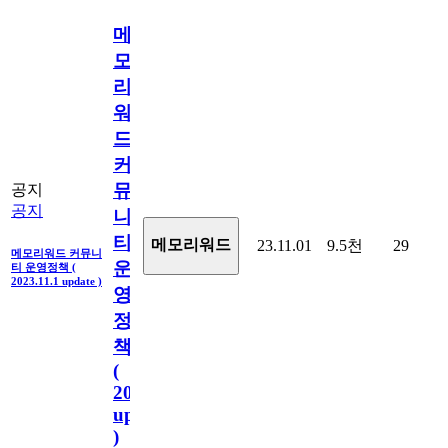
메
모
리
워
드
커
뮤
공지
공지
니
티
메모리워드
23.11.01
9.5천
29
메모리워드 커뮤니
운
티 운영정책 (
2023.11.1 update )
영
정
책
(
2023.11.1
update
)