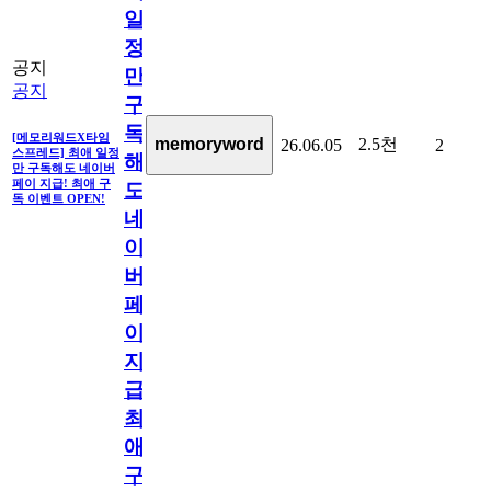
일
정
공지
만
공지
구
독
[메모리워드X타임
2.5천
memoryword
26.06.05
2
스프레드] 최애 일정
해
만 구독해도 네이버
페이 지급! 최애 구
도
독 이벤트 OPEN!
네
이
버
페
이
지
급!
최
애
구