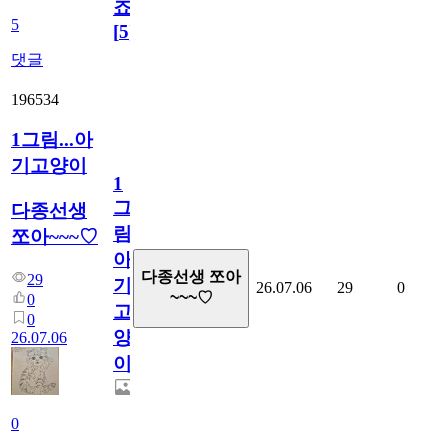
죠.?
5
[
5
]
댓글
196534
1그림...아
기고양이
1
그
다종선생
림...
쪼아~~~♡
아
다종선생 쪼아
29
기
26.07.06
29
0
~~~♡
0
고
0
양
26.07.06
이
0