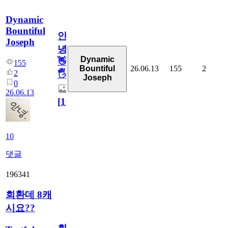
Dynamic
Bountiful
안
Joseph
녕
Dynamic
👋
155
26.06.13
155
2
Bountiful
2
🖐
Joseph
0
26.06.13
[
10
]
10
댓글
196341
회환데 8캐
시요??