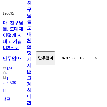
친
구
196695
님
들.
아. 친구님
도
들. 도대체
대
어떻게 지
체
내고 계십
어
니까~ㅜ
떻
만두엄마
만두엄마
26.07.30
186
6
게
지
186
내
6
고
1
26.07.30
계
십
14
니
댓글
까