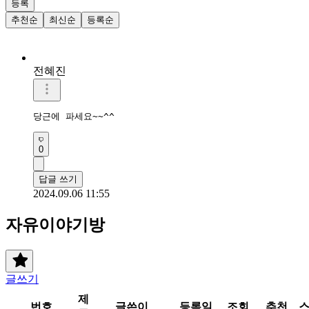
등록
추천순
최신순
등록순
전혜진
당근에 파세요~~^^
0
답글 쓰기
2024.09.06 11:55
자유이야기방
글쓰기
제
번호
글쓴이
등록일
조회
추천