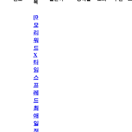
목
[메
모
리
워
드
X
타
임
스
프
레
드]
최
애
일
정