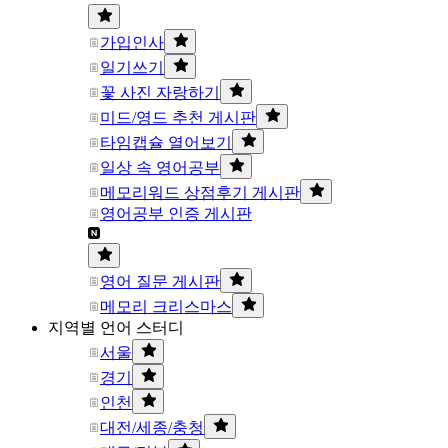
가입인사
일기쓰기
꽃 사진 자랑하기
미드/영드 추천 게시판
타임캡슐 열어보기
일상 속 영어공부
메모리워드 상점후기 게시판
영어공부 인증 게시판
영어 질문 게시판
메모리 크리스마스
지역별 언어 스터디
서울
경기
인천
대전/세종/충청