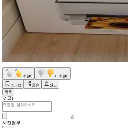
추천
0
비추천
0
스크랩
공유
신고
목록
댓글
1
사진첨부