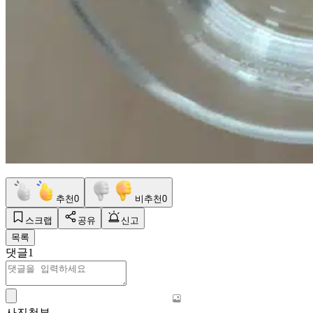
추천
0
비추천
0
스크랩
공유
신고
목록
댓글
1
사진첨부