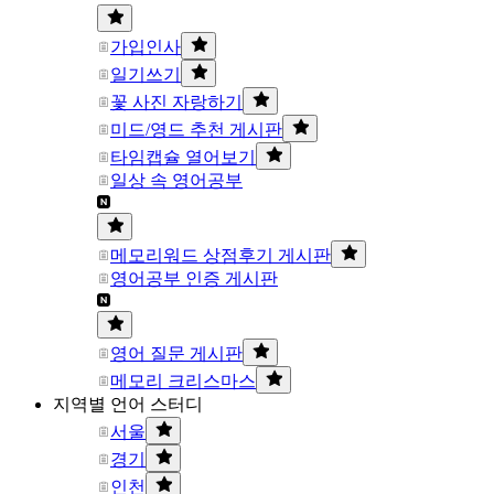
가입인사
일기쓰기
꽃 사진 자랑하기
미드/영드 추천 게시판
타임캡슐 열어보기
일상 속 영어공부
메모리워드 상점후기 게시판
영어공부 인증 게시판
영어 질문 게시판
메모리 크리스마스
지역별 언어 스터디
서울
경기
인천