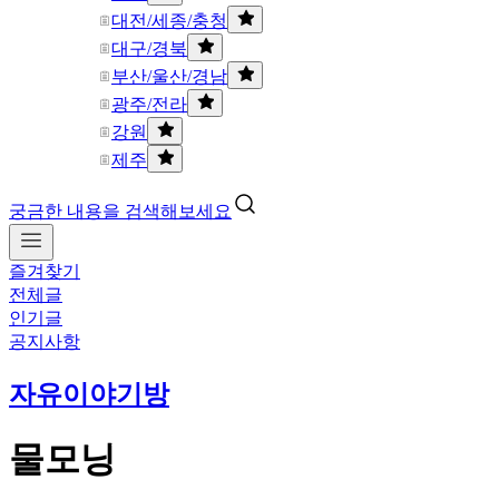
대전/세종/충청
대구/경북
부산/울산/경남
광주/전라
강원
제주
궁금한 내용을 검색해보세요
즐겨찾기
전체글
인기글
공지사항
자유이야기방
물모닝