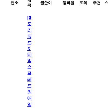
제
번호
글쓴이
등록일
조회
추천
목
[메
모
리
워
드
X
타
임
스
프
레
드]
최
애
일