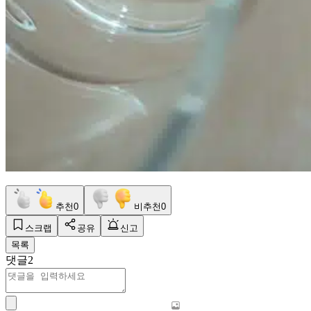
추천
0
비추천
0
스크랩
공유
신고
목록
댓글
2