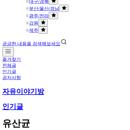
대구/경북
부산/울산/경남
광주/전라
강원
제주
궁금한 내용을 검색해보세요
즐겨찾기
전체글
인기글
공지사항
자유이야기방
인기글
유산균