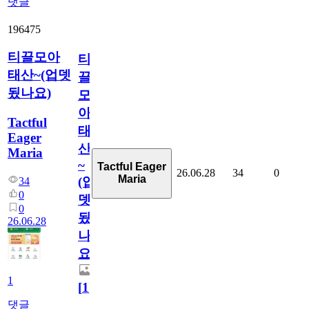
댓글
196475
티끌모아
티
태산~(업뎃
끌
됬나요)
모
아
Tactful
태
Eager
산
Maria
~
Tactful Eager
26.06.28
34
0
Maria
(업
34
0
뎃
0
됬
26.06.28
나
요)
1
[
1
]
댓글