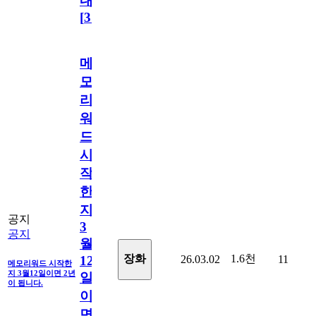
내
[
31
]
메
모
리
워
드
시
작
한
지
공지
3
공지
월
1.6천
장화
26.03.02
11
12
메모리워드 시작한
지 3월12일이면 2년
일
이 됩니다.
이
면