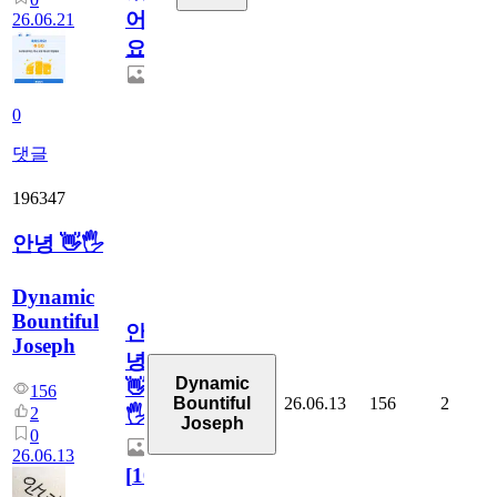
어
26.06.21
요.
0
댓글
196347
안녕 👋🖐
Dynamic
Bountiful
안
Joseph
녕
Dynamic
👋
156
26.06.13
156
2
Bountiful
2
🖐
Joseph
0
26.06.13
[
10
]