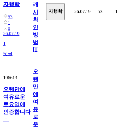
자행학
캐
자행학
26.07.19
53
1
시
53
확
1
인
0
26.07.19
방
법
1
[
1
]
댓글
오
196613
랜
만
오랜만에
에
여유로운
여
토요일에
유
인증합니다
로
ㆍ
운