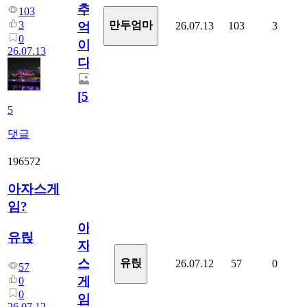
추
103
3
만두엄마
26.07.13
103
3
억
0
이
26.07.13
다.
[
5
]
5
댓글
196572
아자스게
임?
아
유릱
자
스
유릱
26.07.12
57
0
57
게
0
0
임?
26.07.12