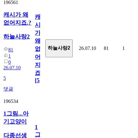
196561
캐시가 왜
캐
없어지죠.?
시
가
하늘사랑2
왜
하늘사랑2
26.07.10
81
1
없
81
1
어
0
지
26.07.10
죠.?
5
[
5
]
댓글
196534
1그림...아
기고양이
1
그
다종선생