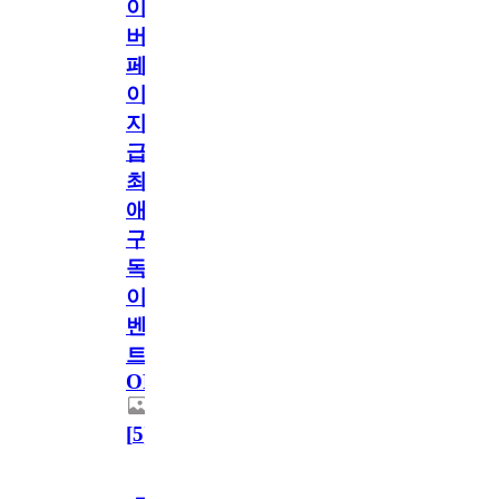
이
버
페
이
지
급!
최
애
구
독
이
벤
트
OPEN!
[
5
]