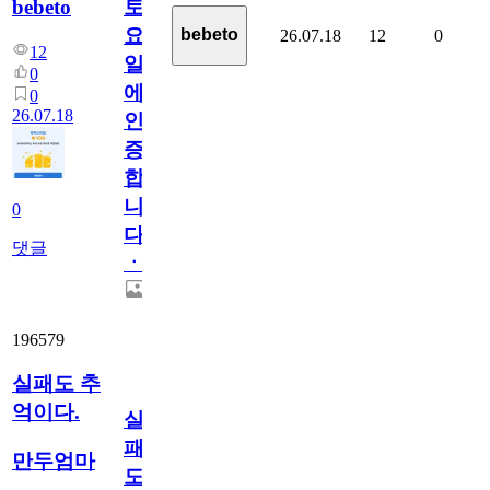
bebeto
토
요
bebeto
26.07.18
12
0
12
일
0
에
0
26.07.18
인
증
합
니
0
다
댓글
ㆍ
196579
실패도 추
억이다.
실
패
만두엄마
도