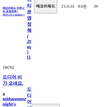
티
메모리워드
23.11.01
9.6천
29
메모리워드 커뮤니
운
티 운영정책 (
2023.11.1 update )
영
정
책
(
2023.11.1
update
)
[
110
]
196762
드디어 비
가 오네요.
드
a
디
midsummer
어
night's