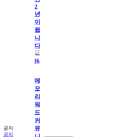
2
년
이
됩
니
다.
[
64
]
메
모
리
워
드
커
뮤
공지
공지
니