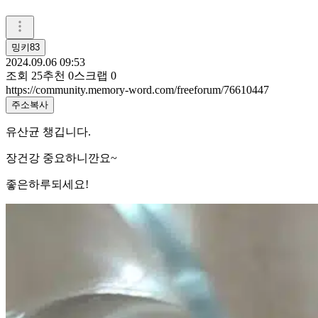
밍키83
2024.09.06 09:53
조회
25
추천
0
스크랩
0
https://community.memory-word.com/freeforum/76610447
주소복사
유산균 챙깁니다.
장건강 중요하니깐요~
좋은하루되세요!