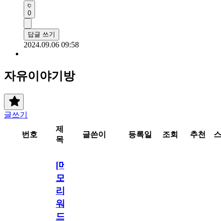
0
답글 쓰기
2024.09.06 09:58
자유이야기방
글쓰기
제
번호
글쓴이
등록일
조회
추천
목
[메
모
리
워
드