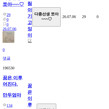
림...
쪼아~~~♡
아
다종선생 쪼아
29
기
26.07.06
29
0
~~~♡
0
고
0
양
26.07.06
이
0
댓글
196530
꿈은 이루
어진다.
꿈
은
만두엄마
이
루
134