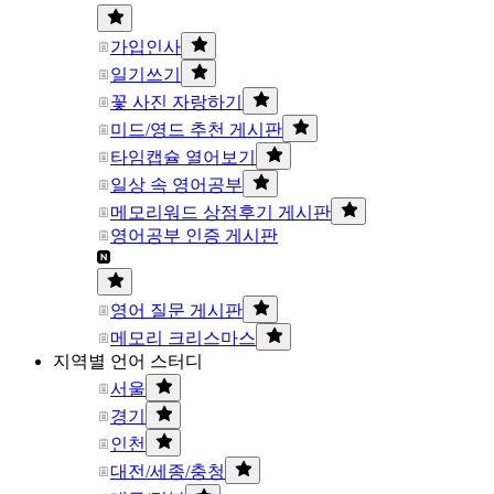
가입인사
일기쓰기
꽃 사진 자랑하기
미드/영드 추천 게시판
타임캡슐 열어보기
일상 속 영어공부
메모리워드 상점후기 게시판
영어공부 인증 게시판
영어 질문 게시판
메모리 크리스마스
지역별 언어 스터디
서울
경기
인천
대전/세종/충청