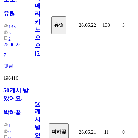
메
유릱
리
카
유릱
26.06.22
133
3
133
노
3
오
2
26.06.22
오!
[
7
]
7
댓글
196416
50캐시 받
았어요.
50
캐
박하꽃
시
11
받
0
박하꽃
26.06.21
11
0
았
0