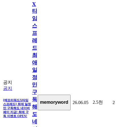
X
타
임
스
프
레
드]
최
애
일
정
공지
만
공지
구
독
[메모리워드X타임
2.5천
memoryword
26.06.05
2
스프레드] 최애 일정
해
만 구독해도 네이버
페이 지급! 최애 구
도
독 이벤트 OPEN!
네