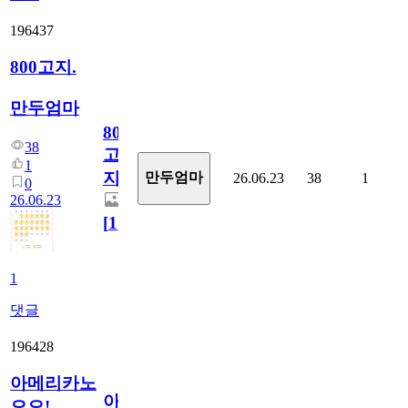
196437
800고지.
만두엄마
800
38
고
1
지.
만두엄마
26.06.23
38
1
0
26.06.23
[
1
]
1
댓글
196428
아메리카노
아
오오!