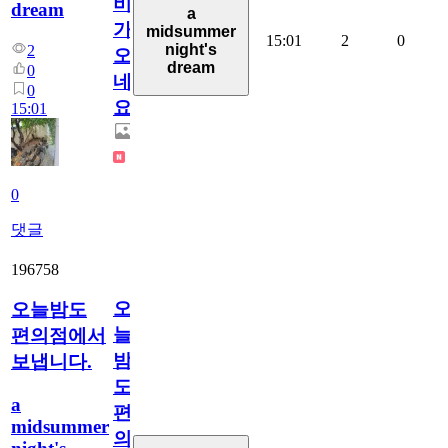
비
dream
a
가
midsummer
15:01
2
0
night's
2
오
dream
0
네
0
요.
15:01
0
댓글
196758
오
오늘밤도
늘
편의점에서
밤
보냅니다.
도
a
편
midsummer
의