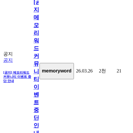
[공
지]
메
모
리
워
드
공지
커
공지
뮤
26.03.26
2천
21
memoryword
니
[공지] 메모리워드
커뮤니티 이벤트 중
티
단 안내
이
벤
트
중
단
안