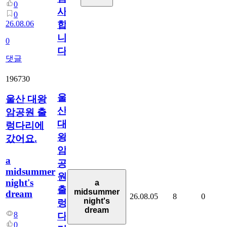
0
사
0
26.08.06
합
니
0
다
댓글
196730
울
울산 대왕
산
암공원 출
대
렁다리에
왕
갔어요.
암
a
공
midsummer
원
night's
a
출
midsummer
dream
26.08.05
8
0
night's
렁
dream
8
다
0