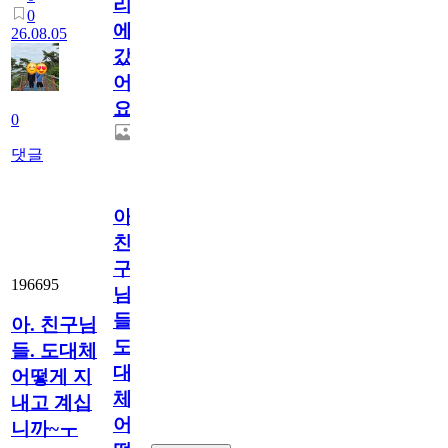
리
0
에
26.08.05
갔
어
요.
0
댓글
아.
친
구
196695
님
들.
아. 친구님
도
들. 도대체
대
어떻게 지
체
내고 계십
어
니까~ㅜ