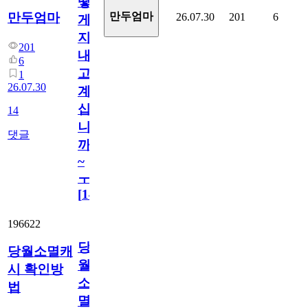
떻
만두엄마
만두엄마
26.07.30
201
6
게
지
201
내
6
고
1
26.07.30
계
십
14
니
댓글
까
~
ㅜ
[
14
]
196622
당
당월소멸캐
월
시 확인방
소
법
멸