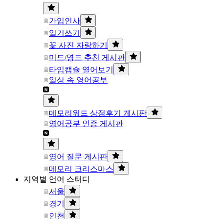
가입인사
일기쓰기
꽃 사진 자랑하기
미드/영드 추천 게시판
타임캡슐 열어보기
일상 속 영어공부
메모리워드 상점후기 게시판
영어공부 인증 게시판
영어 질문 게시판
메모리 크리스마스
지역별 언어 스터디
서울
경기
인천