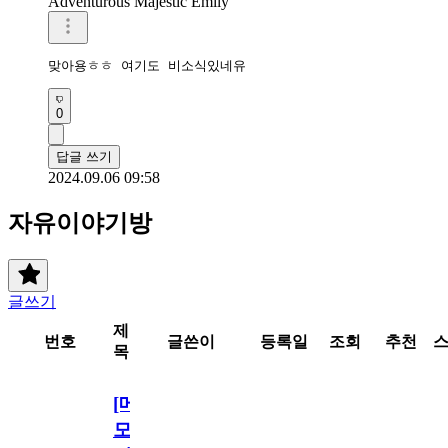
Adventurous Majestic Emily
맞아용ㅎㅎ 여기도 비소식있네유
0
답글 쓰기
2024.09.06 09:58
자유이야기방
글쓰기
제
번호
글쓴이
등록일
조회
추천
목
[메
모