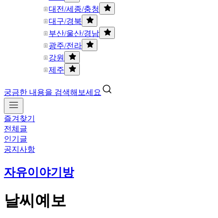
대전/세종/충청
대구/경북
부산/울산/경남
광주/전라
강원
제주
궁금한 내용을 검색해보세요
즐겨찾기
전체글
인기글
공지사항
자유이야기방
날씨예보