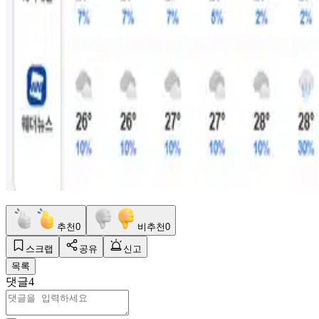
추천
0
비추천
0
스크랩
공유
신고
목록
댓글
4