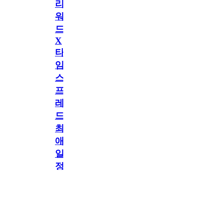
리
워
드
X
타
임
스
프
레
드]
최
애
일
정
공지
만
공지
구
독
[메모리워드X타임
2.5천
memoryword
26.06.05
2
스프레드] 최애 일정
해