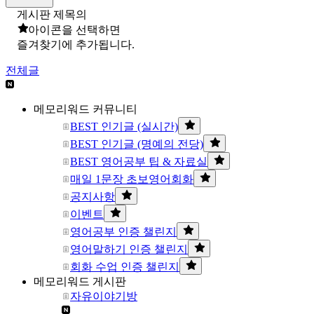
게시판 제목의
아이콘을 선택하면
즐겨찾기에 추가됩니다.
전체글
메모리워드 커뮤니티
BEST 인기글 (실시간)
BEST 인기글 (명예의 전당)
BEST 영어공부 팁 & 자료실
매일 1문장 초보영어회화
공지사항
이벤트
영어공부 인증 챌린지
영어말하기 인증 챌린지
회화 수업 인증 챌린지
메모리워드 게시판
자유이야기방