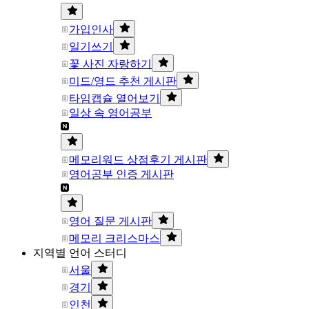
가입인사
일기쓰기
꽃 사진 자랑하기
미드/영드 추천 게시판
타임캡슐 열어보기
일상 속 영어공부
메모리워드 상점후기 게시판
영어공부 인증 게시판
영어 질문 게시판
메모리 크리스마스
지역별 언어 스터디
서울
경기
인천