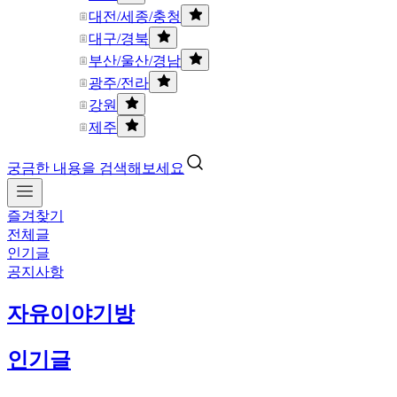
대전/세종/충청
대구/경북
부산/울산/경남
광주/전라
강원
제주
궁금한 내용을 검색해보세요
즐겨찾기
전체글
인기글
공지사항
자유이야기방
인기글