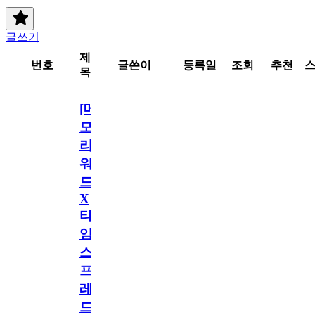
글쓰기
제
번호
글쓴이
등록일
조회
추천
목
[메
모
리
워
드
X
타
임
스
프
레
드]