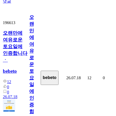
댓글
오
196613
랜
만
오랜만에
에
여유로운
여
토요일에
유
인증합니다
로
ㆍ
운
bebeto
토
요
bebeto
26.07.18
12
0
12
일
0
에
0
26.07.18
인
증
합