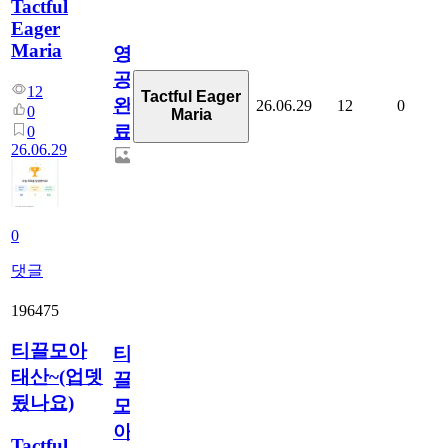
Tactful
Eager
Maria
영
공
12
Tactful Eager
완
26.06.29
12
0
0
Maria
료
0
26.06.29
0
댓글
196475
티끌모아
티
태산~(업뎃
끌
됬나요)
모
아
Tactful