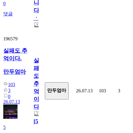
니
0
다
댓글
ㆍ
196579
실패도 추
억이다.
실
패
만두엄마
도
추
103
3
만두엄마
26.07.13
103
3
억
0
이
26.07.13
다.
[
5
]
5