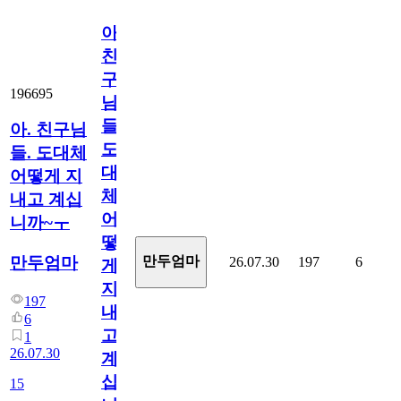
아.
친
구
196695
님
들.
아. 친구님
도
들. 도대체
대
어떻게 지
체
내고 계십
어
니까~ㅜ
떻
만두엄마
만두엄마
26.07.30
197
6
게
지
197
내
6
고
1
26.07.30
계
십
15