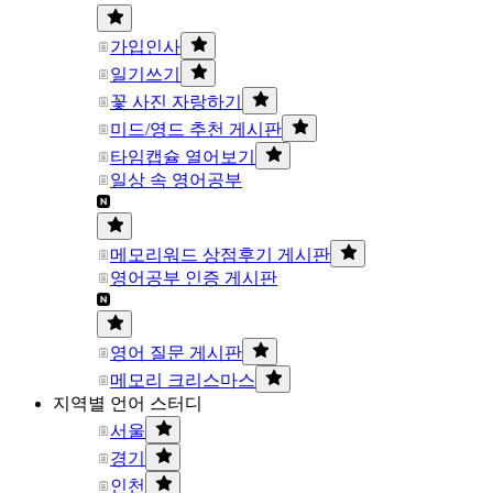
가입인사
일기쓰기
꽃 사진 자랑하기
미드/영드 추천 게시판
타임캡슐 열어보기
일상 속 영어공부
메모리워드 상점후기 게시판
영어공부 인증 게시판
영어 질문 게시판
메모리 크리스마스
지역별 언어 스터디
서울
경기
인천