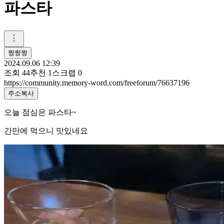
파스타
짱짱짱
2024.09.06 12:39
조회
44
추천
1
스크랩
0
https://community.memory-word.com/freeforum/76637196
주소복사
오늘 점심은 파스타~
간만에 먹으니 맛있네요