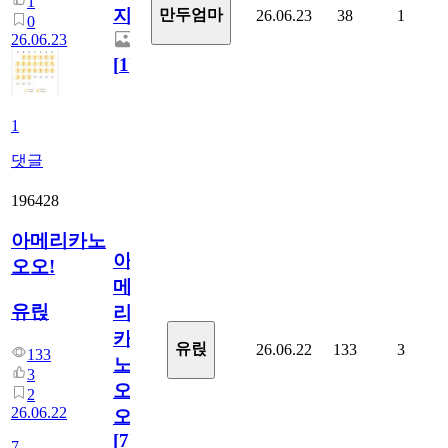
1
지.
만두엄마
26.06.23
38
1
0
26.06.23
[
1
]
1
댓글
196428
아메리카노
아
오오!
메
유릱
리
카
유릱
26.06.22
133
3
133
노
3
오
2
26.06.22
오!
[
7
]
7