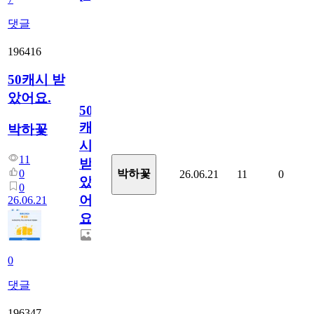
댓글
196416
50캐시 받
았어요.
50
캐
박하꽃
시
11
받
0
박하꽃
26.06.21
11
0
았
0
어
26.06.21
요.
0
댓글
196347