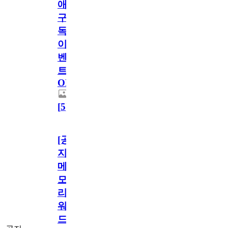
애
구
독
이
벤
트
OPEN!
[
5
]
[공
지]
메
모
리
워
드