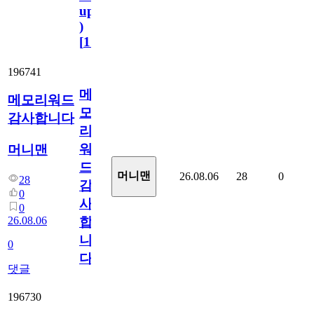
update
)
[
110
]
196741
메
메모리워드
모
감사합니다
리
워
머니맨
드
머니맨
26.08.06
28
0
28
감
0
사
0
26.08.06
합
니
0
다
댓글
196730