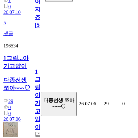
1
어
0
지
26.07.10
죠.?
5
[
5
]
댓글
196534
1그림...아
기고양이
1
그
다종선생
림...
쪼아~~~♡
아
다종선생 쪼아
29
기
26.07.06
29
0
~~~♡
0
고
0
양
26.07.06
이