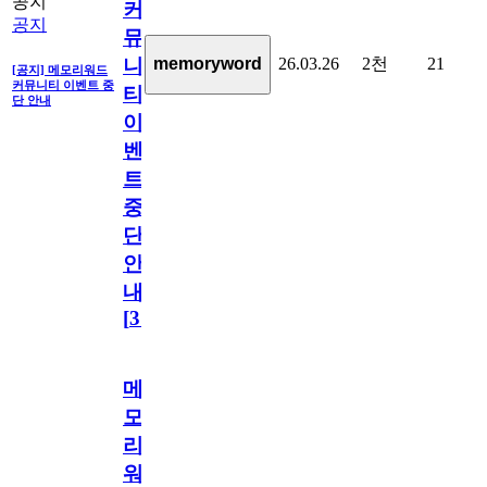
공지
커
공지
뮤
26.03.26
2천
21
memoryword
니
[공지] 메모리워드
커뮤니티 이벤트 중
티
단 안내
이
벤
트
중
단
안
내
[
31
]
메
모
리
워