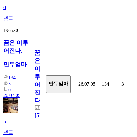
0
댓글
196530
꿈은 이루
어진다.
꿈
은
만두엄마
이
루
134
3
만두엄마
26.07.05
134
3
어
0
진
26.07.05
다.
[
5
]
5
댓글