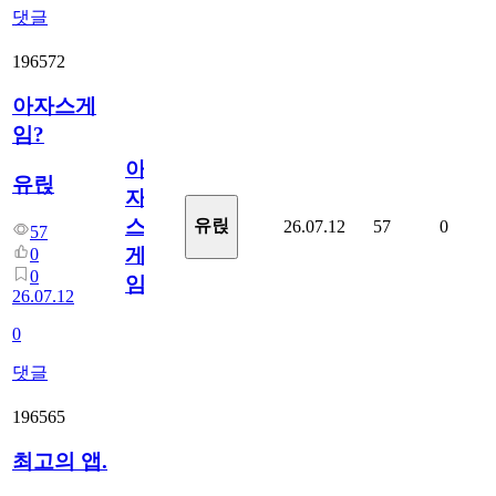
댓글
196572
아자스게
임?
아
유릱
자
스
유릱
26.07.12
57
0
57
게
0
0
임?
26.07.12
0
댓글
196565
최고의 앱.