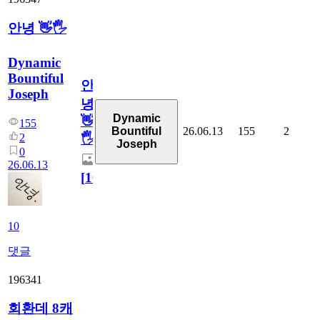
안녕 👋🖐
Dynamic
Bountiful
안
Joseph
녕
Dynamic
👋
155
26.06.13
155
2
Bountiful
2
🖐
Joseph
0
26.06.13
[
10
]
10
댓글
196341
회환데 8캐