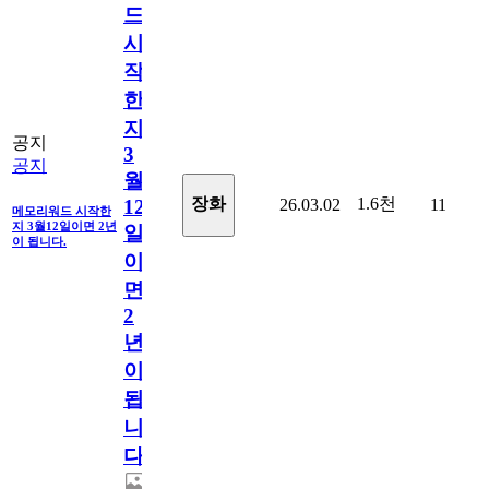
드
시
작
한
지
공지
3
공지
월
1.6천
장화
26.03.02
11
12
메모리워드 시작한
지 3월12일이면 2년
일
이 됩니다.
이
면
2
년
이
됩
니
다.