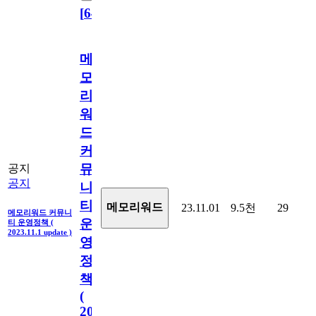
[
64
]
메
모
리
워
드
커
뮤
공지
공지
니
티
메모리워드
23.11.01
9.5천
29
메모리워드 커뮤니
운
티 운영정책 (
2023.11.1 update )
영
정
책
(
2023.11.1