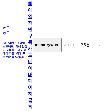
최
애
일
정
공지
만
공지
구
독
[메모리워드X타임
2.5천
memoryword
26.06.05
2
스프레드] 최애 일정
해
만 구독해도 네이버
페이 지급! 최애 구
도
독 이벤트 OPEN!
네
이
버
페
이
지
급!
최