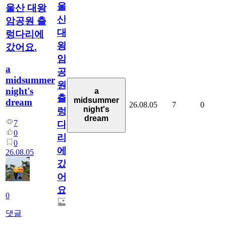
울
울산 대왕
산
암공원 출
대
렁다리에
왕
갔어요.
암
a
공
midsummer
원
night's
a
출
midsummer
dream
26.08.05
7
0
night's
렁
dream
7
다
0
리
0
에
26.08.05
갔
어
요.
0
댓글