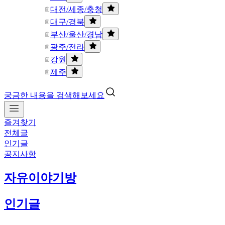
대전/세종/충청
대구/경북
부산/울산/경남
광주/전라
강원
제주
궁금한 내용을 검색해보세요
즐겨찾기
전체글
인기글
공지사항
자유이야기방
인기글