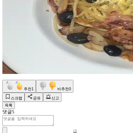
추천
1
비추천
0
스크랩
공유
신고
목록
댓글
5