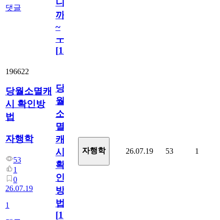
니
댓글
까
~
ㅜ
[
15
]
196622
당
당월소멸캐
월
시 확인방
소
법
멸
자행학
캐
자행학
26.07.19
53
1
시
53
확
1
인
0
26.07.19
방
법
1
[
1
]