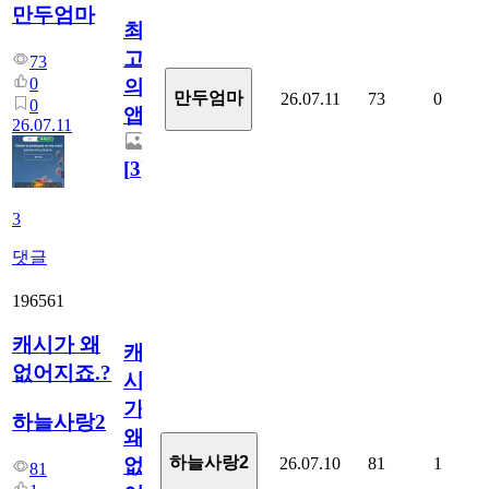
만두엄마
최
고
73
0
의
만두엄마
26.07.11
73
0
0
앱.
26.07.11
[
3
]
3
댓글
196561
캐시가 왜
캐
없어지죠.?
시
가
하늘사랑2
왜
하늘사랑2
26.07.10
81
1
없
81