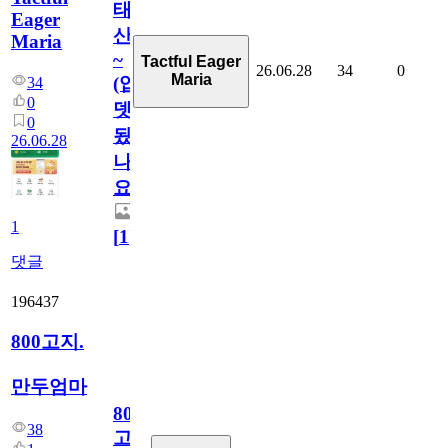
태
Eager
산
Maria
~
Tactful Eager
26.06.28
34
0
Maria
(업
34
0
뎃
0
됬
26.06.28
나
요)
1
[
1
]
댓글
196437
800고지.
만두엄마
800
38
고