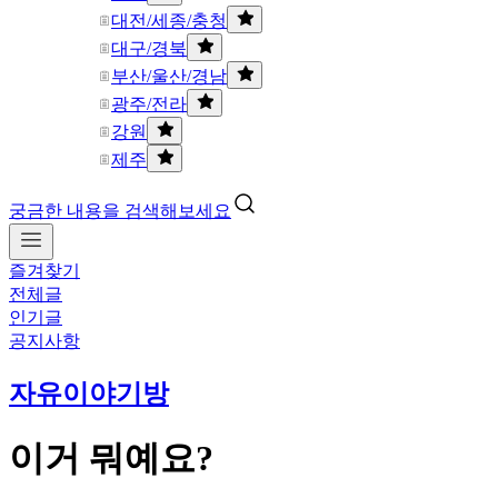
대전/세종/충청
대구/경북
부산/울산/경남
광주/전라
강원
제주
궁금한 내용을 검색해보세요
즐겨찾기
전체글
인기글
공지사항
자유이야기방
이거 뭐예요?