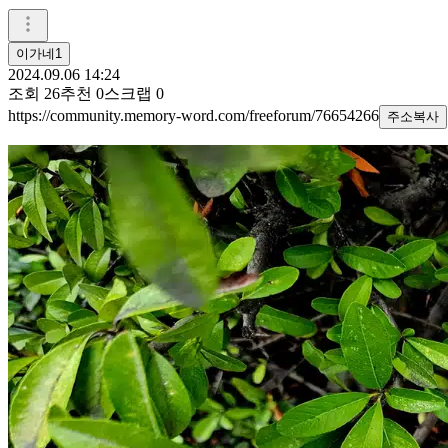
이가네1
2024.09.06 14:24
조회
26
추천
0
스크랩
0
https://community.memory-word.com/freeforum/76654266
주소복사