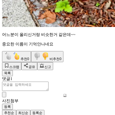
어느분이 올리신거랑 비슷한거 같은데~~
중요한 이름이 기억안나네요
추천
0
비추천
0
스크랩
공유
신고
목록
댓글
1
사진첨부
등록
추천순
최신순
등록순