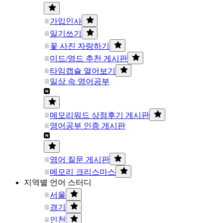
가입인사
일기쓰기
꽃 사진 자랑하기
미드/영드 추천 게시판
타임캡슐 열어보기
일상 속 영어공부
메모리워드 상점후기 게시판
영어공부 인증 게시판
영어 질문 게시판
메모리 크리스마스
지역별 언어 스터디
서울
경기
인천