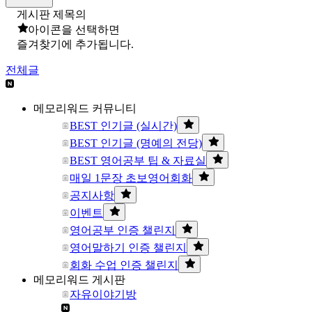
게시판 제목의
아이콘을 선택하면
즐겨찾기에 추가됩니다.
전체글
메모리워드 커뮤니티
BEST 인기글 (실시간)
BEST 인기글 (명예의 전당)
BEST 영어공부 팁 & 자료실
매일 1문장 초보영어회화
공지사항
이벤트
영어공부 인증 챌린지
영어말하기 인증 챌린지
회화 수업 인증 챌린지
메모리워드 게시판
자유이야기방