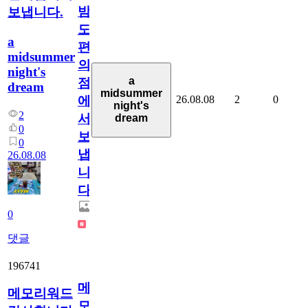
밤
보냅니다.
도
a
편
midsummer
의
night's
a
점
dream
midsummer
26.08.08
2
0
에
night's
2
서
dream
0
보
0
냅
26.08.08
니
다.
0
댓글
196741
메
메모리워드
모