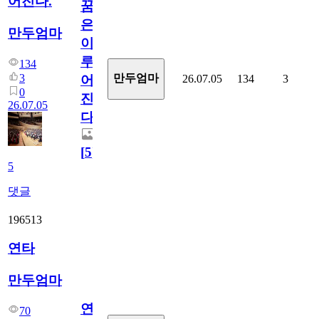
어진다.
꿈
은
만두엄마
이
루
134
3
만두엄마
26.07.05
134
3
어
0
진
26.07.05
다.
[
5
]
5
댓글
196513
연타
만두엄마
연
70