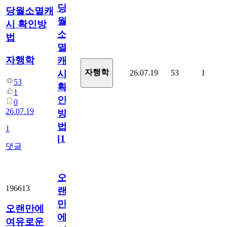
당
당월소멸캐
월
시 확인방
소
법
멸
자행학
캐
자행학
26.07.19
53
1
시
53
확
1
인
0
26.07.19
방
법
1
[
1
]
댓글
오
196613
랜
만
오랜만에
에
여유로운