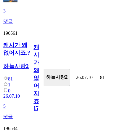
3
댓글
196561
캐시가 왜
캐
없어지죠.?
시
가
하늘사랑2
왜
하늘사랑2
26.07.10
81
1
없
81
1
어
0
지
26.07.10
죠.?
5
[
5
]
댓글
196534