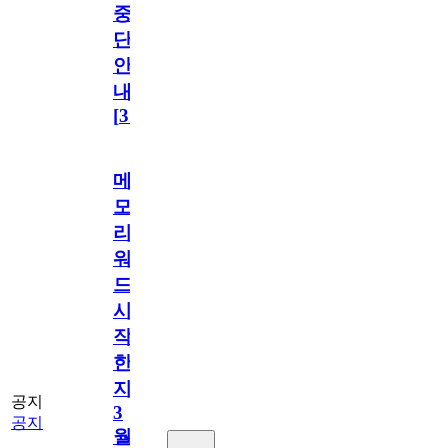
중
단
안
내
[
31
]
메
모
리
워
드
시
작
한
지
공지
3
공지
월