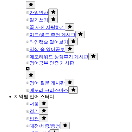
가입인사
일기쓰기
꽃 사진 자랑하기
미드/영드 추천 게시판
타임캡슐 열어보기
일상 속 영어공부
메모리워드 상점후기 게시판
영어공부 인증 게시판
영어 질문 게시판
메모리 크리스마스
지역별 언어 스터디
서울
경기
인천
대전/세종/충청