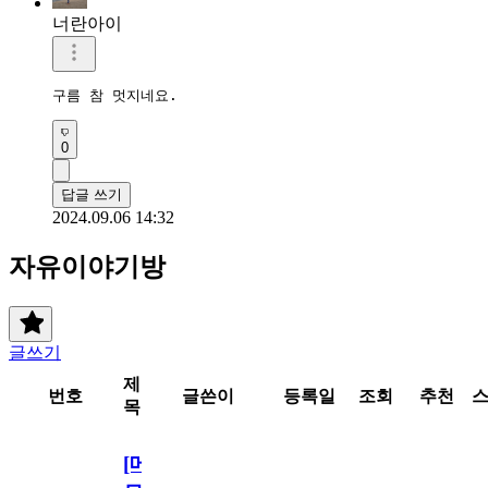
너란아이
구름 참 멋지네요.
0
답글 쓰기
2024.09.06 14:32
자유이야기방
글쓰기
제
번호
글쓴이
등록일
조회
추천
목
[메