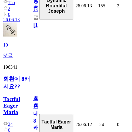
Dynamic
👋
155
26.06.13
155
2
Bountiful
2
🖐
Joseph
0
26.06.13
[
10
]
10
댓글
196341
회환데 8캐
시요??
회
Tactful
Eager
환
Maria
데
8
Tactful Eager
24
26.06.12
24
0
Maria
캐
0