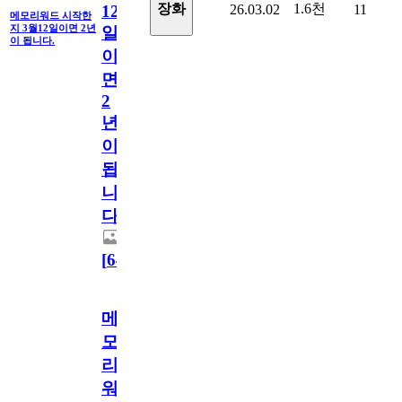
1.6천
장화
26.03.02
11
12
메모리워드 시작한
지 3월12일이면 2년
일
이 됩니다.
이
면
2
년
이
됩
니
다.
[
64
]
메
모
리
워