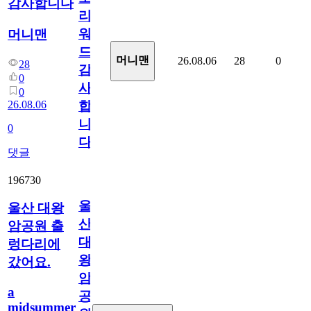
감사합니다
리
워
머니맨
드
머니맨
26.08.06
28
0
28
감
0
사
0
26.08.06
합
니
0
다
댓글
196730
울
울산 대왕
산
암공원 출
대
렁다리에
왕
갔어요.
암
a
공
midsummer