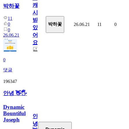
캐
박하꽃
시
11
받
0
박하꽃
26.06.21
11
0
았
0
어
26.06.21
요.
0
댓글
196347
안녕 👋🖐
Dynamic
Bountiful
안
Joseph
녕