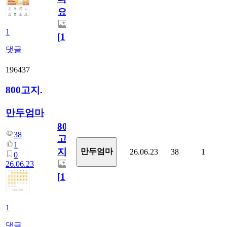
요)
1
[
1
]
댓글
196437
800고지.
만두엄마
800
38
고
1
지.
만두엄마
26.06.23
38
1
0
26.06.23
[
1
]
1
댓글