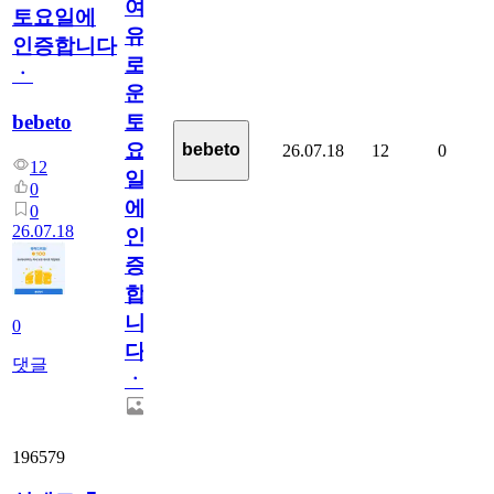
여
토요일에
유
인증합니다
로
ㆍ
운
bebeto
토
요
bebeto
26.07.18
12
0
12
일
0
에
0
26.07.18
인
증
합
니
0
다
댓글
ㆍ
196579