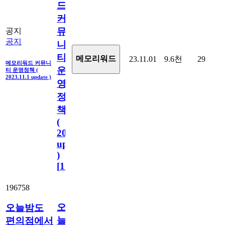
드
커
뮤
공지
공지
니
티
메모리워드
23.11.01
9.6천
29
메모리워드 커뮤니
운
티 운영정책 (
2023.11.1 update )
영
정
책
(
2023.11.1
update
)
[
110
]
196758
오
오늘밤도
늘
편의점에서