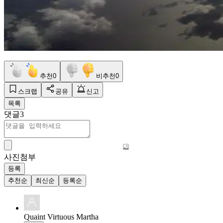
추천
0
비추천
0
스크랩
공유
신고
목록
댓글
3
사진첨부
등록
추천순
최신순
등록순
Quaint Virtuous Martha