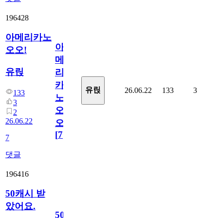
196428
아메리카노
아
오오!
메
유릱
리
카
유릱
26.06.22
133
3
133
노
3
오
2
26.06.22
오!
[
7
]
7
댓글
196416
50캐시 받
았어요.
50