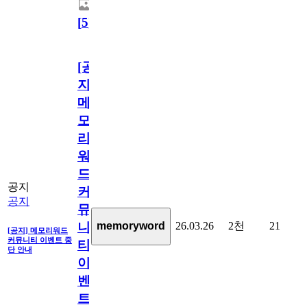
[
5
]
[공
지]
메
모
리
워
드
공지
커
공지
뮤
26.03.26
2천
21
memoryword
니
[공지] 메모리워드
커뮤니티 이벤트 중
티
단 안내
이
벤
트