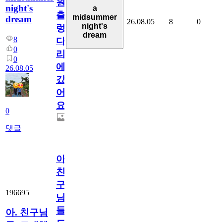
원
night's
a
출
midsummer
dream
26.08.05
8
0
night's
렁
dream
8
다
0
리
0
에
26.08.05
갔
어
요.
0
댓글
아.
친
구
196695
님
들.
아. 친구님