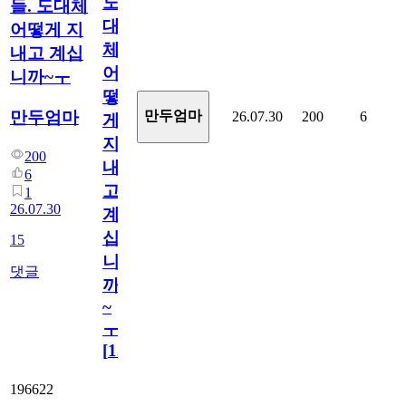
도
들. 도대체
대
어떻게 지
체
내고 계십
어
니까~ㅜ
떻
만두엄마
만두엄마
26.07.30
200
6
게
지
200
내
6
고
1
26.07.30
계
십
15
니
댓글
까
~
ㅜ
[
15
]
196622