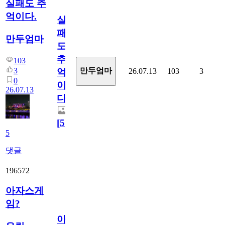
실패도 추
억이다.
실
패
만두엄마
도
추
103
3
만두엄마
26.07.13
103
3
억
0
이
26.07.13
다.
[
5
]
5
댓글
196572
아자스게
임?
아