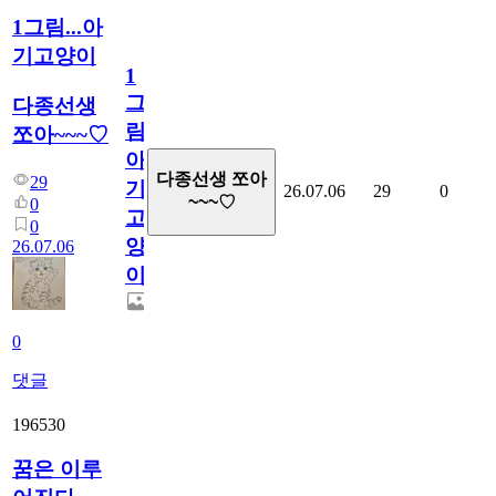
1그림...아
기고양이
1
그
다종선생
림...
쪼아~~~♡
아
다종선생 쪼아
29
기
26.07.06
29
0
~~~♡
0
고
0
양
26.07.06
이
0
댓글
196530
꿈은 이루