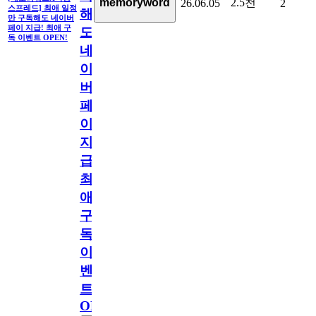
2.5천
memoryword
26.06.05
2
스프레드] 최애 일정
해
만 구독해도 네이버
페이 지급! 최애 구
도
독 이벤트 OPEN!
네
이
버
페
이
지
급!
최
애
구
독
이
벤
트
OPEN!