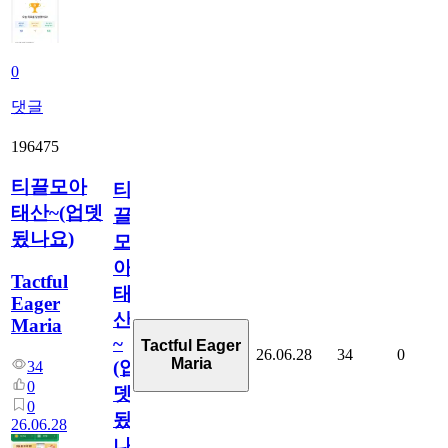
0
댓글
196475
티끌모아
티
태산~(업뎃
끌
됬나요)
모
아
Tactful
태
Eager
산
Maria
~
Tactful Eager
26.06.28
34
0
Maria
(업
34
0
뎃
0
됬
26.06.28
나