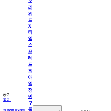
모
리
워
드
X
타
임
스
프
레
드]
최
애
일
정
공지
만
공지
구
독
[메모리워드X타임