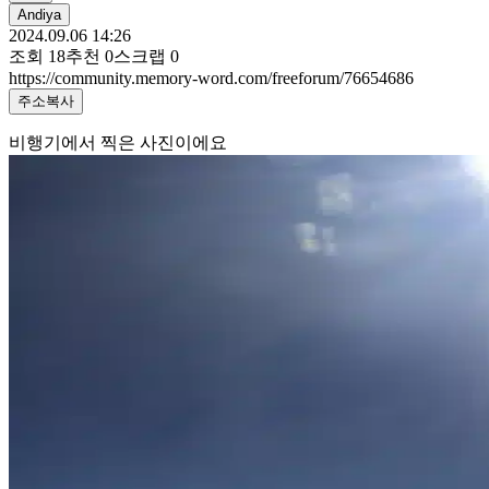
Andiya
2024.09.06 14:26
조회
18
추천
0
스크랩
0
https://community.memory-word.com/freeforum/76654686
주소복사
비행기에서 찍은 사진이에요