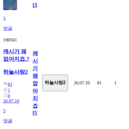
[
3
]
3
댓글
196561
캐시가 왜
캐
없어지죠.?
시
가
하늘사랑2
왜
하늘사랑2
26.07.10
81
1
없
81
1
어
0
지
26.07.10
죠.?
5
[
5
]
댓글