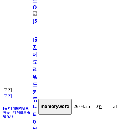
트
OPEN!
[
5
]
[공
지]
메
모
리
워
드
공지
커
공지
뮤
26.03.26
2천
21
memoryword
니
[공지] 메모리워드
커뮤니티 이벤트 중
티
단 안내
이