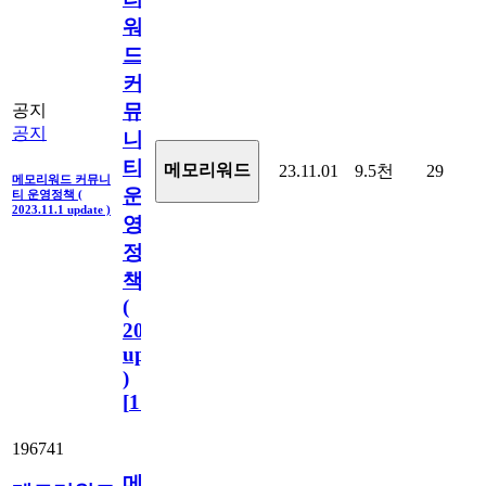
워
드
커
뮤
공지
공지
니
티
메모리워드
23.11.01
9.5천
29
메모리워드 커뮤니
운
티 운영정책 (
2023.11.1 update )
영
정
책
(
2023.11.1
update
)
[
110
]
196741
메