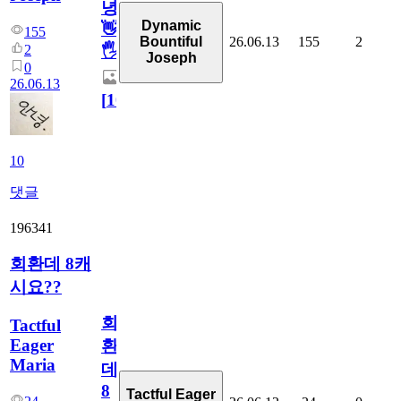
녕
Dynamic
👋
155
26.06.13
155
2
Bountiful
2
🖐
Joseph
0
26.06.13
[
10
]
10
댓글
196341
회환데 8캐
시요??
회
Tactful
Eager
환
Maria
데
8
Tactful Eager