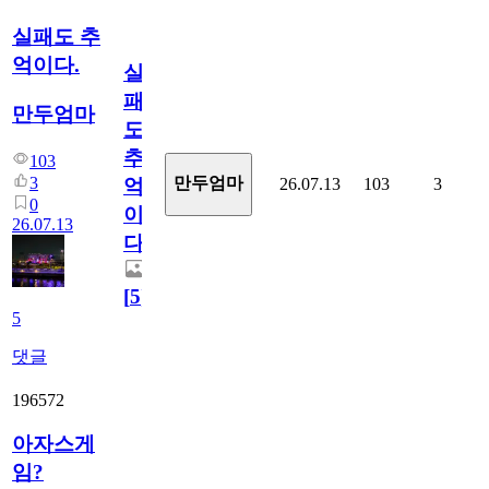
실패도 추
억이다.
실
패
만두엄마
도
추
103
3
만두엄마
26.07.13
103
3
억
0
이
26.07.13
다.
[
5
]
5
댓글
196572
아자스게
임?