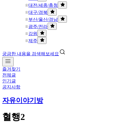
대전/세종/충청
대구/경북
부산/울산/경남
광주/전라
강원
제주
궁금한 내용을 검색해보세요
즐겨찾기
전체글
인기글
공지사항
자유이야기방
혈행2