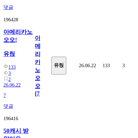
댓글
196428
아메리카노
아
오오!
메
유릱
리
카
유릱
26.06.22
133
3
133
노
3
오
2
26.06.22
오!
[
7
]
7
댓글
196416
50캐시 받