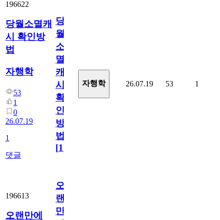
196622
당
당월소멸캐
월
시 확인방
소
법
멸
자행학
캐
자행학
26.07.19
53
1
시
53
확
1
인
0
26.07.19
방
법
1
[
1
]
댓글
오
196613
랜
만
오랜만에