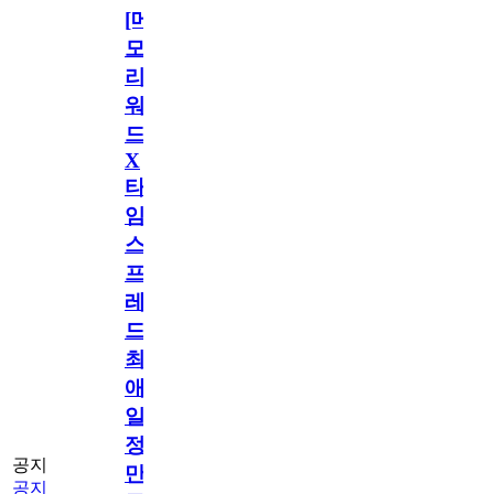
[메
모
리
워
드
X
타
임
스
프
레
드]
최
애
일
정
공지
만
공지