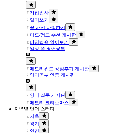
가입인사
일기쓰기
꽃 사진 자랑하기
미드/영드 추천 게시판
타임캡슐 열어보기
일상 속 영어공부
메모리워드 상점후기 게시판
영어공부 인증 게시판
영어 질문 게시판
메모리 크리스마스
지역별 언어 스터디
서울
경기
인천