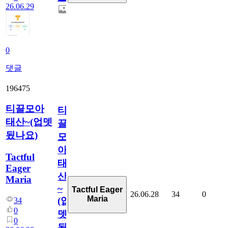
26.06.29
0
댓글
196475
티끌모아
티
태산~(업뎃
끌
됬나요)
모
아
Tactful
태
Eager
산
Maria
~
Tactful Eager
26.06.28
34
0
Maria
(업
34
0
뎃
0
됬