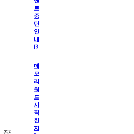
벤
트
중
단
안
내
[
31
]
메
모
리
워
드
시
작
한
지
공지