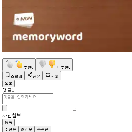
추천
0
비추천
0
스크랩
공유
신고
목록
댓글
1
사진첨부
등록
추천순
최신순
등록순