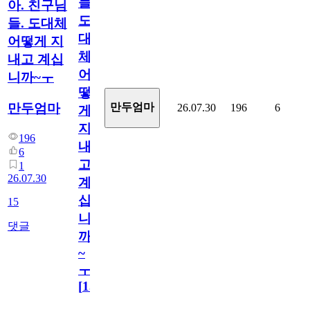
들.
아. 친구님
도
들. 도대체
대
어떻게 지
체
내고 계십
어
니까~ㅜ
떻
만두엄마
만두엄마
26.07.30
196
6
게
지
196
내
6
고
1
26.07.30
계
십
15
니
댓글
까
~
ㅜ
[
15
]