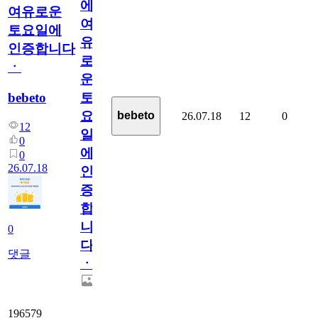
에
여유로운
여
토요일에
유
인증합니다
로
ㆍ
운
bebeto
토
요
bebeto
26.07.18
12
0
12
일
0
에
0
26.07.18
인
증
합
니
0
다
댓글
ㆍ
196579