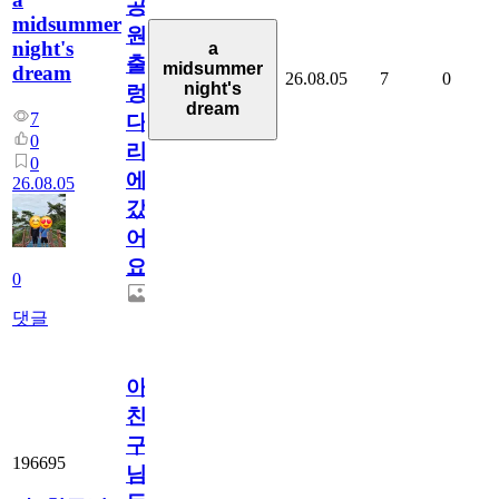
공
midsummer
원
night's
a
출
midsummer
dream
26.08.05
7
0
night's
렁
dream
7
다
0
리
0
에
26.08.05
갔
어
요.
0
댓글
아.
친
구
196695
님