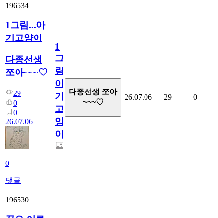
196534
1그림...아
기고양이
1
그
다종선생
림...
쪼아~~~♡
아
다종선생 쪼아
29
기
26.07.06
29
0
~~~♡
0
고
0
양
26.07.06
이
0
댓글
196530