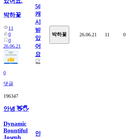
았어요.
50
캐
박하꽃
시
11
받
0
박하꽃
26.06.21
11
0
았
0
어
26.06.21
요.
0
댓글
196347
안녕 👋🖐
Dynamic
Bountiful
안
Joseph