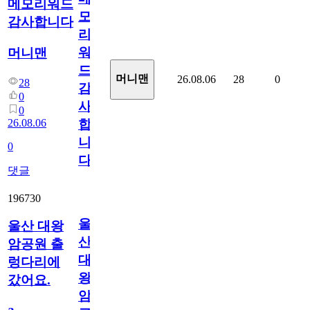
메모리워드
모
감사합니다
리
워
머니맨
드
머니맨
26.08.06
28
0
28
감
0
사
0
26.08.06
합
니
0
다
댓글
196730
울
울산 대왕
산
암공원 출
대
렁다리에
왕
갔어요.
암
a