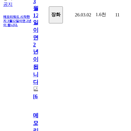
3
공지
월
1.6천
장화
26.03.02
11
12
메모리워드 시작한
지 3월12일이면 2년
일
이 됩니다.
이
면
2
년
이
됩
니
다.
[
64
]
메
모
리