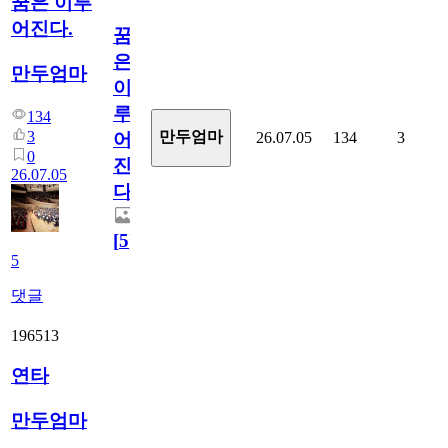
꿈은 이루
어진다.
꿈
은
만두엄마
이
루
134
3
만두엄마
26.07.05
134
3
어
0
진
26.07.05
다.
[
5
]
5
댓글
196513
연타
만두엄마