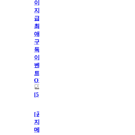
이
지
급!
최
애
구
독
이
벤
트
OPEN!
[
5
]
[공
지]
메