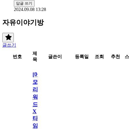
답글 쓰기
2024.09.08 13:28
자유이야기방
글쓰기
제
번호
글쓴이
등록일
조회
추천
목
[메
모
리
워
드
X
타
임