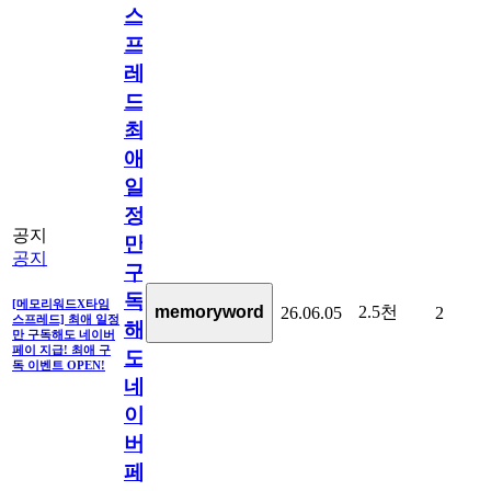
스
프
레
드]
최
애
일
정
공지
만
공지
구
독
[메모리워드X타임
2.5천
memoryword
26.06.05
2
스프레드] 최애 일정
해
만 구독해도 네이버
페이 지급! 최애 구
도
독 이벤트 OPEN!
네
이
버
페