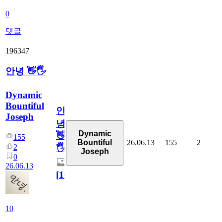
0
댓글
196347
안녕 👋🖐
Dynamic
Bountiful
안
Joseph
녕
Dynamic
👋
155
26.06.13
155
2
Bountiful
2
🖐
Joseph
0
26.06.13
[
10
]
10