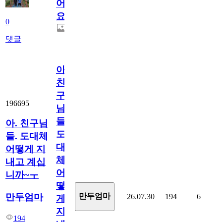
어
요.
0
댓글
아.
친
구
196695
님
들.
아. 친구님
도
들. 도대체
대
어떻게 지
체
내고 계십
어
니까~ㅜ
떻
만두엄마
만두엄마
26.07.30
194
6
게
지
194