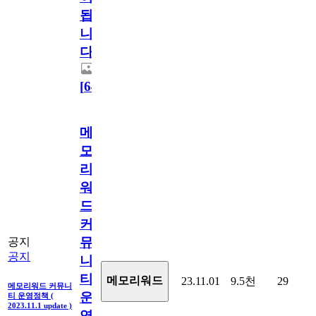
됩
니
다.
[
64
]
메
모
리
워
드
커
뮤
공지
공지
니
티
메모리워드
23.11.01
9.5천
29
메모리워드 커뮤니
운
티 운영정책 (
2023.11.1 update )
영