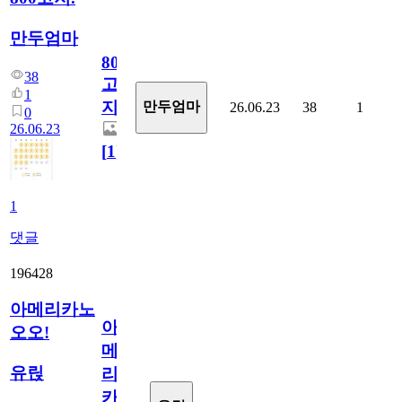
만두엄마
800
38
고
1
지.
만두엄마
26.06.23
38
1
0
26.06.23
[
1
]
1
댓글
196428
아메리카노
아
오오!
메
유릱
리
카