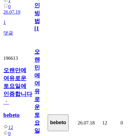
1
인
0
26.07.19
방
법
1
[
1
]
댓글
오
196613
랜
만
오랜만에
에
여유로운
여
토요일에
유
인증합니다
로
ㆍ
운
bebeto
토
요
bebeto
26.07.18
12
0
12
일
0