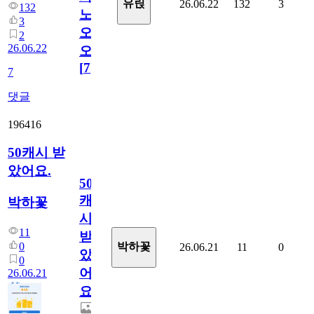
유릱
26.06.22
132
3
132
노
3
오
2
26.06.22
오!
[
7
]
7
댓글
196416
50캐시 받
았어요.
50
캐
박하꽃
시
11
받
0
박하꽃
26.06.21
11
0
았
0
어
26.06.21
요.