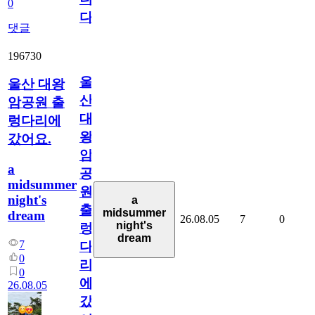
0
다
댓글
196730
울
울산 대왕
산
암공원 출
대
렁다리에
왕
갔어요.
암
a
공
midsummer
원
night's
a
출
midsummer
dream
26.08.05
7
0
night's
렁
dream
7
다
0
리
0
에
26.08.05
갔