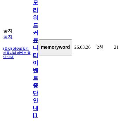
모
리
워
드
공지
커
공지
뮤
26.03.26
2천
21
memoryword
니
[공지] 메모리워드
커뮤니티 이벤트 중
티
단 안내
이
벤
트
중
단
안
내
[
31
]