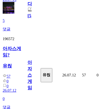
다.
[
5
]
5
댓글
196572
아자스게
임?
아
유릱
자
스
유릱
26.07.12
57
0
57
게
0
0
임?
26.07.12
0
댓글