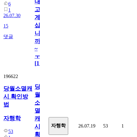
내
6
고
1
26.07.30
계
십
15
니
댓글
까
~
ㅜ
[
15
]
196622
당
당월소멸캐
월
시 확인방
소
법
멸
자행학
캐
자행학
26.07.19
53
1
시
53
확