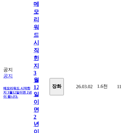
메
모
리
워
드
시
작
한
지
공지
3
공지
월
1.6천
장화
26.03.02
11
12
메모리워드 시작한
지 3월12일이면 2년
일
이 됩니다.
이
면
2
년
이