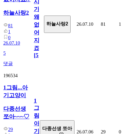
시
가
하늘사랑2
왜
하늘사랑2
26.07.10
81
1
없
81
1
어
0
지
26.07.10
죠.?
5
[
5
]
댓글
196534
1그림...아
기고양이
1
그
다종선생
림...
쪼아~~~♡
아
다종선생 쪼아
29
기
26.07.06
29
0