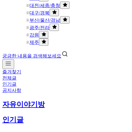
대전/세종/충청
대구/경북
부산/울산/경남
광주/전라
강원
제주
궁금한 내용을 검색해보세요
즐겨찾기
전체글
인기글
공지사항
자유이야기방
인기글