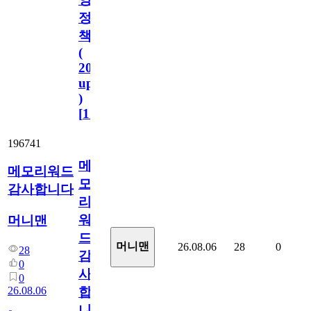
정
책
(
2023.11.1
update
)
[
110
]
196741
메
메모리워드
모
감사합니다
리
워
머니맨
드
머니맨
26.08.06
28
0
28
감
0
사
0
26.08.06
합
니