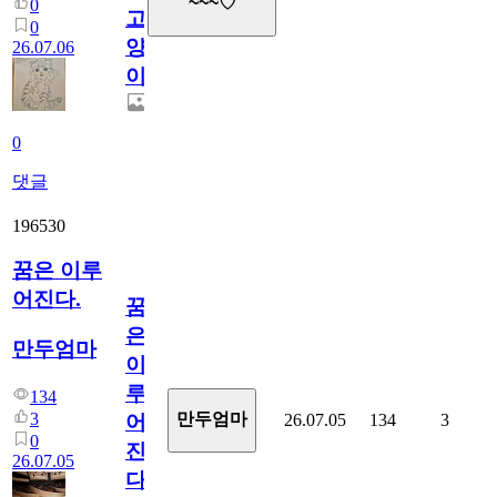
~~~♡
0
고
0
양
26.07.06
이
0
댓글
196530
꿈은 이루
어진다.
꿈
은
만두엄마
이
루
134
3
만두엄마
26.07.05
134
3
어
0
진
26.07.05
다.