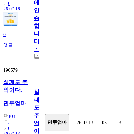
에
0
26.07.18
인
증
합
니
0
다
댓글
ㆍ
196579
실패도 추
억이다.
실
패
만두엄마
도
추
103
3
만두엄마
26.07.13
103
3
억
0
이
26.07.13