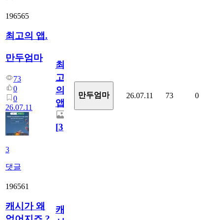
196565
최고의 앱.
만두엄마
최
고
73
0
의
만두엄마
26.07.11
73
0
0
앱.
26.07.11
[
3
]
3
댓글
196561
캐시가 왜
캐
없어지죠.?