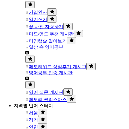
가입인사
일기쓰기
꽃 사진 자랑하기
미드/영드 추천 게시판
타임캡슐 열어보기
일상 속 영어공부
메모리워드 상점후기 게시판
영어공부 인증 게시판
영어 질문 게시판
메모리 크리스마스
지역별 언어 스터디
서울
경기
인천