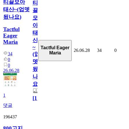
티끌모아
티
태산~(업뎃
끌
됬나요)
모
아
Tactful
태
Eager
산
Maria
~
Tactful Eager
26.06.28
34
0
Maria
(업
34
0
뎃
0
됬
26.06.28
나
요)
1
[
1
]
댓글
196437
800고지.