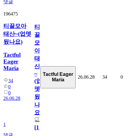
댓글
196475
티끌모아
티
태산~(업뎃
끌
됬나요)
모
아
Tactful
태
Eager
산
Maria
~
Tactful Eager
26.06.28
34
0
Maria
(업
34
0
뎃
0
됬
26.06.28
나
요)
1
[
1
]
댓글