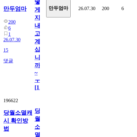
떻
만두엄마
만두엄마
26.07.30
200
6
게
지
200
내
6
고
1
26.07.30
계
십
15
니
댓글
까
~
ㅜ
[
15
]
196622
당
당월소멸캐
월
시 확인방
소
법
멸