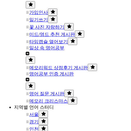
가입인사
일기쓰기
꽃 사진 자랑하기
미드/영드 추천 게시판
타임캡슐 열어보기
일상 속 영어공부
메모리워드 상점후기 게시판
영어공부 인증 게시판
영어 질문 게시판
메모리 크리스마스
지역별 언어 스터디
서울
경기
인천