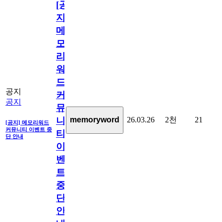
[공
지]
메
모
리
워
드
공지
커
공지
뮤
26.03.26
2천
21
memoryword
니
[공지] 메모리워드
커뮤니티 이벤트 중
티
단 안내
이
벤
트
중
단
안