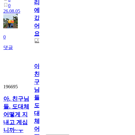
리
0
에
26.08.05
갔
어
요.
0
댓글
아.
친
구
196695
님
들.
아. 친구님
도
들. 도대체
대
어떻게 지
체
내고 계십
어
니까~ㅜ