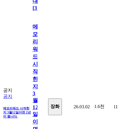
내
[
31
]
메
모
리
워
드
시
작
한
지
공지
3
공지
월
1.6천
장화
26.03.02
11
12
메모리워드 시작한
지 3월12일이면 2년
일
이 됩니다.
이