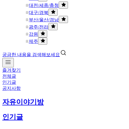
대전/세종/충청
대구/경북
부산/울산/경남
광주/전라
강원
제주
궁금한 내용을 검색해보세요
즐겨찾기
전체글
인기글
공지사항
자유이야기방
인기글