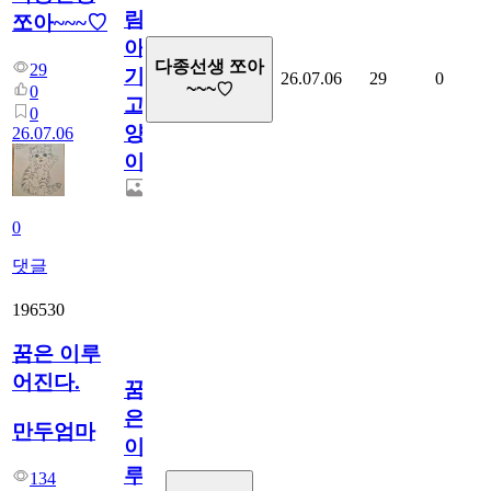
림...
쪼아~~~♡
아
다종선생 쪼아
29
기
26.07.06
29
0
~~~♡
0
고
0
양
26.07.06
이
0
댓글
196530
꿈은 이루
어진다.
꿈
은
만두엄마
이
루
134