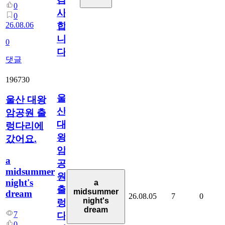
0
사
0
26.08.06
합
니
0
다
댓글
196730
울
울산 대왕
산
암공원 출
대
렁다리에
왕
갔어요.
암
a
공
midsummer
원
night's
a
출
midsummer
dream
26.08.05
7
0
night's
렁
dream
7
다
0