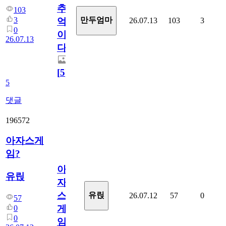
추
103
3
만두엄마
26.07.13
103
3
억
0
이
26.07.13
다.
[
5
]
5
댓글
196572
아자스게
임?
아
유릱
자
스
유릱
26.07.12
57
0
57
게
0
0
임?