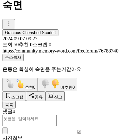
숙면
Gracious Cherished Scarlett
2024.09.07 09:27
조회
50
추천
0
스크랩
0
https://community.memory-word.com/freeforum/76788740
주소복사
운동은 확실히 숙면을 주는거같아요
추천
0
비추천
0
스크랩
공유
신고
목록
댓글
4
사진첨부