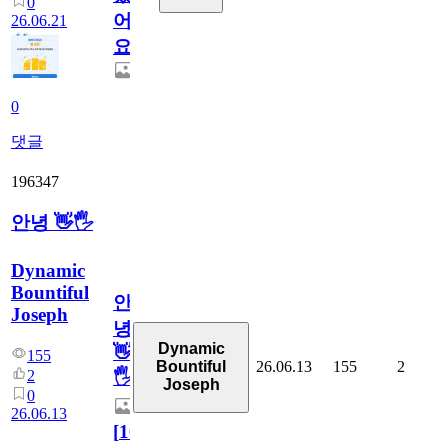
0
어
26.06.21
요.
0
댓글
196347
안녕 👋🖐
Dynamic
Bountiful
안
Joseph
녕
Dynamic
👋
155
26.06.13
155
2
Bountiful
2
🖐
Joseph
0
26.06.13
[
10
]