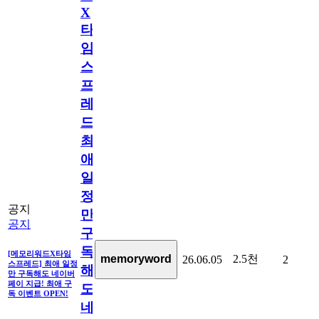
X
타
임
스
프
레
드]
최
애
일
정
공지
만
공지
구
독
[메모리워드X타임
2.5천
memoryword
26.06.05
2
스프레드] 최애 일정
해
만 구독해도 네이버
페이 지급! 최애 구
도
독 이벤트 OPEN!
네