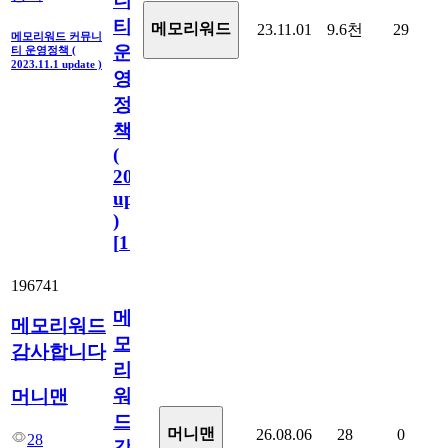
니
티
메모리워드
23.11.01
9.6천
29
메모리워드 커뮤니
운
티 운영정책 (
2023.11.1 update )
영
정
책
(
2023.11.1
update
)
[
110
]
196741
메
메모리워드
모
감사합니다
리
워
머니맨
드
머니맨
26.08.06
28
0
28
감