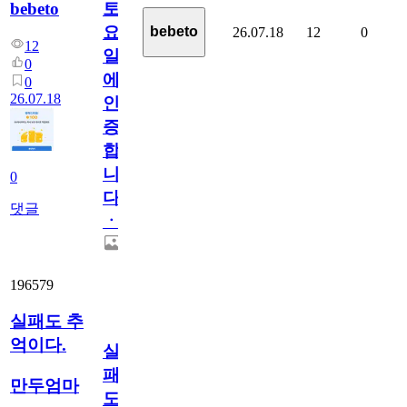
bebeto
토
요
bebeto
26.07.18
12
0
12
일
0
에
0
26.07.18
인
증
합
니
0
다
댓글
ㆍ
196579
실패도 추
억이다.
실
패
만두엄마
도