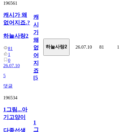
196561
캐시가 왜
캐
없어지죠.?
시
가
하늘사랑2
왜
하늘사랑2
26.07.10
81
1
없
81
1
어
0
지
26.07.10
죠.?
5
[
5
]
댓글
196534
1그림...아
기고양이
1
그
다종선생