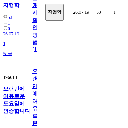
자행학
캐
자행학
26.07.19
53
1
시
53
확
1
인
0
26.07.19
방
법
1
[
1
]
댓글
오
196613
랜
만
오랜만에
에
여유로운
여
토요일에
유
인증합니다
로
ㆍ
운