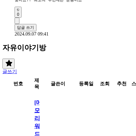
0
답글 쓰기
2024.09.07 09:41
자유이야기방
글쓰기
제
번호
글쓴이
등록일
조회
추천
목
[메
모
리
워
드