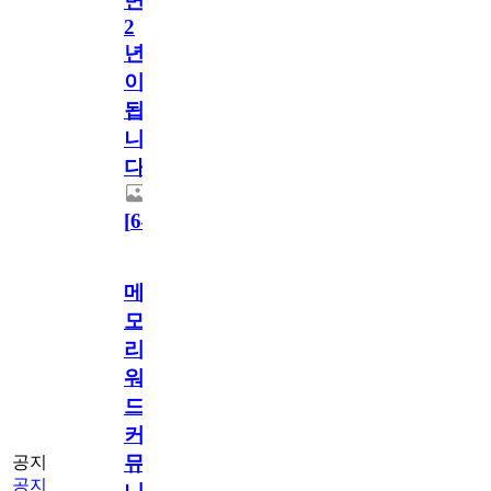
면
2
년
이
됩
니
다.
[
64
]
메
모
리
워
드
커
뮤
공지
공지