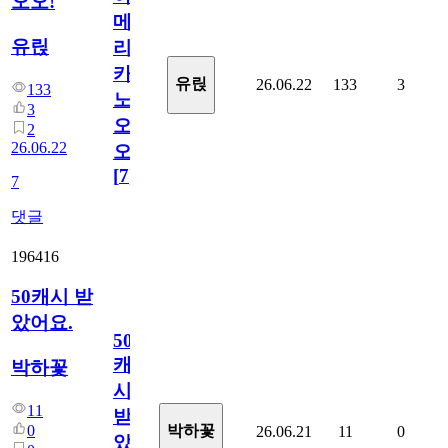
오오!
메
유릱
리
카
유릱
26.06.22
133
3
133
노
3
오
2
26.06.22
오!
[
7
]
7
댓글
196416
50캐시 받
았어요.
50
캐
박하꽃
시
11
받
0
박하꽃
26.06.21
11
0
았