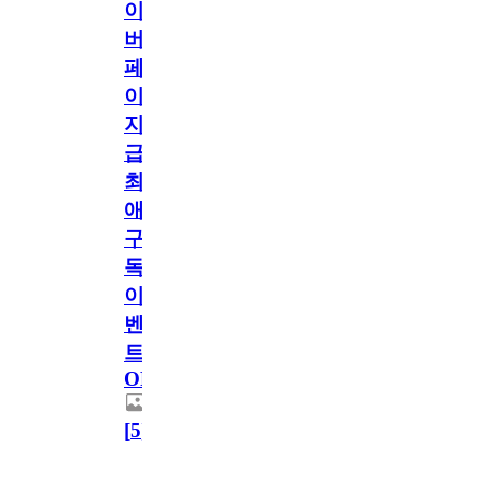
이
버
페
이
지
급!
최
애
구
독
이
벤
트
OPEN!
[
5
]